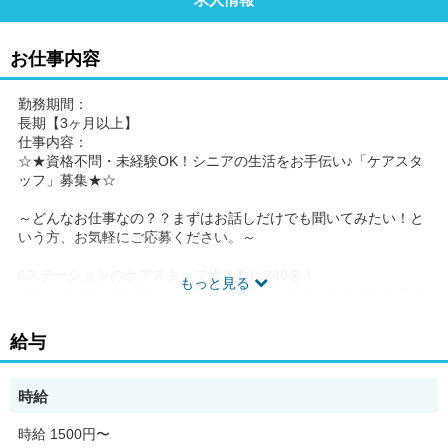
お仕事内容
勤務期間：
長期【3ヶ月以上】
仕事内容：
☆★資格不問・未経験OK！シニアの生活をお手伝い♪「ケアスタ
ッフ」募集★☆
～どんなお仕事なの？？まずはお話しだけでも聞いてみたい！と
いう方、お気軽にご応募ください。～
6ステーションのケアスタッフ総人数は240名！
もっと見る
まだまだ人手が足りません！！業務拡大につき、今回は10名募集
いたします。
未経験の方でも、研修があるから安心☆
給与
◆仕事内容◆
ケアスタッフとして、ご高齢者様の介護補助や家事のお手伝いを
時給
お願いします！
食事つくり、清掃、洗濯、買い物、お話し相手など、
時給 1500円〜
ご高齢者様の暮らしのサポートします。