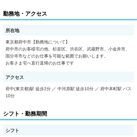
★働き方の例★
勤務地・アクセス
【パターン①】仕事がない土・日・祝日に勤務を希望の高橋さん
月～金 別のお仕事
土 10：00～12：00 A様 掃除・洗濯・昼食作り
所在地
日 14：00～17：00 B様 掃除・買い物
祝日 13：00～16：00 C様 掃除・洗濯など
東京都府中市【勤務地について】
府中市のお客様宅の他、杉並区、渋谷区、武蔵野市、小金井市、
【パターン②】火曜の午後と木曜の終日勤務を希望の田中さん
国分寺市などのお仕事を可能な範囲でお願いします。
月 別のお仕事
お客さま宅へ直行直帰のお仕事です
火 午前中は別のお仕事 14：00～18：00 D様 掃除・夕食作
り
水 お休み
アクセス
木 9：00～18：00 E様 掃除・洗濯・買い物・夕食作り
金 別のお仕事
府中(東京都)駅 徒歩2分 ／ 中河原駅 徒歩10分 ／ 府中本町駅 バス
土 お休み
10分
日 お休み
◆職場環境◆
シフト・勤務期間
男女ともに活躍しているケアスタッフのお仕事。
特に30～60代の女性スタッフが多数在籍しています！
未経験からスタートしたスタッフも、しゅふスキルを活かして大
シフト
活躍しています♪