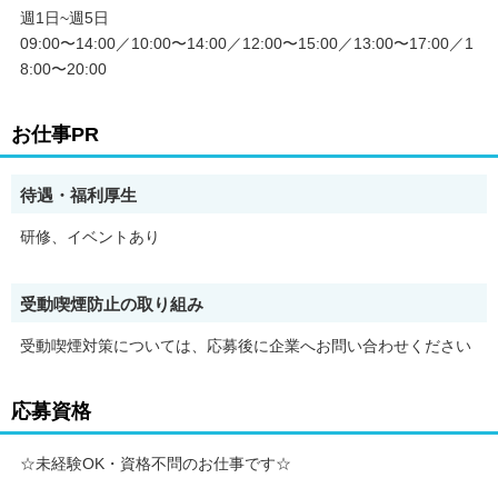
◇えるぼしマーク取得企業です。
週1日~週5日
09:00〜14:00／10:00〜14:00／12:00〜15:00／13:00〜17:00／1
◆研修◆
8:00〜20:00
ダスキンでは、未経験の方も安心してお仕事スタートしていただ
けるよう
充実した研修体制を整えています。
お仕事PR
マナーや家事の基本、シニアケアの知識、OJT研修など、
あなたのステップアップをしっかりフォローします◎
待遇・福利厚生
ダスキンが提供するシニアケア。
『ご自宅での暮らしに寄り添うシニアサービス』
研修、イベントあり
掃除・洗濯・料理、高齢者の身の回りのお手伝いなど、
お客様にあわせたオーダーメイド型のサービスで
公的サービスがカバーできないお困りごとを含め、幅広く暮らし
をお手伝いしています。
受動喫煙防止の取り組み
受動喫煙対策については、応募後に企業へお問い合わせください
応募資格
☆未経験OK・資格不問のお仕事です☆