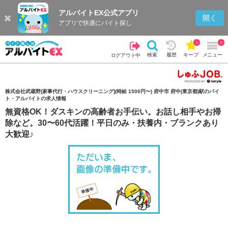
アルバイトEX公式アプリ
検索
キープを見る
履歴
開く
アプリで快適にバイト探し
0
0
検索
履歴
キープ
メニュー
ログアウト中
株式会社武蔵野[家事代行・ハウスクリーニング](時給 1500円〜) 府中市 府中(東京都)駅のバイ
ト・アルバイトの求人情報
無資格OK！ダスキンの高齢者お手伝い。お話し相手やお掃
除など。30〜60代活躍！平日のみ・扶養内・ブランクあり
大歓迎♪