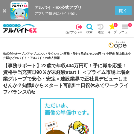
アルバイトEX公式アプリ
検索
キープを見る
履歴
開く
アプリで快適にバイト探し
0
0
検索
履歴
キープ
メニュー
ログアウト中
株式会社オープンアップコンストラクション[事務・受付](月給370,000円～) 中野市 飯山線上今
井駅などのバイト・アルバイトの求人情報
【事務サポート】22歳で年収444万円可！手に職を応援！
資格手当充実◎90％が未経験start！ ＜プライム市場上場企
業グループで安心・安定＞建設業界で正社員デビューしま
せんか？知識0からスタート可能!!土日祝休みでワークライ
フバランス◎/z