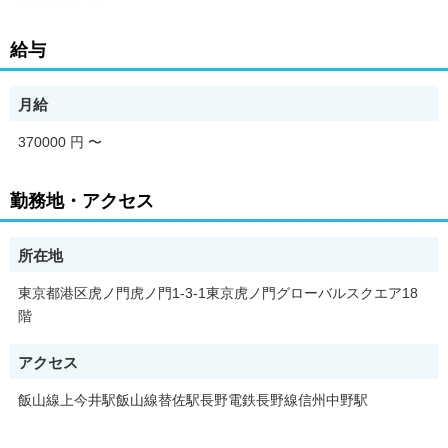
▽具体的には…
■工事で使用する資材の発注・在庫確認
給与
■資料作成
月給
■請求書の対応
370000 円
〜
■物件管理
■工事の進行確認
勤務地・アクセス
など
所在地
東京都港区虎ノ門虎ノ門1-3-1東京虎ノ門グローバルスクエア18
【必要な資材を発注→届いた資材の確認】
階
まずはこのチェック作業が中心となります！
アクセス
飯山線上今井駅飯山線替佐駅長野電鉄長野線信州中野駅
実際にお仕事をしてみて初めて気づくことや