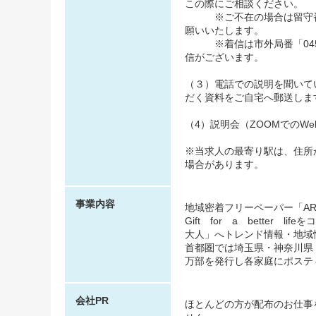
この際にご相談ください。
※ご不在の場合は留守番電
願いいたします。
※着信は市外局番「045
信がございます。
（３）電話での説明を聞いて
だく資料をご自宅へ郵送しま
（4）説明会（ZOOMでのWe
※当求人の最寄り駅は、住所
場合があります。
事業内容
地域密着フリーペーパー「AR
Gift for a bette
大人」へトレンド情報・地域
首都圏では埼玉県・神奈川県
万部を発行し各家庭にポステ
会社PR
ほとんどの方が配布のお仕事