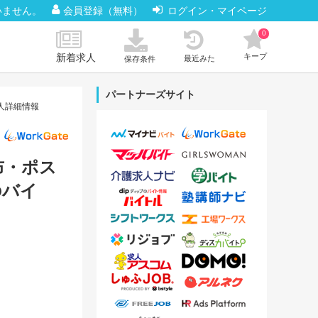
いません。
会員登録（無料）
ログイン・マイページ
0
新着求人
キープ
最近みた
保存条件
パートナーズサイト
人詳細情報
布・ポス
のバイ