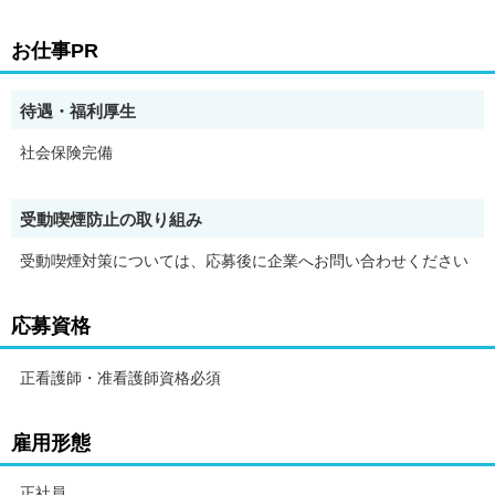
・学歴不問
・車通勤OK
お仕事PR
・残業月20時間以内
・未経験者歓迎
・経験者歓迎
待遇・福利厚生
・有資格者歓迎
・社会保険完備
社会保険完備
・賞与あり
・ブランクOK
・シフト制
受動喫煙防止の取り組み
・40代以上応募可
・第二新卒歓迎
受動喫煙対策については、応募後に企業へお問い合わせください
・履歴書不要
・健康保険あり
・厚生年金あり
応募資格
・雇用保険あり
・労災保険あり
正看護師・准看護師資格必須
雇用形態
正社員