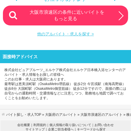
大阪市浪速区の条件に近いバイトを
もっと見る
他のアルバイト・求人を探す >
面接時アドバイス
株式会社ピュアブルーツ_エルケア株式会社エルケア日本橋入浴センターのア
ルバイト・求人情報をお探しの皆様へ
このお仕事・求人は大阪府にあります。
最寄駅は恵美須町駅（OsakaMetro堺筋線） 徒歩2分 今宮戎駅（南海高野線）
徒歩8分 大国町駅（OsakaMetro御堂筋線） 徒歩12分ですので、面接の際には
自宅からの通勤時間・交通情報などに注意しつつ、勤務地も地図で調べてお
くことをお勧めいたします。
バイト探し・求人TOP
»
大阪府のアルバイト
»
大阪市浪速区のアルバイト
» 
会社概要
｜
利用規約
｜
個人情報の取り扱いについて
｜
お問い合わせ
サイトマップ
｜
企業ご担当者様へ
｜
キーワードから探す