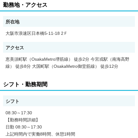
経験豊富な先輩スタッフが丁寧にサポートしますので、ブランク
勤務地・アクセス
のある方も安心してご応募ください。
本求人は人材紹介会社、株式会社ピュアブルーツが掲載している
所在地
職業紹介求人です。
大阪市浪速区日本橋5-11-18 2Ｆ
【PR・職場情報】
面接時にお伝えします。
アクセス
【求人のポイント】
恵美須町駅（OsakaMetro堺筋線） 徒歩2分 今宮戎駅（南海高野
・昇給あり
線） 徒歩8分 大国町駅（OsakaMetro御堂筋線） 徒歩12分
・高収入・高月給
・交通費支給
・急募
シフト・勤務期間
・駅から5分以内
・昇格あり
・障がい者採用
シフト
・主婦・主夫歓迎
・資格取得支援あり
08:30～17:30
・長期
・新卒
【勤務時間詳細】
・フリーター歓迎
日勤 08:30～17:30
・バイク通勤OK
上記時間内で実働8時間、休憩1時間
・大量募集