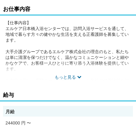
お仕事内容
【仕事内容】
エルケア日本橋入浴センターでは、訪問入浴サービスを通して、
地域で暮らす方々の健やかな生活を支える正看護師を募集してい
ます。
大手介護グループであるエルケア株式会社の理念のもと、私たち
は単に清潔を保つだけでなく、温かなコミュニケーションと細や
かなケアで、お客様一人ひとりに寄り添う入浴体験を提供してい
ます。
もっと見る
ご自宅に伺い、専門チームの一員として、お客様の健康状態を把
握しながら安全かつ快適な入浴介助を行います。お客様の笑顔や
「ありがとう」という言葉に触れるたび、この仕事の尊さとやり
給与
がいを実感していただけるでしょう。
これまでの経験を活かし、お客様のQOL向上に貢献しませんか。
月給
チームワークを大切にする職場で、あなたの看護師としてのスキ
ルをさらに磨き、地域医療に貢献できる喜びを分かち合いましょ
244000 円
〜
う。