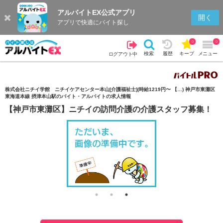
アルバイトEX公式アプリ
検索
キープを見る
履歴
開く
アプリで快適にバイト探し
0
0
検索
履歴
キープ
メニュー
ログアウト中
株式会社ニチイ学館 ニチイケアセンター本山[介護福祉士](時給1219円〜 【…) 神戸市東灘区
東海道本線 摂津本山駅のバイト・アルバイトの求人情報
【神戸市東灘区】ニチイの訪問介護の介護スタッフ募集！