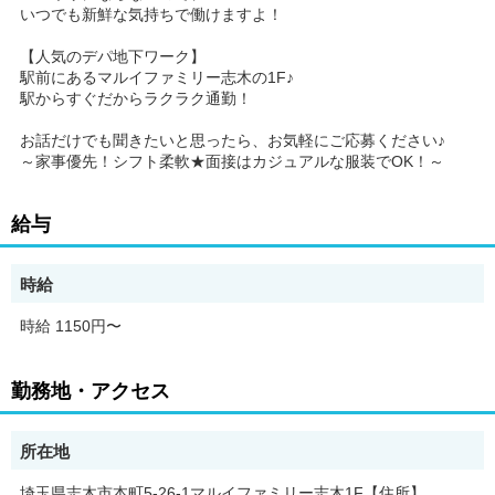
いつでも新鮮な気持ちで働けますよ！
【人気のデパ地下ワーク】
駅前にあるマルイファミリー志木の1F♪
駅からすぐだからラクラク通勤！
お話だけでも聞きたいと思ったら、お気軽にご応募ください♪
～家事優先！シフト柔軟★面接はカジュアルな服装でOK！～
給与
時給
時給 1150円〜
勤務地・アクセス
所在地
埼玉県志木市本町5-26-1マルイファミリー志木1F【住所】