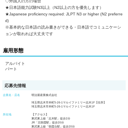
◇外国人の方の場合
★日本語能力試験N3以上（N2以上の方を優先します）
★Japanese proficiency required: JLPT N3 or higher (N2 preferre
d)
※基本的な日本語の読み書きができる・日本語でコミュニケーシ
ョンが取れれば大丈夫です
雇用形態
アルバイト
パート
応募先情報
企業名・店名
明治屋産業株式会社
埼玉県志木市本町5-26-1マルイファミリー志木1F【住所】
埼玉県志木市本町5-26-1マルイファミリー志木1F
所在地
【アクセス】
東武東上線「志木駅」徒歩2分
JR「北朝霞駅」徒歩20分
東武東上線「朝霞台駅」徒歩20分