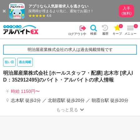
アプリなら人気新着求人を逃さない
入手
採用枠が埋まるより先に、通知でお届け！
(無料)
4.6
0
0
検索
履歴
キープ
メニュー
ログアウト中
明治屋産業株式会社の求人は過去掲載情報です
狙い目
過去掲載
明治屋産業株式会社 [ホールスタッフ・配膳] 志木市 [求人I
D：352912495]のバイト・アルバイトの求人情報
時給 1150円〜
志木駅 徒歩2分 ／ 北朝霞駅 徒歩20分 ／ 朝霞台駅 徒歩20分
もっと見る