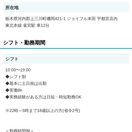
充実した技術研修や
専任講師によるマナー研修あり
所在地
働きながらスキルアップ◎
栃木県河内郡上三川町磯岡421-1 ジョイフル本田 宇都宮店内
少しでも興味がございましたら
東北本線 雀宮駅 車12分
ご応募、ご連絡下さい。
お待ちしております！
シフト・勤務期間
シフト
10:00〜19:00
◆シフト制
◆基本に土日祝は出勤
◆実働8h
◆実務経験がある方は日短・時短勤務OK
※22時～5時まで18歳以上の方(省令2号)
＜勤務時間例＞