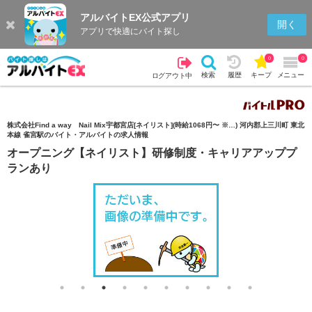
アルバイトEX公式アプリ
検索
キープを見る
履歴
開く
アプリで快適にバイト探し
0
0
検索
履歴
キープ
メニュー
ログアウト中
株式会社Find a way Nail Mix宇都宮店[ネイリスト](時給1068円〜 ※…) 河内郡上三川町 東北
本線 雀宮駅のバイト・アルバイトの求人情報
オープニング【ネイリスト】研修制度・キャリアアッププ
ランあり