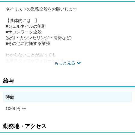
ネイリストの業務全般をお願いします
【具体的には…】
■ジェルネイルの施術
■サロンワーク全般
(受付・カウンセリング・清掃など)
■その他に付随する業務
わからないことがあっても
先輩スタッフがフォローします
もっと見る
【ポイント】
■交通費支給
給与
毎日のコトだからうれしい
交通費月20,000円まで支給◎
時給
■充実の福利厚生
年末年始休暇や
1068 円
〜
長期休暇取得OK
プライベートも充実◎
勤務地・アクセス
■研修制度あり