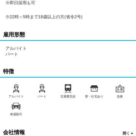
※即日採用も可
※22時～5時まで18歳以上の方(省令2号)
雇用形態
アルバイト
パート
特徴
アルバイト
パート
交通費支給
寮・社宅あり
急募
車通勤可
会社情報