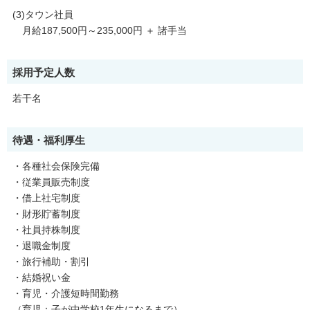
(3)タウン社員
月給187,500円～235,000円 ＋ 諸手当
採用予定人数
若干名
待遇・福利厚生
・各種社会保険完備
・従業員販売制度
・借上社宅制度
・財形貯蓄制度
・社員持株制度
・退職金制度
・旅行補助・割引
・結婚祝い金
・育児・介護短時間勤務
（育児：子が中学校1年生になるまで）