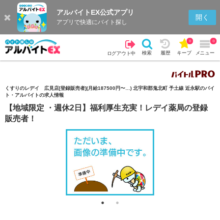
アルバイトEX公式アプリ
検索
キープを見る
履歴
開く
アプリで快適にバイト探し
0
0
検索
履歴
キープ
メニュー
ログアウト中
くすりのレデイ 広見店[登録販売者](月給187500円〜…) 北宇和郡鬼北町 予土線 近永駅のバイ
ト・アルバイトの求人情報
【地域限定 ・週休2日】福利厚生充実！レデイ薬局の登録
販売者！