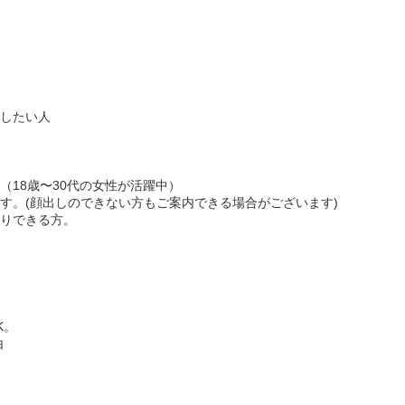
がしたい人
（18歳〜30代の女性が活躍中）
ます。(顔出しのできない方もご案内できる場合がございます)
かりできる方。
K。
由