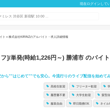
現在ログインして
イト
» 株式会社KIRINZのアルバイト・求人詳細情報
フ]/単発(時給1,226円～) 勝浦市 のバイ
％だから""はじめて""でも安心。今流行りのライブ配信を始めて
高校生歓迎
フリーター歓迎
履歴書不要
大学生歓迎
髪型
服装自由
即日勤務OK
ネイル