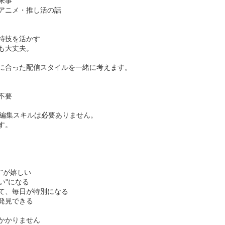
来事
アニメ・推し活の話
特技を活かす
も大丈夫。
に合った配信スタイルを一緒に考えます。
不要
のような編集スキルは必要ありません。
す。
"が嬉しい
い"になる
て、毎日が特別になる
発見できる
かかりません