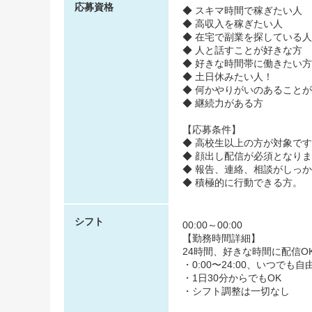
応募資格
◆ スキマ時間で稼ぎたい人
◆ 高収入を稼ぎたい人
◆ 在宅で副業を探している人
◆ 人と話すことが好きな方
◆ 好きな時間帯に働きたい方
◆ 土日休みたい人！
◆ 何かやりがいのあること
◆ 継続力がある方
【応募条件】
◆ 高校生以上の方が対象です
◆ 顔出し配信が必須となり
◆ 報告、連絡、相談がしっ
◆ 積極的に行動できる方。
シフト
00:00～00:00
【勤務時間詳細】
24時間、好きな時間に配信O
・0:00〜24:00、いつでも自
・1日30分からでもOK
・シフト調整は一切なし