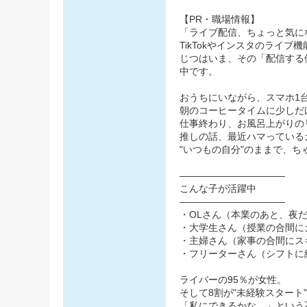
【PR・職場情報】
「ライブ配信、ちょっと気に
TikTokやインスタのライ
じつはいま、その「配信する
中です。
おうちにいながら、スマホ1
朝のコーヒータイムに少しだ
仕事終わり、お風呂上がりの
推しの話、最近ハマっている
"いつもの自分"のままで、
―――――――――――
こんな子が活躍中
―――――――――――
・OLさん（本業のあと、夜だ
・大学生さん（授業の合間に
・主婦さん（家事の合間にス
・フリーターさん（シフトに
ライバーの95％が女性。
そして8割が"未経験スタート
「私にできるかな…」という