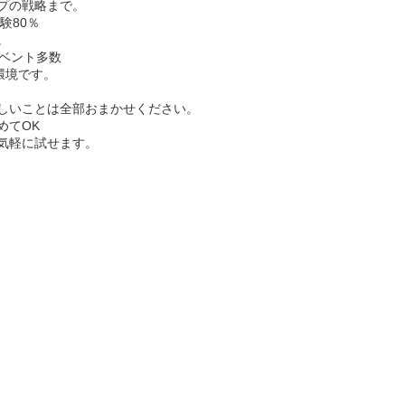
プの戦略まで。
験80％
。
イベント多数
環境です。
しいことは全部おまかせください。
めてOK
気軽に試せます。