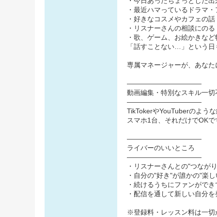
・今日あったちょっとした出
・最近ハマっているドラマ・
・好きなコスメやカフェの話
・リスナーさんの相談にのる
・歌、ゲーム、お絵かきなど
「話すことない…」という日
専属マネージャーが、あなた
―――――――――――
動画編集・特別なスキル一切
―――――――――――
TikTokerやYouTuber
スマホ1台、それだけでOKで
―――――――――――
ライバーのいいところ
―――――――――――
・リスナーさんとの"つながり
・自分の"好き"が誰かの"楽し
・続けるうちにファンができ
・配信を通して新しい自分を
※登録料・レッスン料は一切