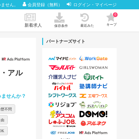
いません。
会員登録（無料）
ログイン・マイページ
0
新着求人
キープ
最近みた
保存条件
パートナーズサイト
ト・アル
みませんか？
学歴不問
自由
OK