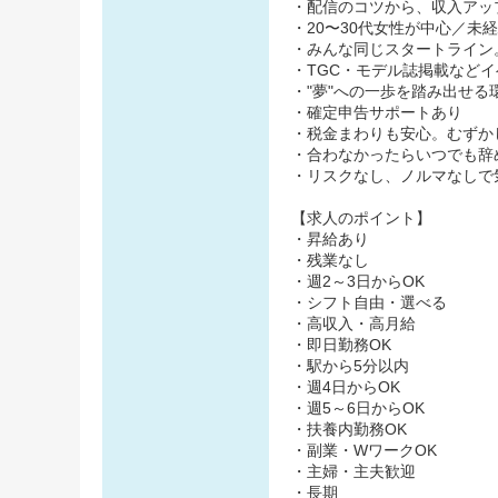
・配信のコツから、収入アッ
・20〜30代女性が中心／未経
・みんな同じスタートライン
・TGC・モデル誌掲載など
・"夢"への一歩を踏み出せる
・確定申告サポートあり
・税金まわりも安心。むずか
・合わなかったらいつでも辞
・リスクなし、ノルマなしで
【求人のポイント】
・昇給あり
・残業なし
・週2～3日からOK
・シフト自由・選べる
・高収入・高月給
・即日勤務OK
・駅から5分以内
・週4日からOK
・週5～6日からOK
・扶養内勤務OK
・副業・WワークOK
・主婦・主夫歓迎
・長期