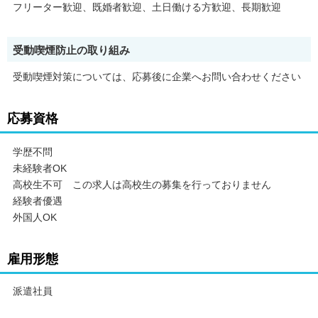
フリーター歓迎、既婚者歓迎、土日働ける方歓迎、長期歓迎
・有給休暇：6か月勤務後10日付与
・入社時に研修有
・制服貸与
受動喫煙防止の取り組み
・資格手当（2,500円～最大60,000円）
・インセンティブ制度
受動喫煙対策については、応募後に企業へお問い合わせください
・スタッフ紹介制度
上記以外にも嬉しい待遇がたくさん！ 沢山のご応募お待ちしてお
ります(^^♪
応募資格
※こちらは派遣の求人です。
***
学歴不問
未経験者OK
高校生不可 この求人は高校生の募集を行っておりません
■スマホアドバイザー＆初期設定スタッフスマホの接客・販売や
お客様へのスマホ教室の講師※基本契約業務は御座いません。初
経験者優遇
心者でも安心してできる内容です♪携帯に詳しくなれるちゃ
外国人OK
う！？身近な人にも話したくなるような豆知識もGET☆■ショッ
プスタッフ/大手家電量販店スタッフドコモショップ／auショップ
／ソフトバンクショップ／楽天モバイルショップ／ワイモバイル
雇用形態
ショップなどでの携帯やインターネット販売業務◇スマホ・タブ
レットのご紹介◇料金プランの説明◇アフターサービス◇在庫管
派遣社員
理・発注◇ケース・保護シール・アクセサリーなどの付属品案内
「携帯販売難しそう…」と思っている方！最初は明るくご挨拶が