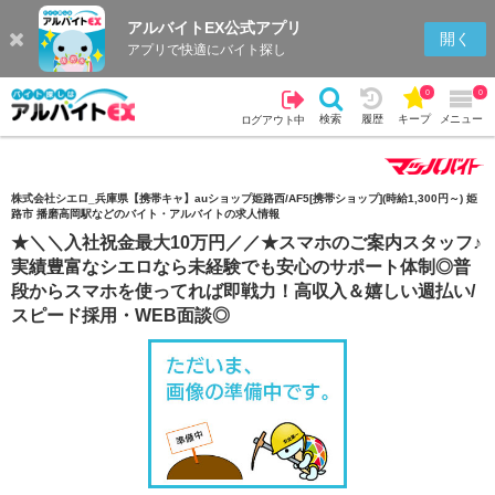
アルバイトEX公式アプリ
検索
キープを見る
履歴
開く
アプリで快適にバイト探し
0
0
検索
履歴
キープ
メニュー
ログアウト中
株式会社シエロ_兵庫県【携帯キャ】auショップ姫路西/AF5[携帯ショップ](時給1,300円～) 姫
路市 播磨高岡駅などのバイト・アルバイトの求人情報
★＼＼入社祝金最大10万円／／★スマホのご案内スタッフ♪
実績豊富なシエロなら未経験でも安心のサポート体制◎普
段からスマホを使ってれば即戦力！高収入＆嬉しい週払い/
スピード採用・WEB面談◎