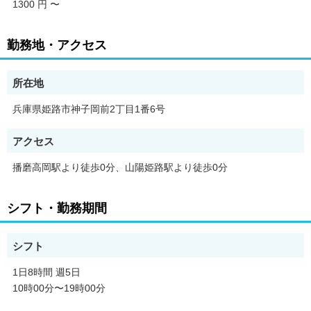
1300 円
〜
※詳細な勤務地につきましては、面接時にご確認をお願いいたし
ます。
***
勤務地・アクセス
★☆未経験でも高収入でガッツリ稼げる！★☆～週払い可能♪～
◇こんな方からの応募お待ちしております◇
所在地
これまでの経歴・・・居酒屋、パチンコホールスタッフ、販売、
営業、事務など
兵庫県姫路市神子岡前2丁目1番6号
社会人デビューOK！90％以上が未経験からのスタートです！
アクセス
＜お仕事開始までの基本的な流れ＞
播磨高岡駅より徒歩0分、山陽姫路駅より徒歩0分
【応募する】※所要時間1分程度
↓
【面談の日程調整】
シフト・勤務期間
↓
【面談実施】※所要時間30分程度
↓
シフト
【派遣先企業と職場見学・面談】
↓
1日8時間 週5日
【結果のご連絡・就業手続き】
10時00分〜19時00分
※応募から内定までは平均3日～2週間ほどになります。