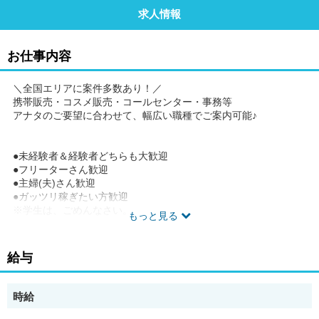
求人情報
お仕事内容
＼全国エリアに案件多数あり！／
携帯販売・コスメ販売・コールセンター・事務等
アナタのご要望に合わせて、幅広い職種でご案内可能♪
●未経験者＆経験者どちらも大歓迎
●フリーターさん歓迎
●主婦(夫)さん歓迎
●ガッツリ稼ぎたい方歓迎
※学生は、ごめんなさい。
もっと見る
”やる気”があれば、大丈夫◎
給与
20～30代STAFFが活躍中★
お気軽にご応募下さい★
時給
※外国人の方は就労VISAをお持ちの方 ※日本語能力試験がＮ2以
上の方