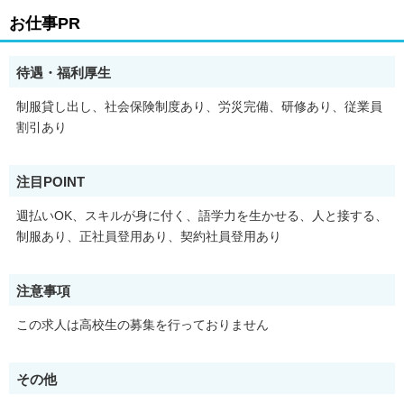
※在職中で今すぐのご就業が難しい方も調整のご相談が可能で
お仕事PR
す。
お仕事スタートまで営業コーディネーターがしっかりとサポート
待遇・福利厚生
しますので
ご安心下さい！
制服貸し出し、社会保険制度あり、労災完備、研修あり、従業員
お問い合わせ、ご相談のみも大歓迎！
割引あり
まずはお気軽にご連絡ください！
【面談方法】
注目POINT
(1)スマホでのweb面接
(2)事務所面接
週払いOK、スキルが身に付く、語学力を生かせる、人と接する、
制服あり、正社員登用あり、契約社員登用あり
直接会ってしっかり話を聞きたいと言う方は
事務所面接をご利用ください！
注意事項
即日登録してお仕事に早くつきたい方はぜひ
スマホでのweb面接をご利用ください！
この求人は高校生の募集を行っておりません
【福利厚生】
・通勤手当支給（規定あり）
その他
・社会保険（健康保険、厚生年金保険、雇用保険、労災保険）
・忌引き制度 ・産休、育休制度あり