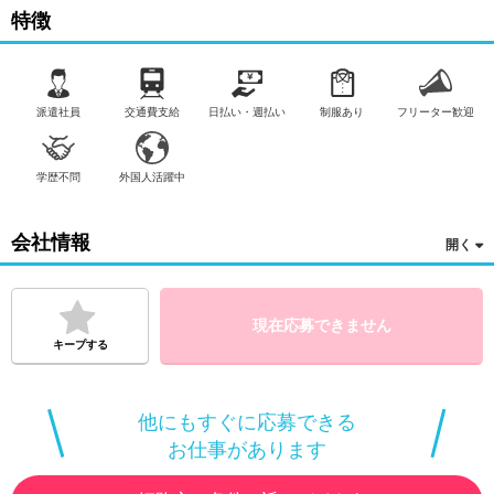
できればOKです！経験ある方も大歓迎♪今までのスキルを活かし
特徴
て働けるお仕事です！■ショップスタッフ/大手家電量販店スタッ
フドコモショップ／auショップ／ソフトバンクショップ／楽天モ
バイルショップ／ワイモバイルショップなどでの携帯やインター
ネット販売業務◇スマホ・タブレットのご紹介◇料金プランの説
明◇アフターサービス◇在庫管理・発注◇ケース・保護シール・
派遣社員
交通費支給
日払い・週払い
制服あり
フリーター歓迎
アクセサリーなどの付属品案内「携帯販売難しそう…」と思って
いる方！最初は明るくご挨拶ができればOKです！今までのスキル
を活かして働けるお仕事です！
学歴不問
外国人活躍中
※受動喫煙対策については、応募後に企業へお問い合わせくださ
い
会社情報
現在応募できません
キープする
他にもすぐに応募できる
お仕事があります