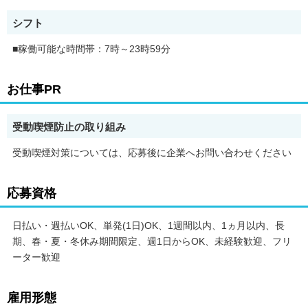
2. 運転免許証
シフト
3. 黒ナンバー
■稼働可能な時間帯：7時～23時59分
4. 最新の車検証
お仕事PR
5. 銀行口座
6. 就労資格確認書類（外国籍の方）
受動喫煙防止の取り組み
受動喫煙対策については、応募後に企業へお問い合わせください
ご応募いただいた後、登録手続きをご案内します。
応募資格
登録手続きは、アプリですべて完結できます。
なお、ご自身の車両でご登録いただく場合、ご登録者様と車両の
日払い・週払いOK、単発(1日)OK、1週間以内、1ヵ月以内、長
所有者様は同一である必要があります。
期、春・夏・冬休み期間限定、週1日からOK、未経験歓迎、フリ
ーター歓迎
【配達業務の流れ】
雇用形態