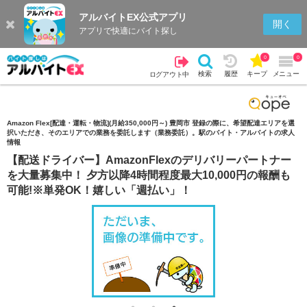
アルバイトEX公式アプリ
検索
キープを見る
履歴
開く
アプリで快適にバイト探し
0
0
検索
履歴
キープ
メニュー
ログアウト中
Amazon Flex[配達・運転・物流](月給350,000円～) 豊岡市 登録の際に、希望配達エリアを選
択いただき、そのエリアでの業務を委託します（業務委託）。駅のバイト・アルバイトの求人
情報
【配送ドライバー】AmazonFlexのデリバリーパートナー
を大量募集中！ 夕方以降4時間程度最大10,000円の報酬も
可能!※単発OK！嬉しい「週払い」！