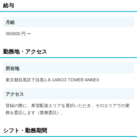
【Amazon Flexの魅力】
給与
・少ない荷物量から試すこともでき、すぐ、簡単に始められる！
月給
・稼働する日や時間帯を自分で自由に決められるから、スキマ時
間でしっかり稼げる！
350000 円
〜
・自分の車両で配達できるから、気軽に稼働できる！
勤務地・アクセス
・自分のペースで無理なくできるから、シニアや女性も活躍中！
・髪型や服装も自由だから、自分らしく稼げる！
所在地
東京都目黒区下目黒1-8-1ARCO TOWER ANNEX
【Amazon Flexの始め方】
アクセス
使用できる車両をお持ちの場合、必要なものはたったの6つだけ
登録の際に、希望配達エリアを選択いただき、そのエリアでの業
です。
務を委託します（業務委託）。
シフト・勤務期間
1. スマートフォン