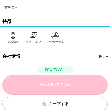
登録手続きを完了すると、オファー（委託する配達業務）をアプ
リで確認することができます。
業務委託
あとは、3つのステップで稼働するだけです。
特徴
1. オファーを受諾する
業務委託
日払い・週払い
フリーター歓迎
2. デリバリーステーションで荷物をピックアップし、配達先に届
ける
会社情報
3. 報酬を週払いで受け取る
＼ 約1分で完了！ ／
「時間に縛られたくないけれど、安定した収入がほしい...]
現在応募できません
「スキマ時間はあるけれど、その時間に稼げる方法がない...」
「新しい業務にチャレンジしたいけれど、人間関係などが心
配...」
キープする