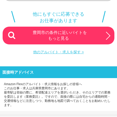
そんなお悩み、Amazon Flexで解決しませんか？
他にもすぐに応募できる
少しでもご興味がある方は、お気軽にご登録ください！
お仕事があります
豊岡市の条件に近いバイトを
この募集はAmazonでの雇用ではなく、個人事業主の方への業務
もっと見る
委託です。稼働時に発生する費用（車両の調達費用、ガソリン
代、高速料金、駐車料金その他の業務に要する費用など）はすべ
他のアルバイト・求人を探す >
て自己負担となります。
面接時アドバイス
Amazon Flexのアルバイト・求人情報をお探しの皆様へ
このお仕事・求人は兵庫県豊岡市にあります。
最寄駅は登録の際に、希望配達エリアを選択いただき、そのエリアでの業務
を委託します（業務委託）。ですので、面接の際には自宅からの通勤時間・
交通情報などに注意しつつ、勤務地も地図で調べておくことをお勧めいたし
ます。