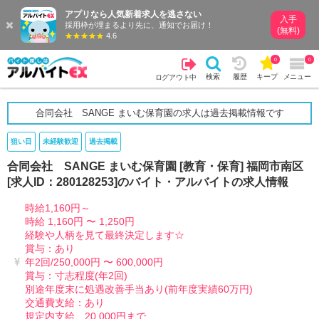
アプリなら人気新着求人を逃さない
入手
採用枠が埋まるより先に、通知でお届け！
(無料)
4.6
0
0
検索
履歴
キープ
メニュー
ログアウト中
合同会社 SANGE まいむ保育園の求人は過去掲載情報です
狙い目
未経験歓迎
過去掲載
合同会社 SANGE まいむ保育園 [教育・保育] 福岡市南区
[求人ID：280128253]のバイト・アルバイトの求人情報
時給1,160円～
時給 1,160円 〜 1,250円
経験や人柄を見て最終決定します☆
賞与：あり
年2回/250,000円 〜 600,000円
賞与：寸志程度(年2回)
別途年度末に処遇改善手当あり(前年度実績60万円)
交通費支給：あり
規定内支給、20,000円まで