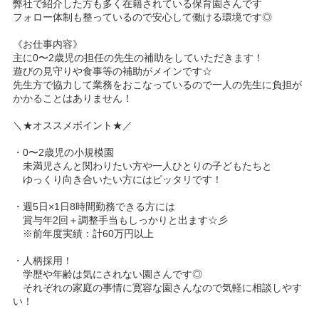
弊社で紹介した方も多く在籍されている保育園さんです
フォロー体制も整っているので安心して働ける環境です◎
《お仕事内容》
主に0〜2歳児の担任の先生の補助をしていただきます！
遊びの見守りや食事等の補助がメインです☆
先生方で協力して業務をおこなっているので一人の先生に負担が
かかることはありません！
＼★オススメポイント★／
・0〜2歳児の小規模園
未満児さんと関わりたい方や一人ひとりの子どもたちと
ゆっくり向き合いたい方にはピッタリです！
・週5日×1日8時間勤務できる方には
賞与年2回＋調整手当もしっかりと出ます☆彡
※前年度実績：計60万円以上
・人柄採用！
学歴や年齢は気にされない園さんです◎
それぞれの家庭の事情に寛容な園さんなので気軽に相談しやす
い！