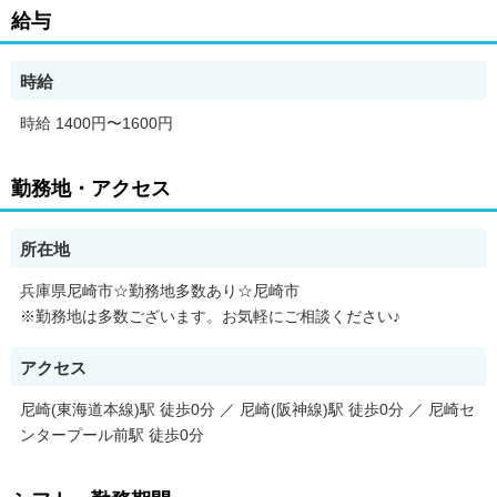
大手企業・在宅勤務OK・駅チカなど
給与
オフィスワークのお仕事が充実◎
＼こんなお仕事をご紹介！／
時給
●大手総合商社グループでデータ入力などの事務
●サービス業界でデータ集計などの一般事務
時給 1400円〜1600円
●IT業界でスケジュール調整などの秘書業務
●在宅あり！大手メーカーでの人事事務
●月収24万円以上！清涼飲料メーカーでの経理事務
勤務地・アクセス
●SNSでの情報発信業務
週3～4日勤務の求人あり♪時短勤務あり♪
※あくまで一例です。
所在地
兵庫県尼崎市☆勤務地多数あり☆尼崎市
「子育てと両立しながら在宅で働きたい」
※勤務地は多数ございます。お気軽にご相談ください♪
「未経験でチャレンジできる仕事がしたい」
「新しいキャリアを築ける環境で働きたい」
アクセス
「正社員としてフルタイムでしっかり働きたい」
尼崎(東海道本線)駅 徒歩0分 ／ 尼崎(阪神線)駅 徒歩0分 ／ 尼崎セ
結婚や育児、転居、家庭との両立など、
ライフステージによって働き方もいろいろ♪
ンタープール前駅 徒歩0分
女性の就職支援に力を入れている「パソナ」だからこそ、
あなたにぴったりの職場に出会える可能性が高いですよ☆