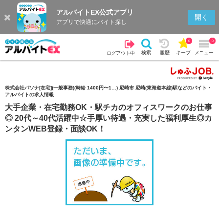
アルバイトEX公式アプリ
検索
キープを見る
履歴
開く
アプリで快適にバイト探し
0
0
検索
履歴
キープ
メニュー
ログアウト中
株式会社パソナ[在宅](一般事務)(時給 1400円〜1…) 尼崎市 尼崎(東海道本線)駅などのバイト・
アルバイトの求人情報
大手企業・在宅勤務OK・駅チカのオフィスワークのお仕事
◎ 20代～40代活躍中☆手厚い待遇・充実した福利厚生◎カ
ンタンWEB登録・面談OK！