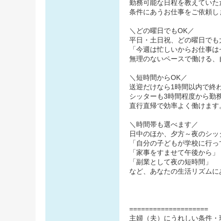
勤務可能な日程を教えていた
条件にあうお仕事をご依頼し
＼どの曜日でもOK／
平日・土日祝、どの曜日でも
「今週は忙しいからお仕事は
無理のないペースで働ける、
＼短時間からOK／
送迎だけなら1時間以内で終
シッターも3時間程度から勤務
直行直帰で効率よく働けます
＼時間帯も選べます／
日中のほか、夕方～夜のシッ
「自分の子どもが学校に行っ
「家事をすませて午後から」
「副業として夜の短時間」
など、あなたの生活リズムに
====================
主婦（夫）にうれしい条件・