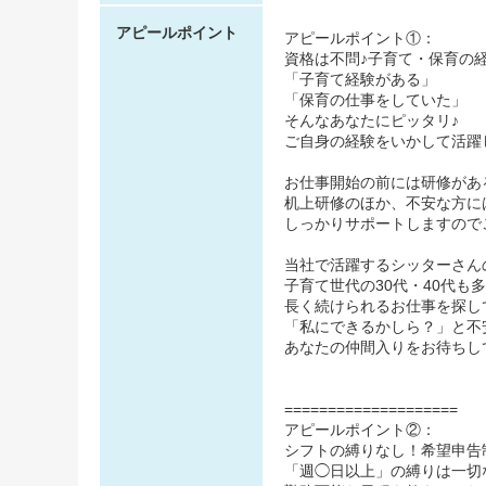
アピールポイント
アピールポイント①：
資格は不問♪子育て・保育の
「子育て経験がある」
「保育の仕事をしていた」
そんなあなたにピッタリ♪
ご自身の経験をいかして活躍
お仕事開始の前には研修があ
机上研修のほか、不安な方に
しっかりサポートしますので
当社で活躍するシッターさん
子育て世代の30代・40代も
長く続けられるお仕事を探し
「私にできるかしら？」と不
あなたの仲間入りをお待ちし
====================
アピールポイント②：
シフトの縛りなし！希望申告
「週◯日以上」の縛りは一切