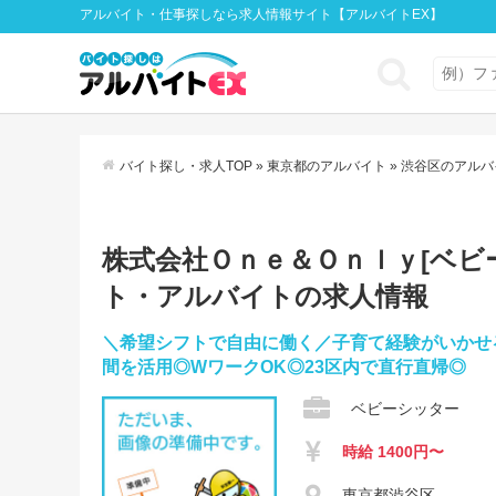
アルバイト・仕事探しなら求人情報サイト【アルバイトEX】
バイト探し・求人TOP
»
東京都のアルバイト
»
渋谷区のアルバ
株式会社Ｏｎｅ＆Ｏｎｌｙ[ベビーシ
ト・アルバイトの求人情報
＼希望シフトで自由に働く／子育て経験がいかせ
間を活用◎WワークOK◎23区内で直行直帰◎
ベビーシッター
時給 1400円〜
東京都渋谷区