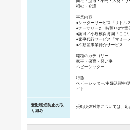
商社・流通・小売・人材・サ
福祉・介護
事業内容
●シッターサービス「リトル
●ナーサリー&一時預り&学
●認可／小規模保育園「ここ
●家事代行サービス「マミー
●不動産事業仲介サービス
職種のカテゴリー
家事・保育・習い事
ベビーシッター
特徴
ベビーシッター/主婦活躍中/週1日
イト
受動喫煙防止の取
受動喫煙対策については、応
り組み