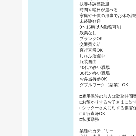
扶養枠調整歓迎
時間や曜日が選べる
家庭や子供の用事でお休み調
未経験歓迎
9〜16時以内勤務可能
残業なし
ブランクOK
交通費支給
直行直帰OK
しゅふ活躍中
服装自由
40代の多い職場
30代の多い職場
お弁当持参OK
ダブルワーク（副業）OK
□雇用保険の加入は勤務時間
□お預かりするお子さまに対
□シッターさんに対する傷害
□直行直帰OK
□私服勤務
業種のカテゴリー