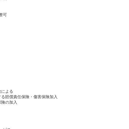
整可
数による
する賠償責任保険・傷害保険加入
保険の加入