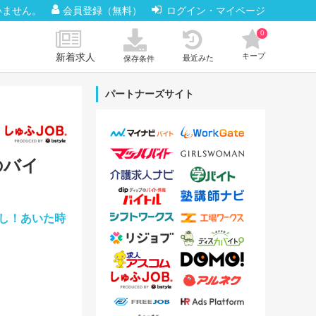
いません。
会員登録（無料）
ログイン・マイページ
0
新着求人
キープ
最近みた
保存条件
パートナーズサイト
のバイ
し！あいた時