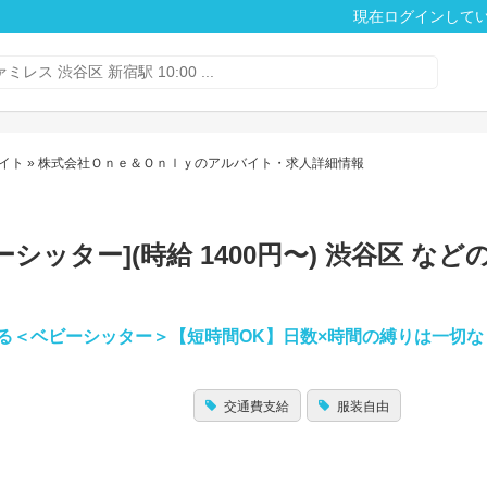
現在ログインして
イト
» 株式会社Ｏｎｅ＆Ｏｎｌｙのアルバイト・求人詳細情報
ッター](時給 1400円〜) 渋谷区 など
る＜ベビーシッター＞【短時間OK】日数×時間の縛りは一切な
交通費支給
服装自由