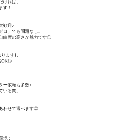
だければ、
ます！
大歓迎♪
ゼロ」でも問題なし。
自由度の高さが魅力です◎
わりますし
OK◎
。
ター依頼も多数♪
ている間」
あわせて選べます◎
環境：