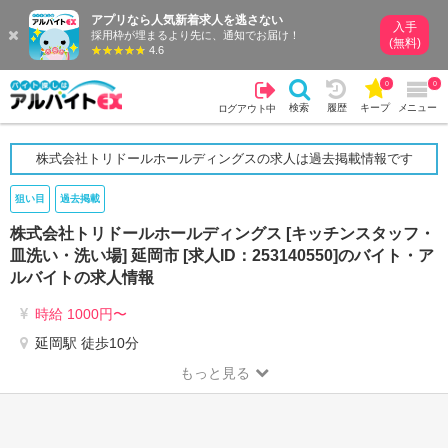
アプリなら人気新着求人を逃さない
入手
採用枠が埋まるより先に、通知でお届け！
(無料)
4.6
0
0
検索
履歴
キープ
メニュー
ログアウト中
株式会社トリドールホールディングスの求人は過去掲載情報です
狙い目
過去掲載
株式会社トリドールホールディングス [キッチンスタッフ・
皿洗い・洗い場] 延岡市 [求人ID：253140550]のバイト・ア
ルバイトの求人情報
時給 1000円〜
延岡駅 徒歩10分
もっと見る