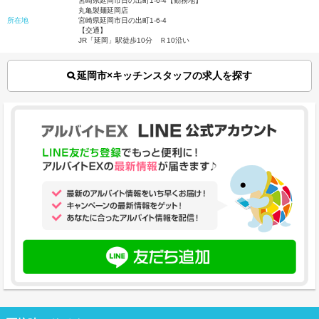
宮崎県延岡市日の出町1-6-4【勤務地】
丸亀製麺延岡店
所在地
宮崎県延岡市日の出町1-6-4
【交通】
JR「延岡」駅徒歩10分 Ｒ10沿い
延岡市×キッチンスタッフの求人を探す