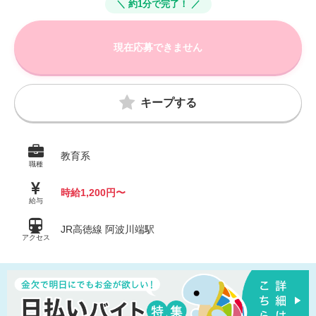
＼ 約1分で完了！ ／
現在応募できません
キープする
教育系
職種
時給1,200円〜
給与
JR高徳線 阿波川端駅
アクセス