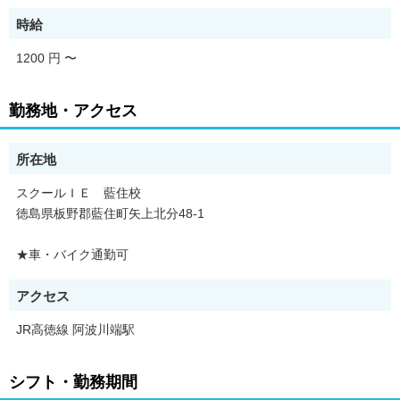
「本当は試験前に先生からもっと励ましてもらいたかった」など
など・・・
時給
あなたが感じたことを生徒へも伝えてあげてください!!
1200 円
〜
勤務地・アクセス
所在地
スクールＩＥ 藍住校
徳島県板野郡藍住町矢上北分48-1
★車・バイク通勤可
アクセス
JR高徳線 阿波川端駅
シフト・勤務期間