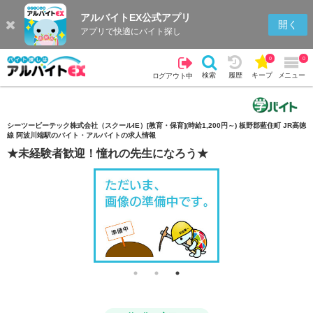
アルバイトEX公式アプリ
検索
キープを見る
履歴
開く
アプリで快適にバイト探し
0
0
検索
履歴
キープ
メニュー
ログアウト中
シーツービーテック株式会社（スクールIE）[教育・保育](時給1,200円～) 板野郡藍住町 JR高徳
線 阿波川端駅のバイト・アルバイトの求人情報
★未経験者歓迎！憧れの先生になろう★