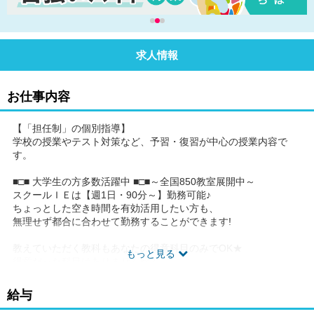
求人情報
お仕事内容
【「担任制」の個別指導】
学校の授業やテスト対策など、予習・復習が中心の授業内容で
す。
■□■ 大学生の方多数活躍中 ■□■～全国850教室展開中～
スクールＩＥは【週1日・90分～】勤務可能♪
ちょっとした空き時間を有効活用したい方も、
無理せず都合に合わせて勤務することができます!
教えていただく教科もあなたの得意科目のみでOK★
もっと見る
得意だった科目はありませんか?
せっかく覚えた知識を後輩たちに伝授してあげましょう♪
給与
「こう覚えた方が効率が良いのに…」