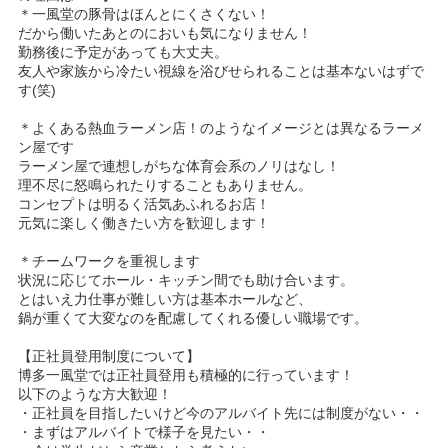
＊一風堂の豚骨はほんとにくさくない！
だから働いたあとのにおいも気になりません！
勤務後に予定があっても大丈夫。
友人や家族から冷たい視線を浴びせられることは基本ないはずで
す(笑)
＊よくある熱血ラーメン店！のようなイメージとは異なるラーメ
ン屋です
ラーメン屋で連想しがちな体育会系のノリはなし！
理不尽に怒鳴られたりすることもありません。
コンセプトは明るく活気あふれるお店！
元気に楽しく働きたい方を歓迎します！
＊チームワークを重視します
状況に応じてホール・キッチン間でも助け合います。
とはいえ力仕事が難しい方は基本ホールなど、
鍋が重くて大変なのを配慮してくれる優しい職場です。
【正社員登用制度について】
博多一風堂では正社員登用も積極的に行っています！
以下のような方大歓迎！
・正社員を目指したいけど今のアルバイト先には制度がない・・
・まずはアルバイトで様子を見たい・・