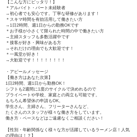
【こんな方にピッタリ！】
＊アルバイト・パート未経験者
→初心者でも安心です。丁寧な研修があります！
＊スキマ時間を有効活用して働きたい方
→1日2時間、週1日からの勤務OKです
＊お子様が小さくて限られた時間の中で働きたい方
→主婦スタッフも多数活躍中です
＊接客が好き・興味がある方
→それだけの理由でも大歓迎です！
＊一風堂が好き！
→大歓迎です！！！！！！！！
・アピールメッセージ
【働き方はあなた次第】
1日2時間、週1日から勤務OK！
シフトも2週間に1度のサイクルで決めれるので
プライベートや学校、家庭との両立も可能です。
もちろん希望休の申請もOK。
学生さん、主婦さん、フリーターさんなど、
たくさんのスタッフが様々な働き方をしています。
働き方・ペースなどはご遠慮なくご相談ください！
【性別・年齢関係なく様々な方が活躍しているラーメン店！人気
の理由は！？】