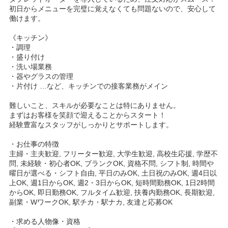
初日からメニューを完璧に覚えなくても問題ないので、安心して
働けます。
《キッチン》
・調理
・盛り付け
・洗い場業務
・器やグラスの管理
・片付け …など、キッチンでの接客業務がメイン
難しいこと、スキルが必要なことは特にありません。
まずはお客様を笑顔で迎えることからスタート！
経験豊富なスタッフがしっかりとサポートします。
・お仕事の特徴
主婦・主夫歓迎, フリーター歓迎, 大学生歓迎, 高校生応援, 学歴不
問, 未経験・初心者OK, ブランクOK, 資格不問, シフト制, 時間や
曜日が選べる・シフト自由, 平日のみOK, 土日祝のみOK, 週4日以
上OK, 週1日からOK, 週2・3日からOK, 短時間勤務OK, 1日2時間
からOK, 即日勤務OK, フルタイム歓迎, 扶養内勤務OK, 長期歓迎,
副業・WワークOK, 駅チカ・駅ナカ, 友達と応募OK
・求める人物像・資格