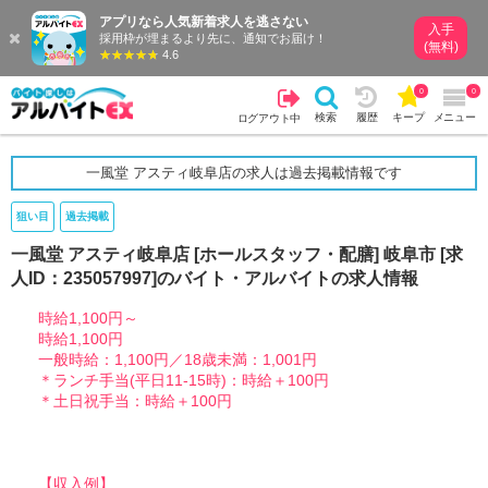
アプリなら人気新着求人を逃さない
入手
採用枠が埋まるより先に、通知でお届け！
(無料)
4.6
0
0
検索
履歴
キープ
メニュー
ログアウト中
一風堂 アスティ岐阜店の求人は過去掲載情報です
狙い目
過去掲載
一風堂 アスティ岐阜店 [ホールスタッフ・配膳] 岐阜市 [求
人ID：235057997]のバイト・アルバイトの求人情報
時給1,100円～
時給1,100円
一般時給：1,100円／18歳未満：1,001円
＊ランチ手当(平日11-15時)：時給＋100円
＊土日祝手当：時給＋100円
【収入例】