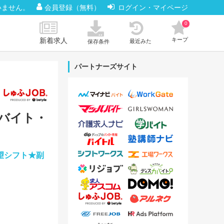
いません。
会員登録（無料）
ログイン・マイページ
0
新着求人
キープ
最近みた
保存条件
パートナーズサイト
どのバイト・
望シフト★副