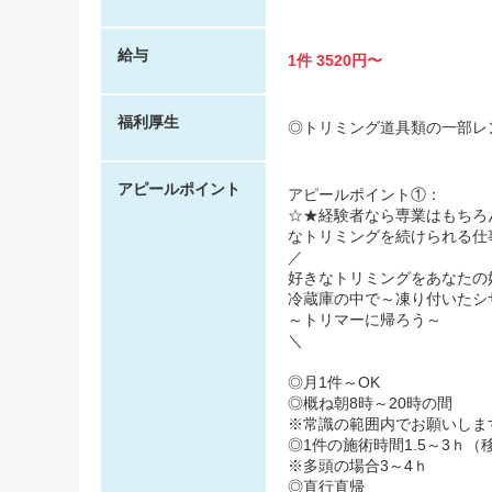
給与
1件 3520円〜
福利厚生
◎トリミング道具類の一部レ
アピールポイント
アピールポイント①：
☆★経験者なら専業はもちろ
なトリミングを続けられる仕
／
好きなトリミングをあなたの
冷蔵庫の中で～凍り付いたシ
～トリマーに帰ろう～
＼
◎月1件～OK
◎概ね朝8時～20時の間
※常識の範囲内でお願いしま
◎1件の施術時間1.5～3ｈ
※多頭の場合3～4ｈ
◎直行直帰