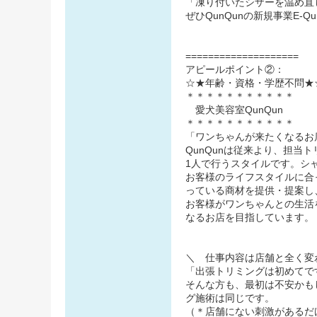
「凍り付いたシザーを温め直
ぜひQunQunの新規事業E-
====================
アピールポイント②：
☆★年齢・資格・学歴不問★
＊＊＊＊＊＊＊＊＊＊＊
愛犬美容室QunQun
＊＊＊＊＊＊＊＊＊＊＊
「ワンちゃんが来たくなるお
QunQunは従来より、担当
1人で行うスタイルです。シ
お客様のライフスタイルに合
っている商材を提供・提案し
お客様がワンちゃんとの生活
なるお店を目指しています。
＼ 仕事内容は店舗と全く変
「出張トリミングは初めてで
そんな方も、最初は不安かも
グ施術は同じです。
（＊店舗にない刺激があるだ