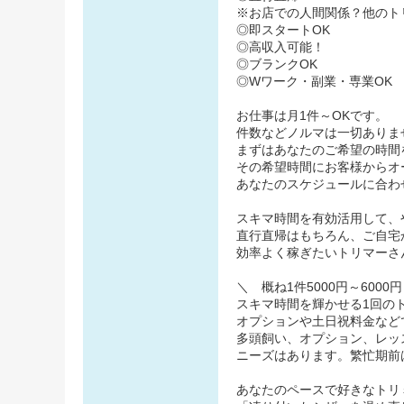
※お店での人間関係？他のト
◎即スタートOK
◎高収入可能！
◎ブランクOK
◎Wワーク・副業・専業OK
お仕事は月1件～OKです。
件数などノルマは一切ありま
まずはあなたのご希望の時間
その希望時間にお客様からオ
あなたのスケジュールに合わ
スキマ時間を有効活用して、
直行直帰はもちろん、ご自宅
効率よく稼ぎたいトリマーさ
＼ 概ね1件5000円～6000
スキマ時間を輝かせる1回のト
オプションや土日祝料金などで概
多頭飼い、オプション、レッス
ニーズはあります。繁忙期前
あなたのペースで好きなトリ