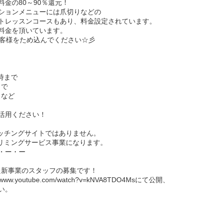
金の80～90％還元！
ションメニューには爪切りなどの
トレッスンコースもあり、料金設定されています。
料金を頂いています。
お客様をため込んでください☆彡
時まで
まで
…など
活用ください！
るマッチングサイトではありません。
トリミングサービス事業になります。
・ー・ー
した新事業のスタッフの募集です！
w.youtube.com/watch?v=kNVA8TDO4Msにて公開、
い。