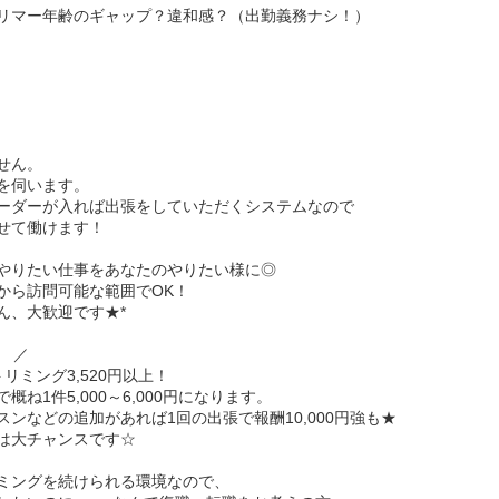
リマー年齢のギャップ？違和感？（出勤義務ナシ！）
せん。
を伺います。
ーダーが入れば出張をしていただくシステムなので
せて働けます！
やりたい仕事をあなたのやりたい様に◎
から訪問可能な範囲でOK！
ん、大歓迎です★*
円 ／
リミング3,520円以上！
ね1件5,000～6,000円になります。
ンなどの追加があれば1回の出張で報酬10,000円強も★
は大チャンスです☆
ミングを続けられる環境なので、