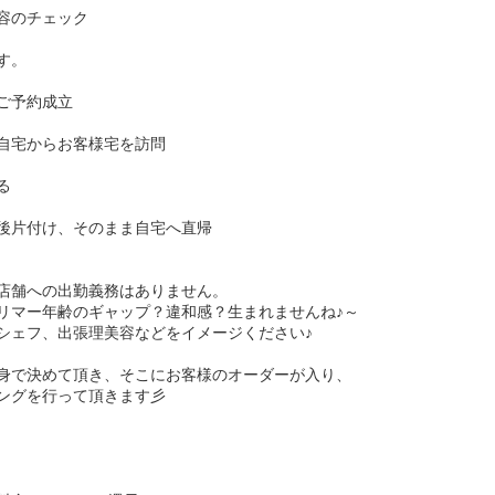
容のチェック
す。
ご予約成立
自宅からお客様宅を訪問
る
後片付け、そのまま自宅へ直帰
店舗への出勤義務はありません。
リマー年齢のギャップ？違和感？生まれませんね♪～
シェフ、出張理美容などをイメージください♪
身で決めて頂き、そこにお客様のオーダーが入り、
ングを行って頂きます彡