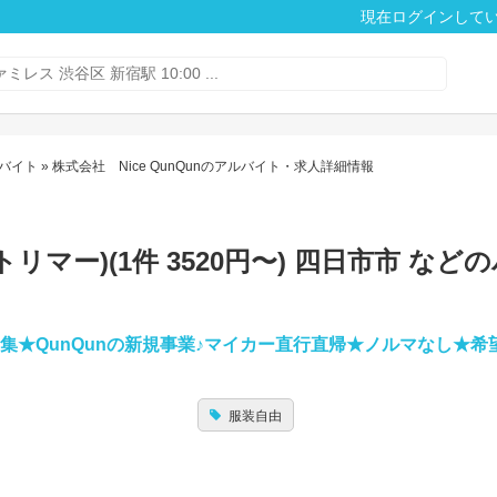
現在ログインして
バイト
» 株式会社 Nice QunQunのアルバイト・求人詳細情報
](トリマー)(1件 3520円〜) 四日市市 な
募集★QunQunの新規事業♪マイカー直行直帰★ノルマなし★希
服装自由