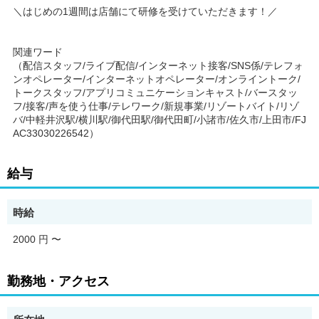
＼はじめの1週間は店舗にて研修を受けていただきます！／
関連ワード
（配信スタッフ/ライブ配信/インターネット接客/SNS係/テレフォ
ンオペレーター/インターネットオペレーター/オンライントーク/
トークスタッフ/アプリコミュニケーションキャスト/バースタッ
フ/接客/声を使う仕事/テレワーク/新規事業/リゾートバイト/リゾ
バ/中軽井沢駅/横川駅/御代田駅/御代田町/小諸市/佐久市/上田市/FJ
AC33030226542）
給与
時給
2000 円
〜
勤務地・アクセス