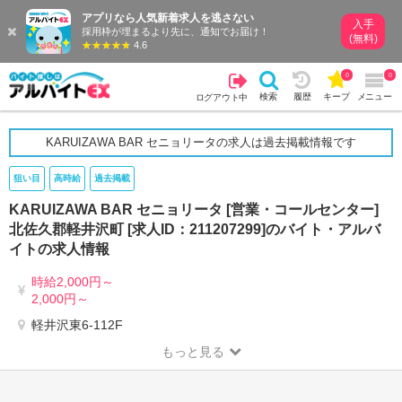
アプリなら人気新着求人を逃さない
入手
採用枠が埋まるより先に、通知でお届け！
(無料)
4.6
0
0
検索
履歴
キープ
メニュー
ログアウト中
KARUIZAWA BAR セニョリータの求人は過去掲載情報です
狙い目
高時給
過去掲載
KARUIZAWA BAR セニョリータ [営業・コールセンター]
北佐久郡軽井沢町 [求人ID：211207299]のバイト・アルバ
イトの求人情報
時給2,000円～
2,000円～
軽井沢東6-112F
もっと見る