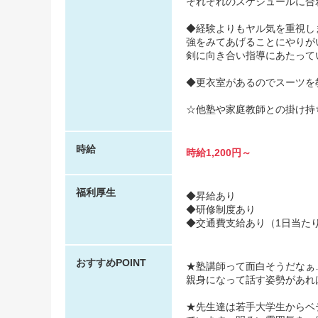
それぞれのスケジュールに合
◆経験よりもヤル気を重視し
強をみてあげることにやりが
剣に向き合い指導にあたって
◆更衣室があるのでスーツを教
☆他塾や家庭教師との掛け持
時給
時給1,200円～
福利厚生
◆昇給あり
◆研修制度あり
◆交通費支給あり（1日当たり
おすすめPOINT
★塾講師って面白そうだなぁ
親身になって話す姿勢があれ
★先生達は若手大学生からベ