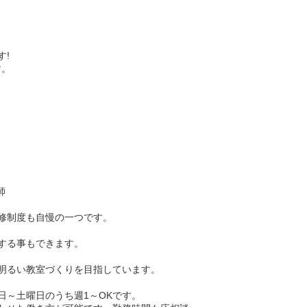
す!
す。
師
修制度も自慢の一つです。
する事もできます。
明るい教室づくりを目指しています。
日～土曜日のうち週1～OKです。