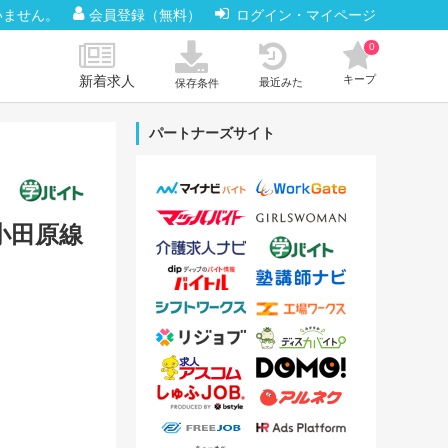
いません。
会員登録（無料）
ログイン・マイページ
0
新着求人
キープ
最近みた
保存条件
パートナーズサイト
急小田原線