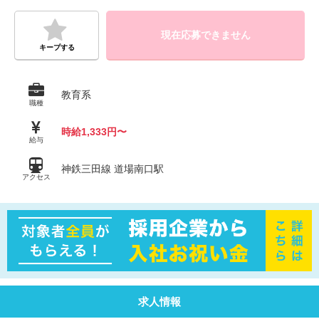
現在応募できません
キープする
教育系
職種
時給1,333円〜
給与
神鉄三田線 道場南口駅
アクセス
求人情報