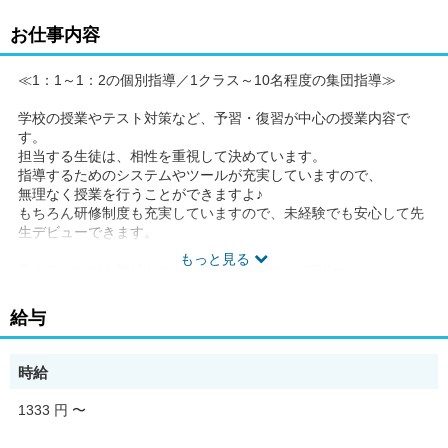
お仕事内容
≪1：1～1：2の個別指導／1クラス～10名程度の集団指導≫
学校の授業やテスト対策など、予習・復習が中心の授業内容で
す。
担当する生徒は、相性を重視して決めています。
指導するためのシステムやツールが充実していますので、
無理なく授業を行うことができますよ♪
もちろん研修制度も充実していますので、未経験でも安心して先
生デビューできます。
もっと見る
教えていただく教科もあなたの得意科目のみでOK★
得意だった科目はありませんか?
せっかく覚えた知識を後輩たちに伝授してあげましょう♪
給与
「こう覚えた方が効率が良いのに…」
「本当は試験前に先生からもっと励ましてもらいたかった」など
時給
など・・・
あなたが感じたことをぜひ生徒へ伝えてあげてください!!
1333 円
〜
■□■ 大学生の方多数活躍中 ■□■