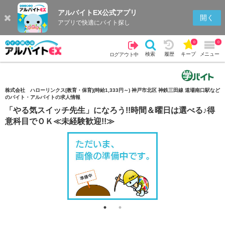
アルバイトEX公式アプリ
検索
キープを見る
履歴
開く
アプリで快適にバイト探し
0
0
検索
履歴
キープ
メニュー
ログアウト中
株式会社 ハローリンクス[教育・保育](時給1,333円～) 神戸市北区 神鉄三田線 道場南口駅など
のバイト・アルバイトの求人情報
「やる気スイッチ先生」になろう!!時間＆曜日は選べる♪得
意科目でＯＫ≪未経験歓迎!!≫