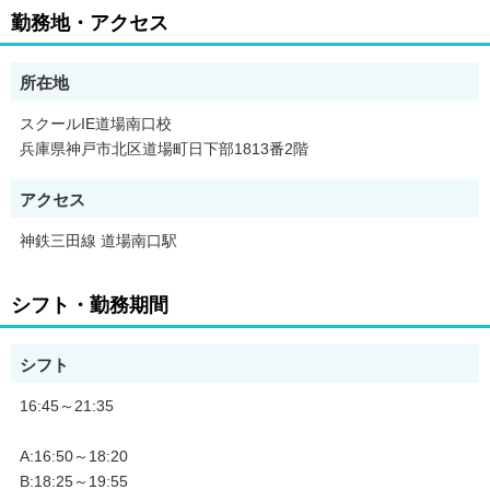
勤務地・アクセス
【服装について】
スーツ着用ですが教室での着替えOKです!!
所在地
☆他塾との掛け持ち勤務はできませんので予めご了承ください。
スクールIE道場南口校
※家庭教師は大丈夫です。
兵庫県神戸市北区道場町日下部1813番2階
アクセス
神鉄三田線 道場南口駅
シフト・勤務期間
シフト
16:45～21:35
A:16:50～18:20
B:18:25～19:55