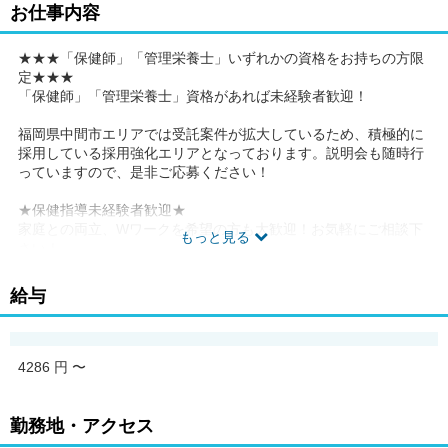
お仕事内容
★★★「保健師」「管理栄養士」いずれかの資格をお持ちの方限
定★★★
「保健師」「管理栄養士」資格があれば未経験者歓迎！
福岡県中間市エリアでは受託案件が拡大しているため、積極的に
採用している採用強化エリアとなっております。説明会も随時行
っていますので、是非ご応募ください！
★保健指導未経験者歓迎★
家庭との両立、Wワークを希望の方も大歓迎！お気軽にご相談下
もっと見る
さい！
＜＜お仕事内容＞＞
給与
健診データなどを基に、原則6カ月間継続した保健指導を行い、
報告書を作成します。
【事業所一括面談】
指定の会場またはオンラインで半日または終日、保健指導を実施
4286 円
〜
【個別訪問面談】
対象者と相談のうえ日程・場所を決め、訪問またはオンラインで
保健指導を実施
勤務地・アクセス
【電話メール支援】