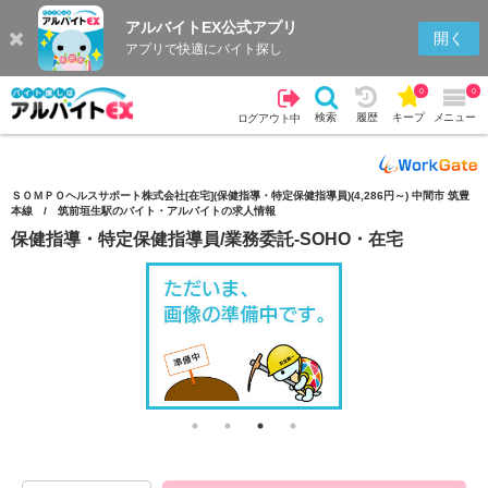
アルバイトEX公式アプリ
検索
キープを見る
履歴
開く
アプリで快適にバイト探し
0
0
検索
履歴
キープ
メニュー
ログアウト中
ＳＯＭＰＯヘルスサポート株式会社[在宅](保健指導・特定保健指導員)(4,286円～) 中間市 筑豊
本線 / 筑前垣生駅のバイト・アルバイトの求人情報
保健指導・特定保健指導員/業務委託-SOHO・在宅