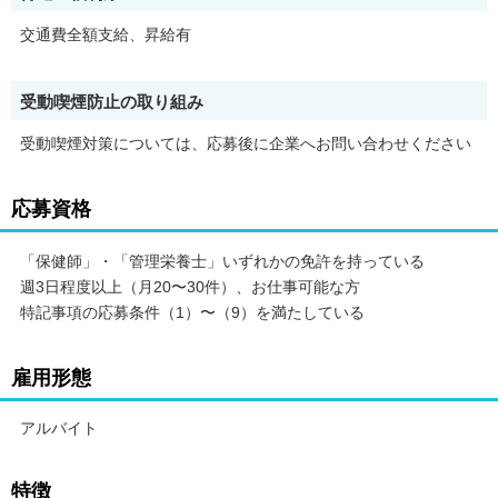
ご応募後、オンライン説明会への参加案内をお送りします。
交通費全額支給、昇給有
説明会は月4回程度開催しており、業務内容や働き方のご説明を
行い、皆さまからのご質問にもお答えします。
PC・スマートフォンより、リモートでご参加いただきます。
受動喫煙防止の取り組み
◆◇こんな方にぴったりのお仕事です！◇◆
受動喫煙対策については、応募後に企業へお問い合わせください
ライフスタイルに合わせて仕事量を調整したい方
人の話を聞くのが好きな方
やりがいや喜びを感じられる仕事がしたい方
応募資格
仕事を通して、成長・スキルアップを目指す方
--------------------------------------------------------
「保健師」・「管理栄養士」いずれかの免許を持っている
【業務地】
週3日程度以上（月20〜30件）、お仕事可能な方
ご自宅を中心とした周辺エリアを担当して頂きます。
特記事項の応募条件（1）〜（9）を満たしている
＊ご自宅から面談場所までは、公共交通機関または、自家用車を
使って移動します。
＊オンライン面談、電話・メール支援は在宅でのお仕事となりま
雇用形態
す。
【報酬額詳細】※消費税抜き
アルバイト
●完全出来高制●
・事業所一括面談(対面) 1日：10，000円〜14，716円
・個別訪問(対面) 1件：4，286円〜5，239円
特徴