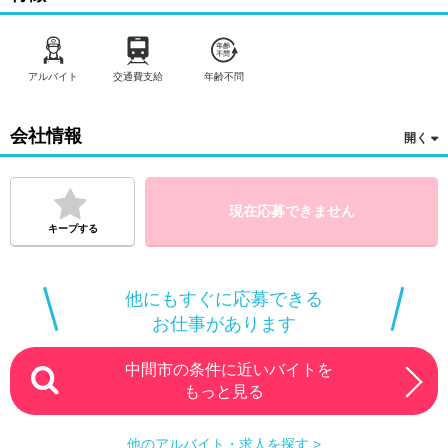
・遠隔面談 1件：1，500円〜1，691円
・電話支援 1件：1，000円〜1，429円
・メール支援 1件：500円
※交通費・電話代は弊社負担。その他、支援内容により細則あ
アルバイト
交通費支給
年齢不問
り。
【対応時間】
会社情報
事業所一括面談（対面・遠隔）／9:00〜17:00
個別面談（対面）／9:00〜18:00の間
個別面談（遠隔）・電話支援／9:00〜21:00の間
その他、報告書作成やICTメール支援、保健指導対象者様とのア
現在応募できません
ポイント取得のための架電等の時間が発生します。
キープする
---------------------------------------------------------
【WORKGATE職種検索カテゴリー】
看護師・管理栄養士・保健指導員系 > 保健指導・特定保健指
導員 > 保健指導・特定保健指導員
他にもすぐに応募できる
【WORKGATEアピールポイント】
お仕事があります
交通費別途支給 年齢不問 リモート面接OK ダブルワーク可
40代活躍中 50代活躍中 扶養控除内 研修制度充実 大企業/
大手企業 主婦（主夫）歓迎
中間市の条件に近いバイトを
もっと見る
他のアルバイト・求人を探す >