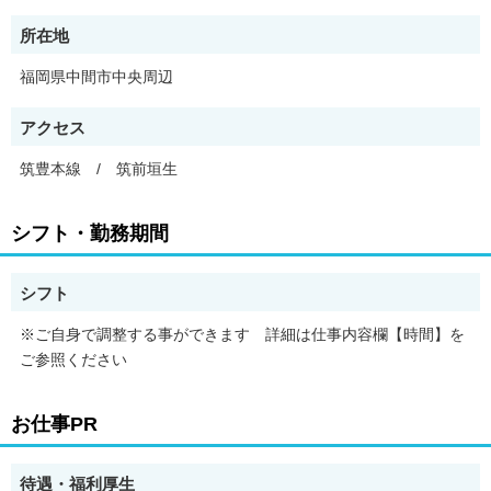
継続支援として、対象者が指定する時間帯に電話、もしくは対象
者が入力した記録を元にレポート作成しメール送信によって保健
所在地
指導を実施
福岡県中間市中央周辺
＜＜お仕事の特徴＞＞
■働く時間はあなた次第。兼業・Wワーク・扶養内勤務もOK 子
アクセス
育て中の主婦・主夫の方も歓迎します！
1日1件からOK！週1日以上お仕事可能な方。（月目安：20件〜30
筑豊本線 / 筑前垣生
件）
面談支援はご自宅を中心とした周辺エリアで1件30分〜1時間、電
シフト・勤務期間
話支援は在宅で1件10分〜15分です。
直接面談先へ向かうか、在宅勤務となります。リモートワークな
ので、ご自分のスケジュールに合わせてお仕事が可能です。
シフト
■保健指導未経験・ブランクがあっても大丈夫！万全のフォロー
※ご自身で調整する事ができます 詳細は仕事内容欄【時間】を
体制を整えています！
ご参照ください
豊富な動画と資料、ロールプレイングを取り入れた新人研修で安
心して業務開始いただけます。
「病院勤務しか経験がない」「保健指導は初めて」「資格はある
お仕事PR
けどブランクが・・・」という方もご安心ください。
■応募後のオンライン説明会で業務内容や働き方のイメージがつ
待遇・福利厚生
かめます！