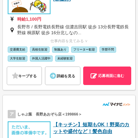
時給1,100円
長野市 / 長野電鉄長野線 信濃吉田駅 徒歩 13分長野電鉄長
野線 桐原駅 徒歩 16分北しなの...
仕事内容を見てみる ∨
交通費支給
高校生歓迎
制服あり
フリーター歓迎
学歴不問
大学生歓迎
外国人活躍中
未経験歓迎
応募画面に進む
キープする
詳細を見る
ア
しゃぶ葉 長野あおぞら店＜199866＞
【キッチン】短期もOK！野菜のカ
ットや盛付など！髪色自由