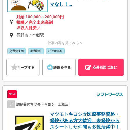
マなし！...
月給 100,000～200,000円
報酬／完全出来高制
※収入目安／...
長野市 / 本郷駅
仕事内容を見てみる ∨
交通費支給
車通勤可
託児所あり
応募画面に進む
キープする
詳細を見る
NEW
ア
調剤薬局マツモトキヨシ 上松店
マツモトキヨシ☆医療事務資格・
経験がある方大歓迎、未経験から
スタートした仲間も多数活躍中！