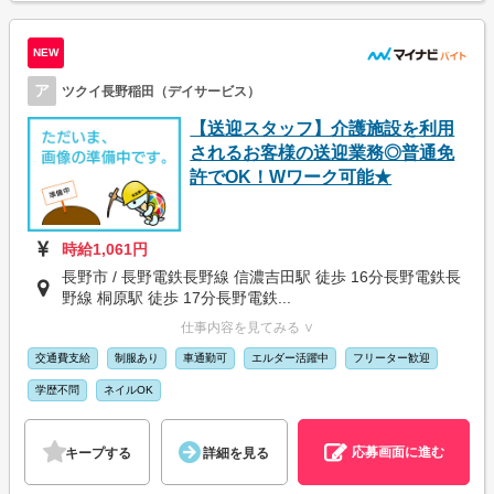
NEW
ア
ツクイ長野稲田（デイサービス）
【送迎スタッフ】介護施設を利用
されるお客様の送迎業務◎普通免
許でOK！Wワーク可能★
時給1,061円
長野市 / 長野電鉄長野線 信濃吉田駅 徒歩 16分長野電鉄長
野線 桐原駅 徒歩 17分長野電鉄...
仕事内容を見てみる ∨
交通費支給
制服あり
車通勤可
エルダー活躍中
フリーター歓迎
学歴不問
ネイルOK
応募画面に進む
キープする
詳細を見る