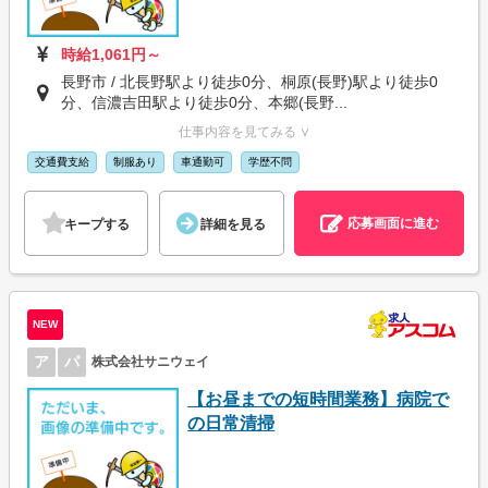
時給1,061円～
長野市 / 北長野駅より徒歩0分、桐原(長野)駅より徒歩0
分、信濃吉田駅より徒歩0分、本郷(長野...
仕事内容を見てみる ∨
交通費支給
制服あり
車通勤可
学歴不問
応募画面に進む
キープする
詳細を見る
NEW
ア
パ
株式会社サニウェイ
【お昼までの短時間業務】病院で
の日常清掃