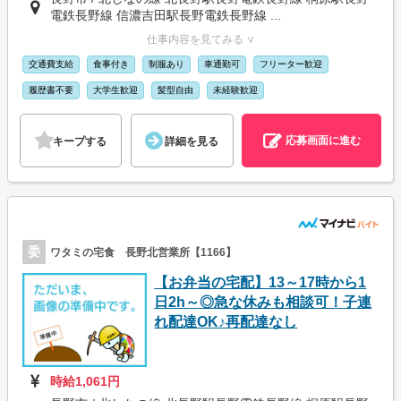
電鉄長野線 信濃吉田駅長野電鉄長野線 ...
仕事内容を見てみる ∨
交通費支給
食事付き
制服あり
車通勤可
フリーター歓迎
履歴書不要
大学生歓迎
髪型自由
未経験歓迎
応募画面に進む
キープする
詳細を見る
委
ワタミの宅食 長野北営業所【1166】
【お弁当の宅配】13～17時から1
日2h～◎急な休みも相談可！子連
れ配達OK♪再配達なし
時給1,061円