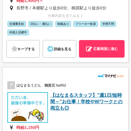
時給1,400円～
長野市 / 本郷駅より徒歩0分、桐原駅より徒歩0分
仕事内容を見てみる ∨
交通費支給
日払い・週払い
制服あり
フリーター歓迎
学歴不問
外国人活躍中
応募画面に進む
キープする
詳細を見る
ア
はなまるうどん 鶴賀店 ha002
【はなまるスタッフ】"週1日/短時
間～"お仕事！学校やWワークとの
両立も◎
時給1,150円