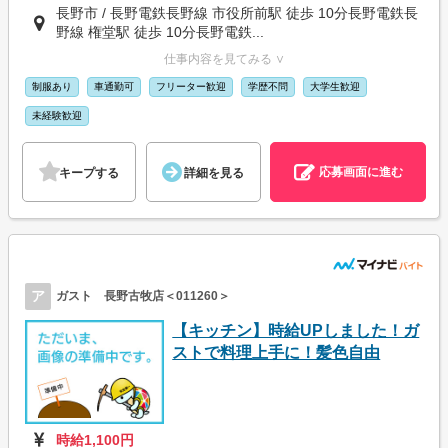
長野市 / 長野電鉄長野線 市役所前駅 徒歩 10分長野電鉄長
野線 権堂駅 徒歩 10分長野電鉄...
仕事内容を見てみる ∨
制服あり
車通勤可
フリーター歓迎
学歴不問
大学生歓迎
未経験歓迎
応募画面に進む
キープする
詳細を見る
ア
ガスト 長野古牧店＜011260＞
【キッチン】時給UPしました！ガ
ストで料理上手に！髪色自由
時給1,100円