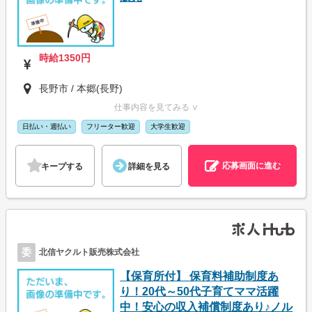
時給1350円
長野市 / 本郷(長野)
仕事内容を見てみる ∨
日払い・週払い
フリーター歓迎
大学生歓迎
応募画面に進む
キープする
詳細を見る
委
北信ヤクルト販売株式会社
【保育所付】 保育料補助制度あ
り！20代～50代子育てママ活躍
中！安心の収入補償制度あり♪ノル