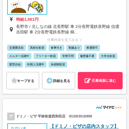
時給1,061円
長野市 / 北しなの線 北長野駅 車 2分長野電鉄長野線 信濃
吉田駅 車 2分長野電鉄長野線 桐...
仕事内容を見てみる ∨
交通費支給
高校生歓迎
食事付き
制服あり
車通勤可
エルダー活躍中
フリーター歓迎
学歴不問
履歴書不要
大学生歓迎
髪型自由
外国人活躍中
未経験歓迎
応募画面に進む
キープする
詳細を見る
ア
ドミノ・ピザ 平林街道西和田店 /X1003016999
【ドミノ・ピザの店内スタッフ】