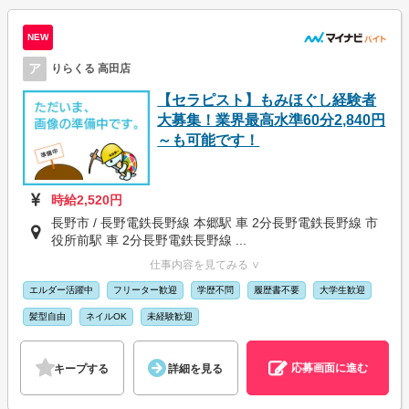
NEW
ア
りらくる 高田店
【セラピスト】もみほぐし経験者
大募集！業界最高水準60分2,840円
～も可能です！
時給2,520円
長野市 / 長野電鉄長野線 本郷駅 車 2分長野電鉄長野線 市
役所前駅 車 2分長野電鉄長野線 ...
仕事内容を見てみる ∨
エルダー活躍中
フリーター歓迎
学歴不問
履歴書不要
大学生歓迎
髪型自由
ネイルOK
未経験歓迎
応募画面に進む
キープする
詳細を見る