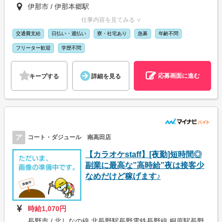
伊那市 / 伊那本郷駅
仕事内容を見てみる ∨
交通費支給
日払い・週払い
寮・社宅あり
急募
年齢不問
フリーター歓迎
学歴不問
応募画面に進む
キープする
詳細を見る
ア
コート・ダジュール 南高田店
【カラオケstaff】[夜勤]短時間◎
副業に最高な”高時給”夜は接客少
なめだけど稼げます♪
時給1,070円
長野市 / 北しなの線 北長野駅長野電鉄長野線 桐原駅長野