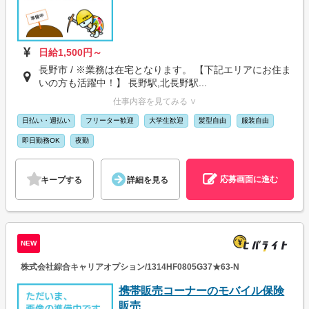
日給1,500円～
長野市 / ※業務は在宅となります。 【下記エリアにお住ま
いの方も活躍中！】 長野駅,北長野駅...
仕事内容を見てみる ∨
日払い・週払い
フリーター歓迎
大学生歓迎
髪型自由
服装自由
即日勤務OK
夜勤
応募画面に進む
キープする
詳細を見る
NEW
株式会社綜合キャリアオプション/1314HF0805G37★63-N
携帯販売コーナーのモバイル保険
販売