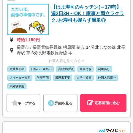
【はま寿司のキッチン(～17時)】
週2日3H～OK！家事と両立ラクラ
ク♪お寿司も握らず簡単◎
時給1,150円
長野市 / 長野電鉄長野線 桐原駅 徒歩 14分北しなの線 北長
野駅 車 6分長野電鉄長野線 本...
仕事内容を見てみる ∨
交通費支給
日払い・週払い
高校生歓迎
食事付き
制服あり
フリーター歓迎
学歴不問
履歴書不要
大学生歓迎
外国人活躍中
未経験歓迎
応募画面に進む
キープする
詳細を見る