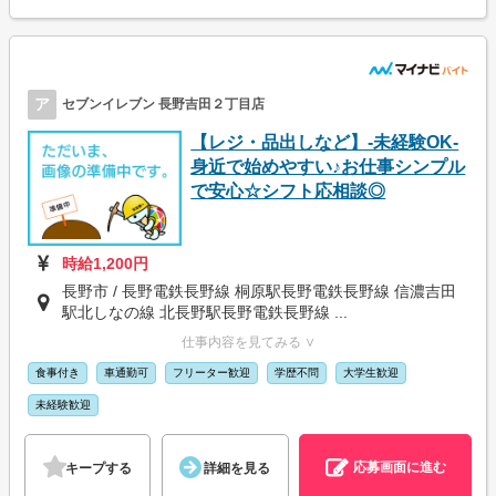
ア
セブンイレブン 長野吉田２丁目店
【レジ・品出しなど】-未経験OK-
身近で始めやすい♪お仕事シンプル
で安心☆シフト応相談◎
時給1,200円
長野市 / 長野電鉄長野線 桐原駅長野電鉄長野線 信濃吉田
駅北しなの線 北長野駅長野電鉄長野線 ...
仕事内容を見てみる ∨
食事付き
車通勤可
フリーター歓迎
学歴不問
大学生歓迎
未経験歓迎
応募画面に進む
キープする
詳細を見る