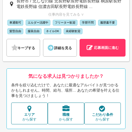
長野市 / 北しなの線 北長野駅長野電鉄長野線 桐原駅長野
電鉄長野線 信濃吉田駅長野電鉄長野線 ...
仕事内容を見てみる ∨
車通勤可
エルダー活躍中
フリーター歓迎
学歴不問
履歴書不要
髪型自由
服装自由
ネイルOK
未経験歓迎
応募画面に進む
キープする
詳細を見る
気になる求人は見つかりましたか？
条件を絞り込むだけで、あなたに最適なアルバイトが見つかる
かもしれません。時間、給与、場所... あなたの希望を叶える仕
事を見つけましょう！
エリア
職種
こだわり条件
から探す
から探す
から探す