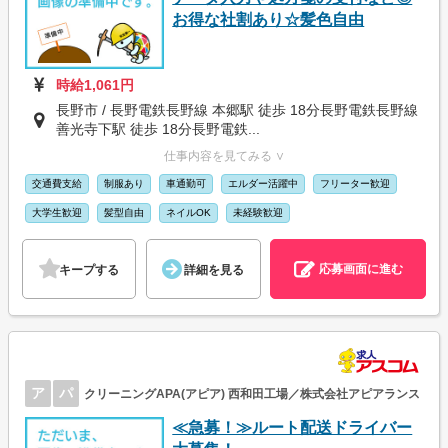
お得な社割あり☆髪色自由
時給1,061円
長野市 / 長野電鉄長野線 本郷駅 徒歩 18分長野電鉄長野線
善光寺下駅 徒歩 18分長野電鉄...
仕事内容を見てみる ∨
交通費支給
制服あり
車通勤可
エルダー活躍中
フリーター歓迎
大学生歓迎
髪型自由
ネイルOK
未経験歓迎
応募画面に進む
キープする
詳細を見る
ア
パ
クリーニングAPA(アピア) 西和田工場／株式会社アピアランス
≪急募！≫ルート配送ドライバー