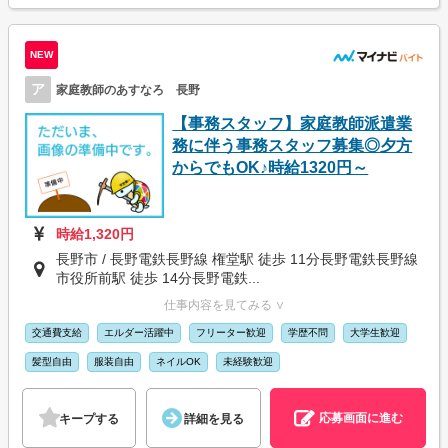
NEW
ア
家庭教師のあすなろ 長野
【事務スタッフ】家庭教師派遣業
務に伴う事務スタッフ募集◎夕方
からでもOK♪時給1320円～
時給1,320円
長野市 / 長野電鉄長野線 権堂駅 徒歩 11分長野電鉄長野線
市役所前駅 徒歩 14分長野電鉄...
仕事内容を見てみる ∨
交通費支給
エルダー活躍中
フリーター歓迎
学歴不問
大学生歓迎
髪型自由
服装自由
ネイルOK
未経験歓迎
応募画面に進む
キープする
詳細を見る