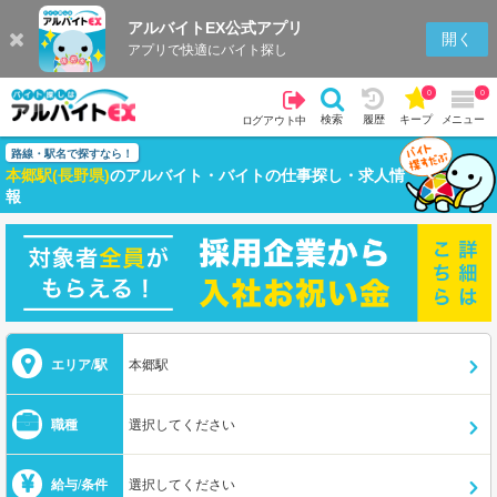
アルバイトEX公式アプリ
開く
アプリで快適にバイト探し
0
0
検索
履歴
キープ
メニュー
ログアウト中
路線・駅名で探すなら！
本郷駅(長野県)
のアルバイト・バイトの仕事探し・求人情
報
エリア/駅
本郷駅
職種
選択してください
給与/条件
選択してください