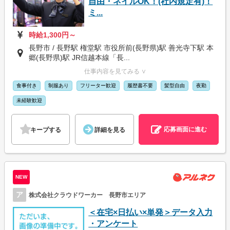
自由・ネイルOK！(社内規定有)！
ミ...
時給1,300円～
長野市 / 長野駅 権堂駅 市役所前(長野県)駅 善光寺下駅 本
郷(長野県)駅 JR信越本線「長...
仕事内容を見てみる ∨
食事付き
制服あり
フリーター歓迎
履歴書不要
髪型自由
夜勤
未経験歓迎
応募画面に進む
キープする
詳細を見る
NEW
ア
株式会社クラウドワーカー 長野市エリア
＜在宅×日払い×単発＞データ入力
・アンケート