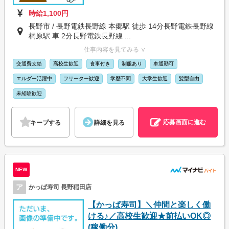
時給1,100円
長野市 / 長野電鉄長野線 本郷駅 徒歩 14分長野電鉄長野線
桐原駅 車 2分長野電鉄長野線 ...
仕事内容を見てみる ∨
交通費支給
高校生歓迎
食事付き
制服あり
車通勤可
エルダー活躍中
フリーター歓迎
学歴不問
大学生歓迎
髪型自由
未経験歓迎
応募画面に進む
キープする
詳細を見る
NEW
ア
かっぱ寿司 長野稲田店
【かっぱ寿司】＼仲間と楽しく働
ける♪／高校生歓迎★前払いOK◎
(稼働分)