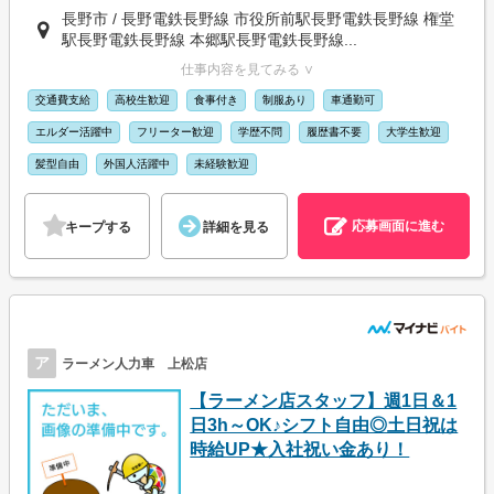
長野市 / 長野電鉄長野線 市役所前駅長野電鉄長野線 権堂
駅長野電鉄長野線 本郷駅長野電鉄長野線...
仕事内容を見てみる ∨
交通費支給
高校生歓迎
食事付き
制服あり
車通勤可
エルダー活躍中
フリーター歓迎
学歴不問
履歴書不要
大学生歓迎
髪型自由
外国人活躍中
未経験歓迎
応募画面に進む
キープする
詳細を見る
ア
ラーメン人力車 上松店
【ラーメン店スタッフ】週1日＆1
日3h～OK♪シフト自由◎土日祝は
時給UP★入社祝い金あり！