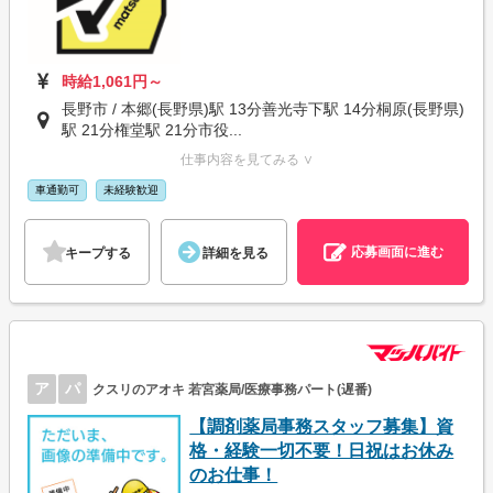
時給1,061円～
長野市 / 本郷(長野県)駅 13分善光寺下駅 14分桐原(長野県)
駅 21分権堂駅 21分市役...
仕事内容を見てみる ∨
車通勤可
未経験歓迎
応募画面に進む
キープする
詳細を見る
ア
パ
クスリのアオキ 若宮薬局/医療事務パート(遅番)
【調剤薬局事務スタッフ募集】資
格・経験一切不要！日祝はお休み
のお仕事！