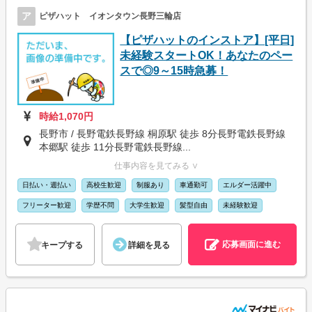
ア
ピザハット イオンタウン長野三輪店
【ピザハットのインストア】[平日]
未経験スタートOK！あなたのペー
スで◎9～15時急募！
時給1,070円
長野市 / 長野電鉄長野線 桐原駅 徒歩 8分長野電鉄長野線
本郷駅 徒歩 11分長野電鉄長野線...
仕事内容を見てみる ∨
日払い・週払い
高校生歓迎
制服あり
車通勤可
エルダー活躍中
フリーター歓迎
学歴不問
大学生歓迎
髪型自由
未経験歓迎
応募画面に進む
キープする
詳細を見る