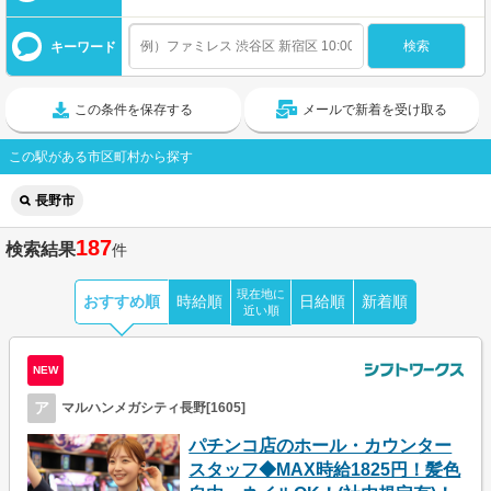
キーワード
この条件を保存する
メールで新着を受け取る
この駅がある市区町村から探す
長野市
187
検索結果
件
現在地に
おすすめ順
時給順
日給順
新着順
近い順
NEW
ア
マルハンメガシティ長野[1605]
パチンコ店のホール・カウンター
スタッフ◆MAX時給1825円！髪色