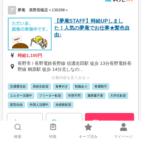
ア
夢庵 長野若槻店＜130298＞
【夢庵STAFF】時給UPしまし
た！人気の夢庵でお仕事★髪色自
由♪
時給1,100円
長野市 / 長野電鉄長野線 信濃吉田駅 徒歩 13分長野電鉄長
野線 桐原駅 徒歩 14分北しなの...
仕事内容を見てみる ∨
交通費支給
高校生歓迎
食事付き
制服あり
車通勤可
エルダー活躍中
フリーター歓迎
学歴不問
履歴書不要
大学生歓迎
髪型自由
外国人活躍中
未経験歓迎
応募画面に進む
キープする
詳細を見る
検索
特集
キープ済み
マイページ