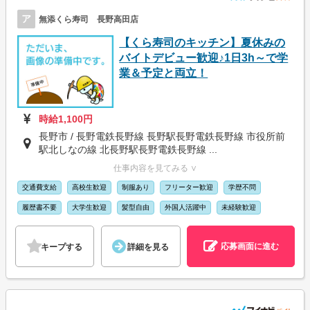
ア
無添くら寿司 長野高田店
【くら寿司のキッチン】夏休みの
バイトデビュー歓迎♪1日3h～で学
業＆予定と両立！
時給1,100円
長野市 / 長野電鉄長野線 長野駅長野電鉄長野線 市役所前
駅北しなの線 北長野駅長野電鉄長野線 ...
仕事内容を見てみる ∨
交通費支給
高校生歓迎
制服あり
フリーター歓迎
学歴不問
履歴書不要
大学生歓迎
髪型自由
外国人活躍中
未経験歓迎
応募画面に進む
キープする
詳細を見る