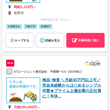
時給1,133円～
長野市
仕事内容を見てみる ∨
交通費支給
年齢不問
車通勤可
応募画面に進む
キープする
詳細を見る
NEW
ア
UTエージェント株式会社 中部第一CU《SUSWC》
検品･検査 ＼月給30万円以上可／
完全未経験からはじめるシンプル
作業★プライム上場企業の正社員
に！年休...
月給200,000円～