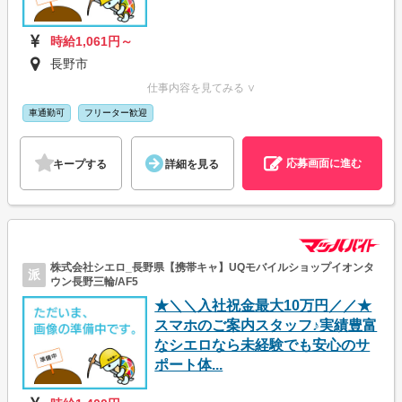
時給1,061円～
長野市
仕事内容を見てみる ∨
車通勤可
フリーター歓迎
応募画面に進む
キープする
詳細を見る
株式会社シエロ_長野県【携帯キャ】UQモバイルショップイオンタ
派
ウン長野三輪/AF5
★＼＼入社祝金最大10万円／／★
スマホのご案内スタッフ♪実績豊富
なシエロなら未経験でも安心のサ
ポート体...