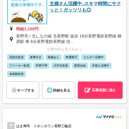
主婦さん活躍中♪スキマ時間にサク
ッと！ガッツリも◎
時給1,100円
長野市 / 北しなの線 北長野駅 徒歩 18分長野電鉄長野線 桐
原駅 車 6分長野電鉄長野線 信...
仕事内容を見てみる ∨
高校生歓迎
食事付き
制服あり
車通勤可
エルダー活躍中
フリーター歓迎
学歴不問
大学生歓迎
髪型自由
外国人活躍中
未経験歓迎
応募画面に進む
キープする
詳細を見る
ア
はま寿司 イオンタウン長野三輪店