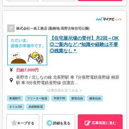
ア
株式会社一条工務店 (勤務地:長野古牧住宅公園)
【住宅展示場の受付】月2回～OK
◎ご案内など♪*知識や経験は不要
◎残業なし＊
日給7,000円
長野市 / 北しなの線 北長野駅 車 7分長野電鉄長野線 桐原
駅 車 9分長野電鉄長野線 信濃吉...
仕事内容を見てみる ∨
車通勤可
フリーター歓迎
学歴不問
髪型自由
服装自由
ネイルOK
未経験歓迎
応募画面に進む
キープする
詳細を見る