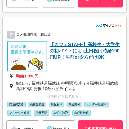
ア
コメダ珈琲店 鯖江店
【カフェSTAFF】高校生・大学生
の初バイトにも♪土日祝は時給100
円UP！午前or夕方だけOK
時給1,090円
鯖江市 / 福井鉄道福武線 神明駅 徒歩 7分福井鉄道福武線
鳥羽中駅 徒歩 10分ハピラインふ...
仕事内容を見てみる ∨
交通費支給
高校生歓迎
制服あり
車通勤可
エルダー活躍中
フリーター歓迎
学歴不問
大学生歓迎
未経験歓迎