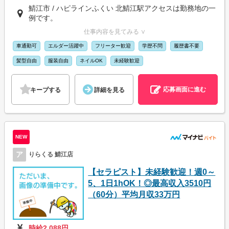
鯖江市 / ハピラインふくい 北鯖江駅アクセスは勤務地の一
例です。
仕事内容を見てみる ∨
車通勤可
エルダー活躍中
フリーター歓迎
学歴不問
履歴書不要
髪型自由
服装自由
ネイルOK
未経験歓迎
応募画面に進む
キープする
詳細を見る
NEW
ア
りらくる 鯖江店
【セラピスト】未経験歓迎！週0～
5、1日1hOK！◎最高収入3510円
（60分）平均月収33万円
時給2,088円