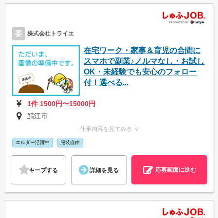
委
株式会社トライエ
在宅ワーク・家事＆育児の合間に
スマホで副業♪ノルマなし・お試し
OK・未経験でも安心のフォロー
付！選べる...
1件 1500円〜15000円
鯖江市
仕事内容を見てみる ∨
エルダー活躍中
服装自由
応募画面に進む
キープする
詳細を見る