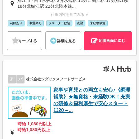
鯖江市 / 西山公園駅 9分水落駅 12分西鯖江駅 17分鯖江駅
18分北鯖江駅 22分北陸本線...
仕事内容を見てみる ∨
制服あり
車通勤可
フリーター歓迎
夜勤
未経験歓迎
応募画面に進む
キープする
詳細を見る
ア
パ
株式会社シダックスフードサービス
家事や育児との両立も安心♪《調理
補助》★無資格・未経験OK！充実
の研修＆福利厚生で安心スタート
◎20～...
時給 1,080円以上
時給1,080円以上