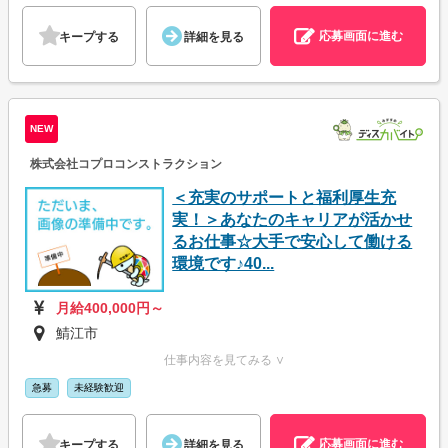
応募画面に進む
キープする
詳細を見る
NEW
株式会社コプロコンストラクション
＜充実のサポートと福利厚生充
実！＞あなたのキャリアが活かせ
るお仕事☆大手で安心して働ける
環境です♪40...
月給400,000円～
鯖江市
仕事内容を見てみる ∨
急募
未経験歓迎
応募画面に進む
キープする
詳細を見る