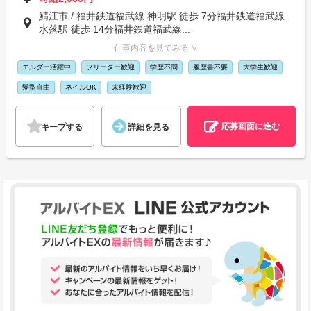
鯖江市 / 福井鉄道福武線 神明駅 徒歩 7分福井鉄道福武線
水落駅 徒歩 14分福井鉄道福武線...
仕事内容を見てみる ∨
エルダー活躍中
フリーター歓迎
学歴不問
履歴書不要
大学生歓迎
髪型自由
ネイルOK
未経験歓迎
応募画面に進む
キープする
詳細を見る