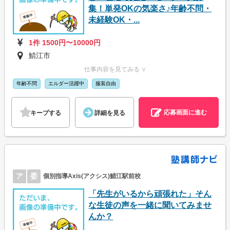
集！単発OKの気楽さ♪年齢不問・
未経験OK・...
1件 1500円〜10000円
鯖江市
仕事内容を見てみる ∨
年齢不問
エルダー活躍中
服装自由
応募画面に進む
キープする
詳細を見る
ア
委
個別指導Axis(アクシス)鯖江駅前校
「先生がいるから頑張れた」そん
な生徒の声を一緒に聞いてみませ
んか？