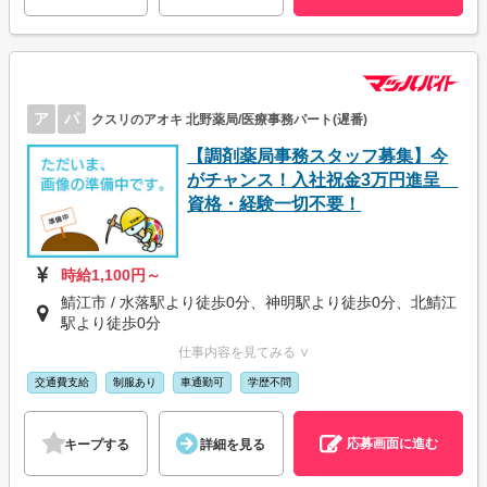
ア
パ
クスリのアオキ 北野薬局/医療事務パート(遅番)
【調剤薬局事務スタッフ募集】今
がチャンス！入社祝金3万円進呈
資格・経験一切不要！
時給1,100円～
鯖江市 / 水落駅より徒歩0分、神明駅より徒歩0分、北鯖江
駅より徒歩0分
仕事内容を見てみる ∨
交通費支給
制服あり
車通勤可
学歴不問
応募画面に進む
キープする
詳細を見る