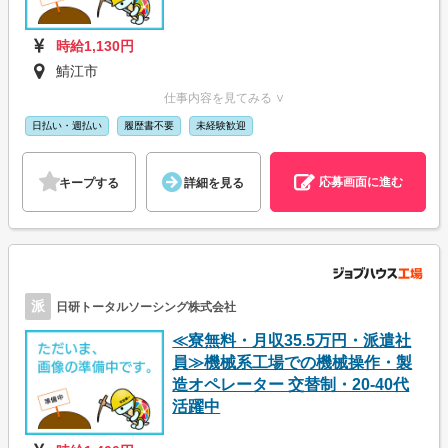
時給1,130円
鯖江市
仕事内容を見てみる ∨
日払い・週払い
履歴書不要
未経験歓迎
応募画面に進む
キープする
詳細を見る
派
日研トータルソーシング株式会社
≪寮無料・月収35.5万円・派遣社
員≫機械系工場での機械操作・製
造オペレーター 交替制・20-40代
活躍中