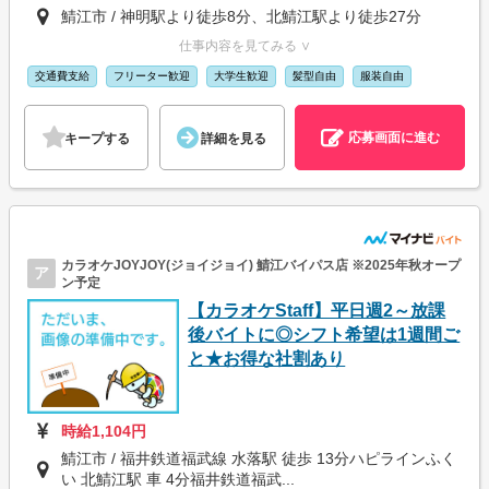
鯖江市 / 神明駅より徒歩8分、北鯖江駅より徒歩27分
仕事内容を見てみる ∨
交通費支給
フリーター歓迎
大学生歓迎
髪型自由
服装自由
応募画面に進む
キープする
詳細を見る
カラオケJOYJOY(ジョイジョイ) 鯖江バイパス店 ※2025年秋オープ
ア
ン予定
【カラオケStaff】平日週2～放課
後バイトに◎シフト希望は1週間ご
と★お得な社割あり
時給1,104円
鯖江市 / 福井鉄道福武線 水落駅 徒歩 13分ハピラインふく
い 北鯖江駅 車 4分福井鉄道福武...