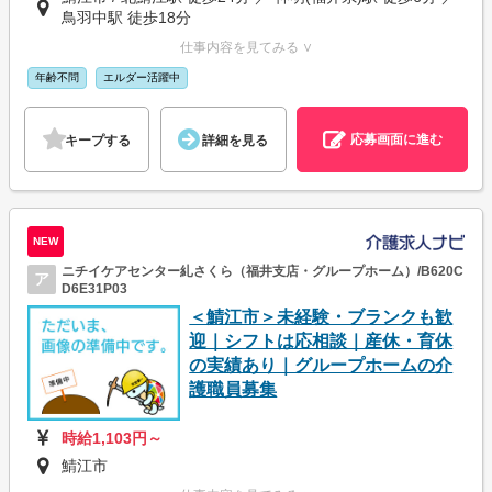
鳥羽中駅 徒歩18分
仕事内容を見てみる ∨
年齢不問
エルダー活躍中
応募画面に進む
キープする
詳細を見る
NEW
ニチイケアセンター糺さくら（福井支店・グループホーム）/B620C
ア
D6E31P03
＜鯖江市＞未経験・ブランクも歓
迎｜シフトは応相談｜産休・育休
の実績あり｜グループホームの介
護職員募集
時給1,103円～
鯖江市