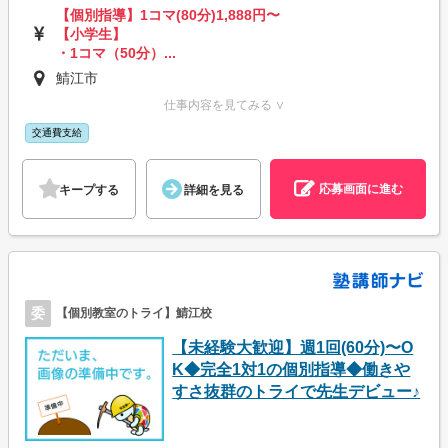
【個別指導】1コマ(80分)1,888円〜
【小学生】
・1コマ（50分）...
鯖江市
仕事内容を見てみる ∨
交通費支給
応募画面に進む
キープする
詳細を見る
委
【個別教室のトライ】鯖江校
【未経験大歓迎】週1回(60分)〜O
K◆完全1対1の個別指導◆働きや
すさ抜群のトライで先生デビュー♪