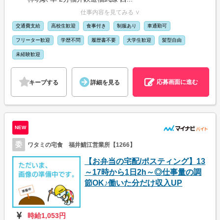
仕事内容を見てみる ∨
交通費支給
高校生歓迎
食事付き
制服あり
車通勤可
フリーター歓迎
学歴不問
履歴書不要
大学生歓迎
髪型自由
未経験歓迎
応募画面に進む
キープする
詳細を見る
NEW
委
ワタミの宅食 福井鯖江営業所【1266】
【お弁当の宅配/ポスティング】13
～17時から1日2h～◎仕事量の調
節OK♪働いた分だけ収入UP
時給1,053円