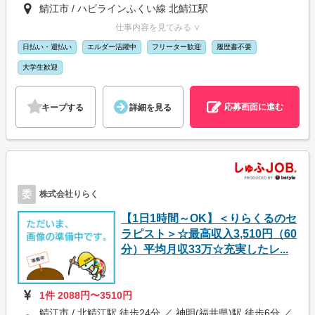
鯖江市 / ハピラインふくい線 北鯖江駅
仕事内容を見てみる ∨
日払い・週払い
エルダー活躍中
フリーター歓迎
履歴書不要
大学生歓迎
応募画面に進む
キープする
詳細を見る
委
株式会社りらく
【1日1時間～OK】＜りらくるのセ
ラピスト＞☆最高収入3,510円（60
分）平均月収33万☆充実したレ...
1件 2088円〜3510円
鯖江市 / 北鯖江駅 徒歩24分 ／ 神明(福井県)駅 徒歩6分 ／