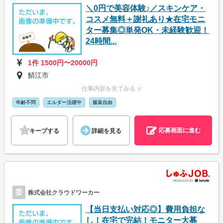
＼0円で美容体験♪／スキンケア・
コスメ無料＋謝礼あり★在宅モニ
ター募集◎単発OK・未経験歓迎！
24時間...
1件 1500円〜20000円
鯖江市
仕事内容を見てみる ∨
年齢不問
エルダー活躍中
服装自由
応募画面に進む
キープする
詳細を見る
委
株式会社クラウドワーカー
【当日支払い対応◎】費用負担な
し！在宅で完結！モニター大募