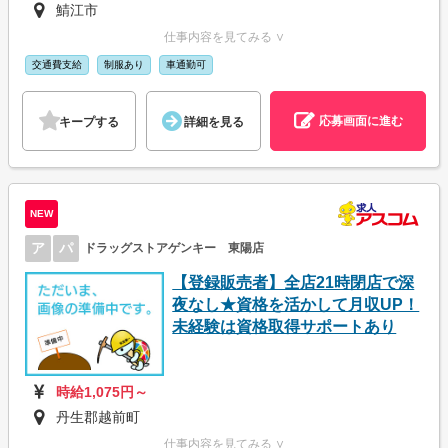
鯖江市
仕事内容を見てみる ∨
交通費支給
制服あり
車通勤可
応募画面に進む
キープする
詳細を見る
NEW
ア
パ
ドラッグストアゲンキー 東陽店
【登録販売者】全店21時閉店で深
夜なし★資格を活かして月収UP！
未経験は資格取得サポートあり
時給1,075円～
丹生郡越前町
仕事内容を見てみる ∨