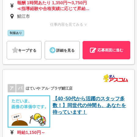
報酬 1時間あたり 1,350円〜3,750円
≪指導経験や合格実績に応じて昇給...
鯖江市
仕事内容を見てみる ∨
制服あり
応募画面に進む
キープする
詳細を見る
ア
パ
ほていや アル･プラザ鯖江店
【40･50代から活躍のスタッフ多
数！】同世代の仲間も、あなたを
待っています！
時給1,150円～