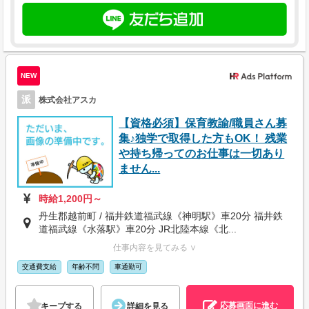
NEW
派
株式会社アスカ
【資格必須】保育教諭/職員さん募
集♪独学で取得した方もOK！ 残業
や持ち帰ってのお仕事は一切あり
ません...
時給1,200円～
丹生郡越前町 / 福井鉄道福武線《神明駅》車20分 福井鉄
道福武線《水落駅》車20分 JR北陸本線《北...
仕事内容を見てみる ∨
交通費支給
年齢不問
車通勤可
応募画面に進む
キープする
詳細を見る