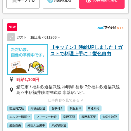
応募画面に進む
キープする
詳細を見る
NEW
ア
ガスト 鯖江店＜011906＞
【キッチン】時給UPしました！ガ
ストで料理上手に！髪色自由
時給1,100円
鯖江市 / 福井鉄道福武線 神明駅 徒歩 7分福井鉄道福武線
鳥羽中駅福井鉄道福武線 水落駅ハピ...
仕事内容を見てみる ∨
交通費支給
高校生歓迎
食事付き
制服あり
車通勤可
エルダー活躍中
フリーター歓迎
学歴不問
履歴書不要
大学生歓迎
髪型自由
外国人活躍中
未経験歓迎