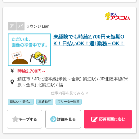
ア
パ
ラウンジ Lian
未経験でも時給2,700円★短期O
K！日払いOK！週1勤務～OK！
時給2,700円～
鯖江市 / JR北陸本線(米原～金沢) 鯖江駅 / JR北陸本線(米
原～金沢) 北鯖江駅 / 福...
仕事内容を見てみる ∨
日払い・週払い
車通勤可
フリーター歓迎
応募画面に進む
キープする
詳細を見る