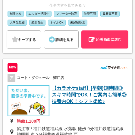
仕事内容を見てみる ∨
制服あり
エルダー活躍中
フリーター歓迎
学歴不問
履歴書不要
大学生歓迎
髪型自由
ネイルOK
未経験歓迎
応募画面に進む
キープする
詳細を見る
NEW
ア
コート・ダジュール 鯖江店
【カラオケstaff】[早朝]短時間◎
スキマ時間でOK！ご案内も簡単◎
扶養内OK！シフト柔軟♪
時給1,100円
鯖江市 / 福井鉄道福武線 水落駅 徒歩 9分福井鉄道福武線
神明駅 車 2分福井鉄道福武線 西...