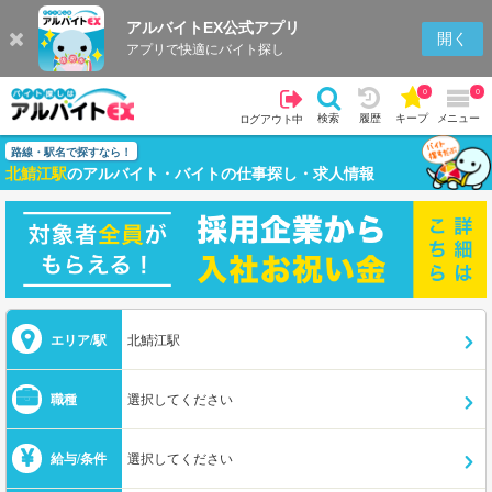
アルバイトEX公式アプリ
開く
アプリで快適にバイト探し
0
0
検索
履歴
キープ
メニュー
ログアウト中
路線・駅名で探すなら！
北鯖江駅
のアルバイト・バイトの仕事探し・求人情報
エリア/駅
北鯖江駅
職種
選択してください
給与/条件
選択してください