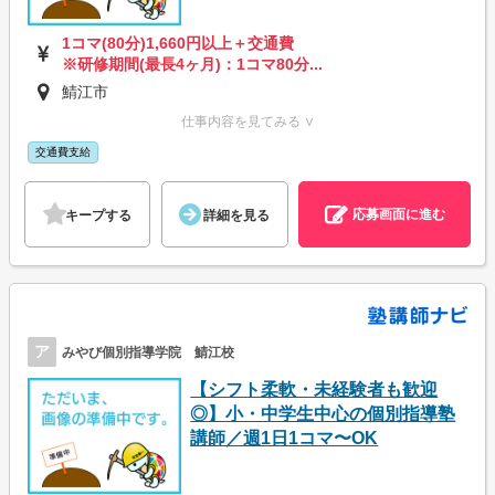
1コマ(80分)1,660円以上＋交通費
※研修期間(最長4ヶ月)：1コマ80分...
鯖江市
仕事内容を見てみる ∨
交通費支給
応募画面に進む
キープする
詳細を見る
ア
みやび個別指導学院 鯖江校
【シフト柔軟・未経験者も歓迎
◎】小・中学生中心の個別指導塾
講師／週1日1コマ〜OK