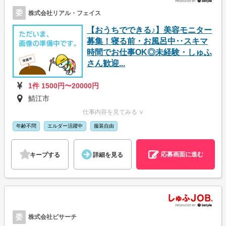
委
株式会社リアル・フェイス
【おうちでできる♪】美容モニター
募集！寝る前・お風呂中‥スキマ
時間でお仕事OK◎未経験・しゅふ
さん歓迎...
1件 1500円〜20000円
鯖江市
仕事内容を見てみる ∨
年齢不問
エルダー活躍中
服装自由
応募画面に進む
キープする
詳細を見る
委
株式会社ビサーチ