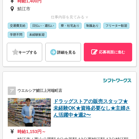
時給1,400円
鯖江市
仕事内容を見てみる ∨
交通費支給
日払い・週払い
寮・社宅あり
制服あり
フリーター歓迎
学歴不問
未経験歓迎
応募画面に進む
キープする
詳細を見る
ア
ウエルシア鯖江上河端町店
ドラッグストアの販売スタッフ★
未経験OK★資格必要なし★主婦さ
ん活躍中★週2〜
時給1,153円～