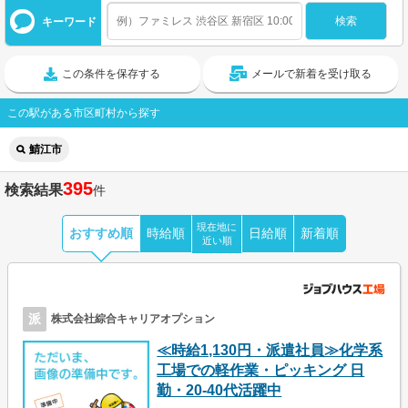
キーワード
この条件を保存する
メールで新着を受け取る
この駅がある市区町村から探す
鯖江市
395
検索結果
件
現在地に
おすすめ順
時給順
日給順
新着順
近い順
派
株式会社綜合キャリアオプション
≪時給1,130円・派遣社員≫化学系
工場での軽作業・ピッキング 日
勤・20-40代活躍中