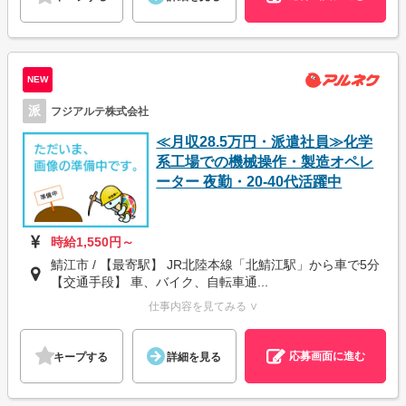
NEW
派
フジアルテ株式会社
≪月収28.5万円・派遣社員≫化学
系工場での機械操作・製造オペレ
ーター 夜勤・20-40代活躍中
時給1,550円～
鯖江市 / 【最寄駅】 JR北陸本線「北鯖江駅」から車で5分
【交通手段】 車、バイク、自転車通...
仕事内容を見てみる ∨
応募画面に進む
キープする
詳細を見る