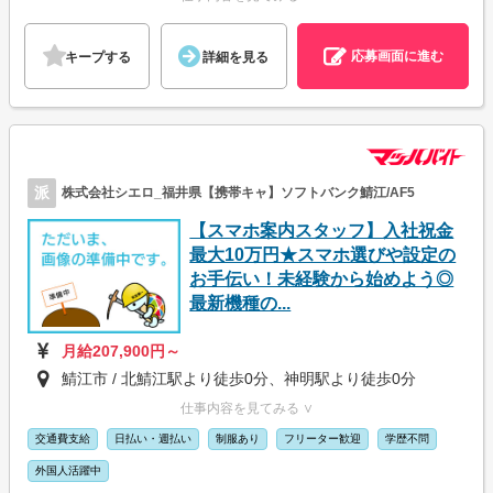
応募画面に進む
キープする
詳細を見る
派
株式会社シエロ_福井県【携帯キャ】ソフトバンク鯖江/AF5
【スマホ案内スタッフ】入社祝金
最大10万円★スマホ選びや設定の
お手伝い！未経験から始めよう◎
最新機種の...
月給207,900円～
鯖江市 / 北鯖江駅より徒歩0分、神明駅より徒歩0分
仕事内容を見てみる ∨
交通費支給
日払い・週払い
制服あり
フリーター歓迎
学歴不問
外国人活躍中