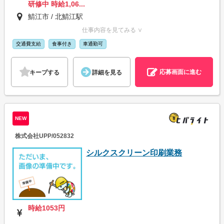
研修中 時給1,06...
鯖江市 / 北鯖江駅
仕事内容を見てみる ∨
交通費支給
食事付き
車通勤可
応募画面に進む
キープする
詳細を見る
NEW
株式会社UPP/052832
シルクスクリーン印刷業務
時給1053円