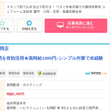
スタッフ割でお弁当は５割引き！ ワタミ外食店舗での優待特典有 ユ
ニフォーム支給有 慶弔・入院・災害・負傷見舞金有
応募画面に進む
約１分でカンタン入力♪
ープする
詳細を見る
岡店
を有効活用★高時給1400円♪シンプル作業で未経験
歓迎
髪型自由
服装自由
未経験歓迎
新聞配達・ポスティング
時給1,400円
福井県坂井市
最寄駅：ハピラインふくい 丸岡駅 車 9分えちぜん鉄道三国芦原...