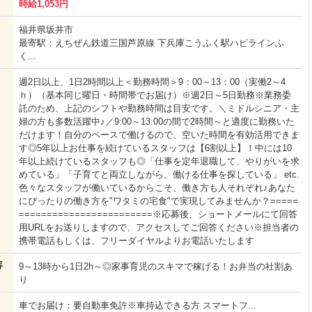
時給1,053円
福井県坂井市
最寄駅：えちぜん鉄道三国芦原線 下兵庫こうふく駅ハピラインふ
く...
週2日以上、1日2時間以上＜勤務時間＞9：00～13：00（実働2～4
ｈ）（基本同じ曜日・時間帯でお届け）※週2日～5日勤務※業務委
託のため、上記のシフトや勤務時間は目安です。＼ミドルシニア・主
婦の方も多数活躍中♪／9:00～13:00の間で2時間～と適度に勤務いた
だけます！自分のペースで働けるので、空いた時間を有効活用できま
す◎5年以上お仕事を続けているスタッフは【6割以上】！中には10
年以上続けているスタッフも◎「仕事を定年退職して、やりがいを求
めている」「子育てと両立しながら、働ける仕事を探している」 etc.
色々なスタッフが働いているからこそ、働き方も人それぞれ♪あなた
にぴったりの働き方を"ワタミの宅食"で実現してみませんか？=====
========================※応募後、ショートメールにて回答
用URLをお送りしますので、アクセスしてご回答ください※担当者の
携帯電話もしくは、フリーダイヤルよりお電話いたします
容
9～13時から1日2h～◎家事育児のスキマで稼げる！お弁当の社割あ
り
車でお届け：要自動車免許※車持込できる方 スマートフ...