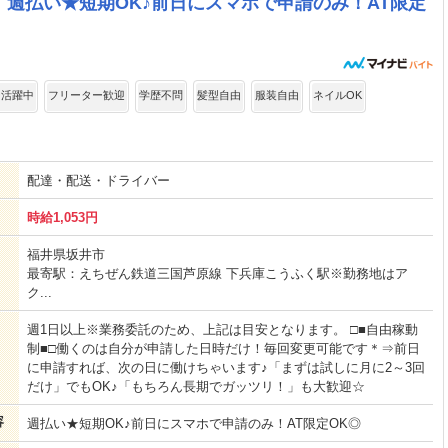
週払い★短期OK♪前日にスマホで申請のみ！AT限定
ー活躍中
フリーター歓迎
学歴不問
髪型自由
服装自由
ネイルOK
配達・配送・ドライバー
時給1,053円
福井県坂井市
最寄駅：えちぜん鉄道三国芦原線 下兵庫こうふく駅※勤務地はア
ク...
週1日以上※業務委託のため、上記は目安となります。 □■自由稼動
制■□働くのは自分が申請した日時だけ！毎回変更可能です＊⇒前日
に申請すれば、次の日に働けちゃいます♪「まずは試しに月に2～3回
だけ」でもOK♪「もちろん長期でガッツリ！」も大歓迎☆
容
週払い★短期OK♪前日にスマホで申請のみ！AT限定OK◎