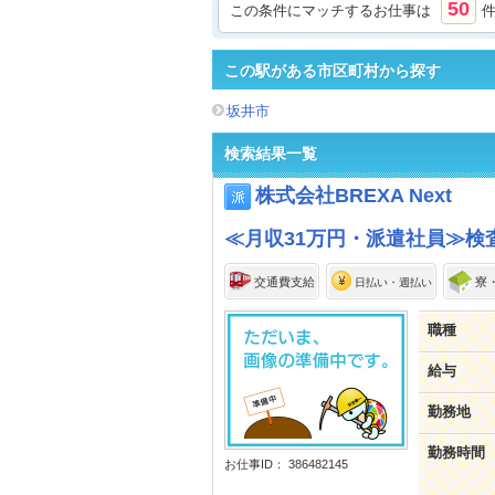
50
この条件にマッチするお仕事は
この駅がある市区町村から探す
坂井市
検索結果一覧
株式会社BREXA Next
≪月収31万円・派遣社員≫検査
交通費支給
寮
日払い・週払い
職種
給与
勤務地
勤務時間
お仕事ID： 386482145