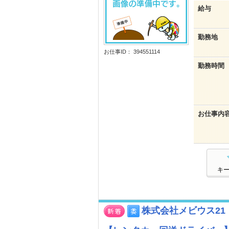
給与
勤務地
お仕事ID： 394551114
勤務時間
お仕事内
キ
株式会社メビウス2