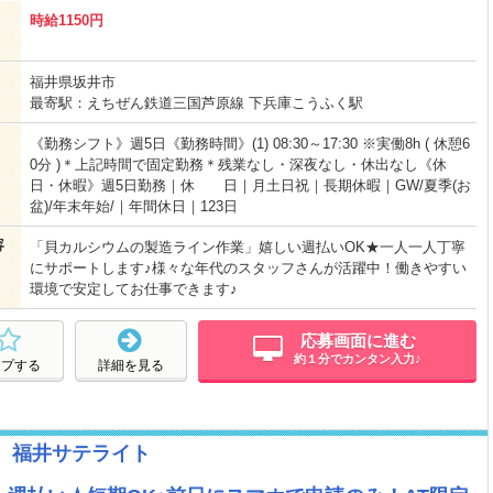
時給1150円
福井県坂井市
最寄駅：えちぜん鉄道三国芦原線 下兵庫こうふく駅
《勤務シフト》週5日《勤務時間》(1) 08:30～17:30 ※実働8h ( 休憩6
0分 )＊上記時間で固定勤務＊残業なし・深夜なし・休出なし《休
日・休暇》週5日勤務｜休 日｜月土日祝｜長期休暇｜GW/夏季(お
盆)/年末年始/｜年間休日｜123日
容
「貝カルシウムの製造ライン作業」嬉しい週払いOK★一人一人丁寧
にサポートします♪様々な年代のスタッフさんが活躍中！働きやすい
環境で安定してお仕事できます♪
応募画面に進む
約１分でカンタン入力♪
ープする
詳細を見る
1 福井サテライト