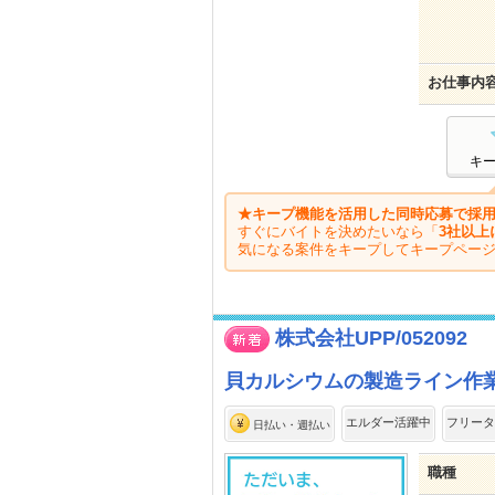
お仕事内
キ
★キープ機能を活用した同時応募で採用
すぐにバイトを決めたいなら「
3社以上
気になる案件をキープしてキープペー
株式会社UPP/052092
貝カルシウムの製造ライン作
エルダー活躍中
フリータ
日払い・週払い
職種