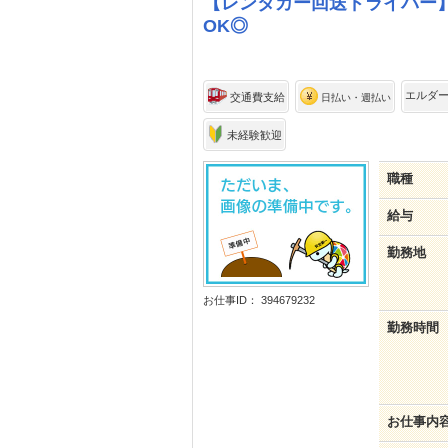
【レンタカー回送ドライバー】
OK◎
エルダ
交通費支給
日払い・週払い
未経験歓迎
職種
給与
勤務地
お仕事ID： 394679232
勤務時間
お仕事内