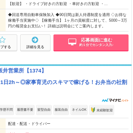
【歓迎】 ・ドライブ好きの方歓迎 ・車好きの方歓迎 ・...
◆回送専用自動車保険加入 ◆90日間は新人待遇制度を適用 ◇お得な
稼働手当実施中◇ 【稼働手当】 1ヶ⽉の貢献度に対して、5000～3万
円の報奨金お⽀払い！ 詳細は説明会にてご案内します。
応募画面に進む
約１分でカンタン入力♪
ープする
詳細を見る
井営業所【1374】
ら1日2h～◎家事育児のスキマで稼げる！お弁当の社割
学歴不問
履歴書不要
髪型自由
服装自由
ネイルOK
未経験歓迎
配達・配送・ドライバー