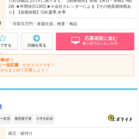
ため18歳以上の方に限ります。【勤務期間】長期【休日・休暇】4勤
2休 ★年間休日130日★※会社カレンダーによる【その他長期休暇あ
り】【長期休暇】GW,夏季,冬季
容
「月収31万円・派遣社員」検査・検品
応募画面に進む
約１分でカンタン入力♪
ープする
詳細を見る
率UP！
に一括応募
」がオススメです！
ジからまとめて応募しよう！
業
ー歓迎
履歴書不要
大学生歓迎
組立・組付け