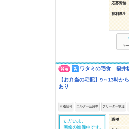
応募資格
福利厚生
キ
ワタミの宅食 福井坂
【お弁当の宅配】9～13時か
あり
車通勤可
エルダー活躍中
フリーター歓迎
職種