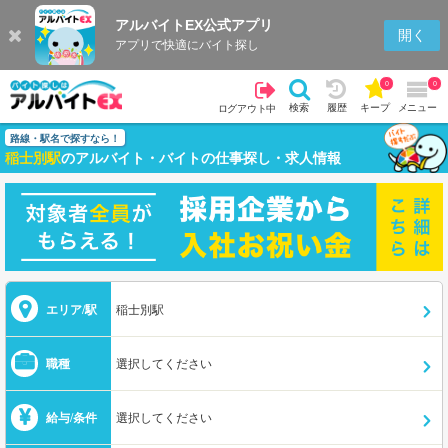
アルバイトEX公式アプリ
開く
アプリで快適にバイト探し
0
0
検索
履歴
キープ
メニュー
ログアウト中
路線・駅名で探すなら！
稲士別駅
のアルバイト・バイトの仕事探し・求人情報
エリア/駅
稲士別駅
職種
選択してください
給与/条件
選択してください