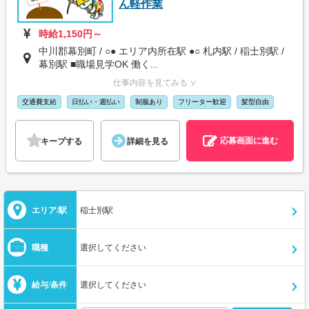
ん軽作業
時給1,150円～
中川郡幕別町 / ○● エリア内所在駅 ●○ 札内駅 / 稲士別駅 /
幕別駅 ■職場見学OK 働く...
仕事内容を見てみる ∨
交通費支給
日払い・週払い
制服あり
フリーター歓迎
髪型自由
応募画面に進む
キープする
詳細を見る
エリア/駅
稲士別駅
職種
選択してください
給与/条件
選択してください