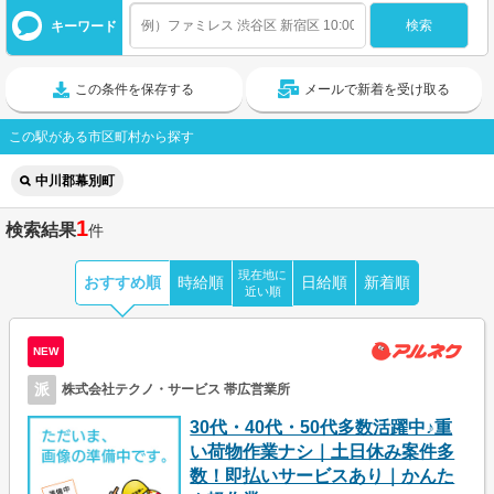
キーワード
この条件を保存する
メールで新着を受け取る
この駅がある市区町村から探す
中川郡幕別町
1
検索結果
件
現在地に
おすすめ順
時給順
日給順
新着順
近い順
NEW
派
株式会社テクノ・サービス 帯広営業所
30代・40代・50代多数活躍中♪重
い荷物作業ナシ｜土日休み案件多
数！即払いサービスあり｜かんた