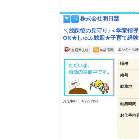
株式会社明日葉
＼放課後の見守り♪＜学童指
OK★しゅふ歓迎★子育て経
エルダー活躍
交通費支給
年齢不問
職種
給与
勤務地
お仕事ID： 377722353
勤務時間
お仕事内