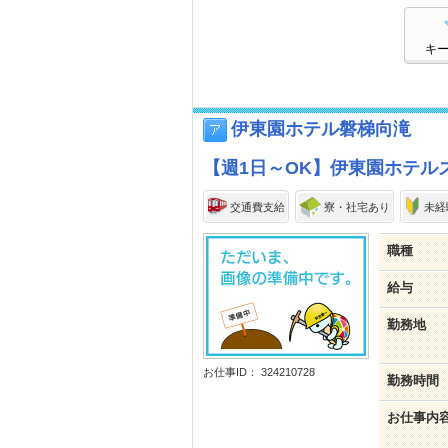
キ
伊東園ホテル磐梯向滝
【週1日～OK】伊東園ホテル
交通費支給
寮・社宅あり
未経
職種
給与
勤務地
お仕事ID： 324210728
勤務時間
お仕事内