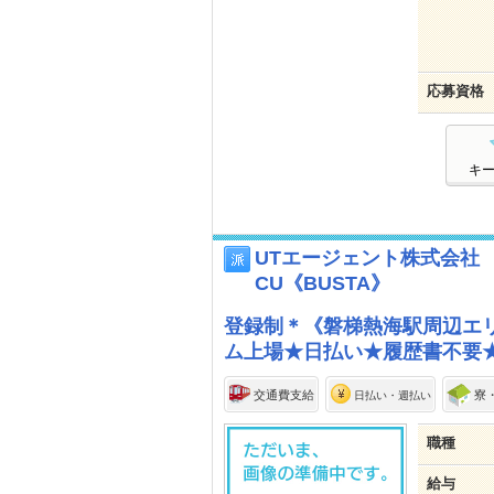
応募資格
キ
UTエージェント株式会社
CU《BUSTA》
登録制＊《磐梯熱海駅周辺エ
ム上場★日払い★履歴書不要★寮
交通費支給
寮
日払い・週払い
職種
給与