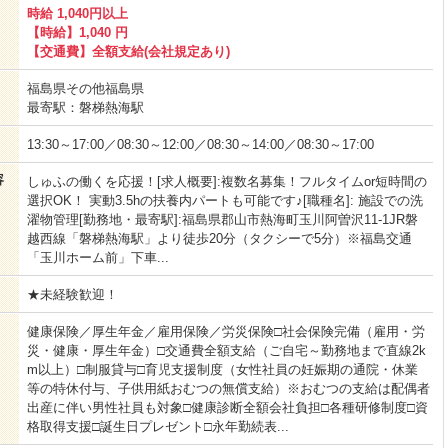
時給 1,040円以上
【時給】1,040 円
【交通費】全額支給(会社規定あり)
福島県その他福島県
最寄駅：磐梯熱海駅
13:30～17:00／08:30～12:00／08:30～14:00／08:30～17:00
容
しゅふの働くを応援！[求人概要]:複数名募集！フルタイムor短時間の
選択OK！ 実動3.5hの扶養内パートも可能です♪[職種名]: 施設での洗
濯物管理[勤務地・最寄駅]:福島県郡山市熱海町玉川阿曽沢11-1JR磐
越西線「磐梯熱海駅」より徒歩20分（タクシーで5分）※福島交通
「玉川ホーム前」下車...
★未経験歓迎！
健康保険／厚生年金／雇用保険／労災保険□社会保険完備（雇用・労
災・健康・厚生年金）□交通費全額支給（ご自宅～勤務地まで直線2k
m以上）□制服貸与□育児支援制度（女性社員の妊娠期の通院・休業
等の特休付与、子供用紙おむつの無償支給）※おむつの支給は配偶者
出産に伴い男性社員も対象□健康診断全額会社負担□各種研修制度□資
格取得支援□誕生日プレゼント□永年勤続表...