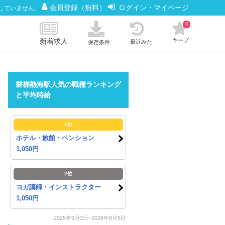
会員登録（無料）
ログイン・マイページ
していません。
0
新着求人
キープ
最近みた
保存条件
磐梯熱海駅人気の職種ランキング
と平均時給
1位
ホテル・旅館・ペンション
1,050円
2位
ヨガ講師・インストラクター
1,050円
2025年9月3日~2026年8月5日