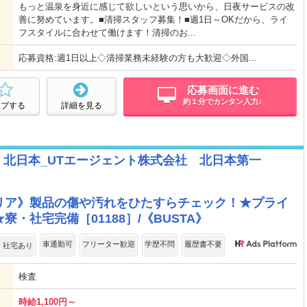
もっと温泉を身近に感じて欲しいという思いから、日夜サービスの改
善に努めています。■清掃スタッフ募集！■週1日～OKだから、ライ
フスタイルに合わせて働けます！清掃のお...
応募資格:週1日以上◇清掃業務未経験の方も大歓迎◇外国...
応募画面に進む
約１分でカンタン入力♪
ープする
詳細を見る
 北日本_UTエージェント株式会社 北日本第一
リア》製品の傷や汚れをひたすらチェック！★プライ
・社宅完備［01188］/《BUSTA》
車通勤可
フリーター歓迎
学歴不問
履歴書不要
・社宅あり
検査
時給1,100円～