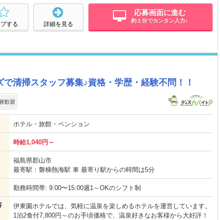
応募画面に進む
約１分でカンタン入力♪
ープする
詳細を見る
ズで清掃スタッフ募集♪資格・学歴・経験不問！！
験歓迎
ホテル・旅館・ペンション
時給1,040円～
福島県郡山市
最寄駅：磐梯熱海駅 車 最寄り駅からの時間は5分
勤務時間帯: 9:00〜15:00週1～OKのシフト制
容
伊東園ホテルでは、気軽に温泉を楽しめるホテルを運営しています。
1泊2食付7,800円～のお手頃価格で、温泉好きなお客様から大好評！