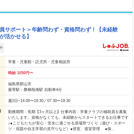
導員サポート＞年齢問わず・資格問わず！【未経験
験が活かせる】
中
学童・児童館・託児所・児童相談所
時給 1050円〜
福島県郡山市
最寄駅：磐梯熱海駅 自動車4分
週2日~14:00〜19:30／07:30〜19:30
容
勤務期間：長期【3ヶ月以上】仕事内容：学童クラブの補助員を募集
いたします。資格がなくても、未経験からスタートできるお仕事です
♪●こどもたちが安心・安全に過ごせる居場所づくり（遊び・スポー
ツ・宿題や自主学習の見守りなど）●登室、退室管理 ●保...