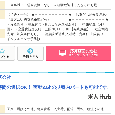
・高卒以上・必要資格：なし・未経験歓迎【こんな方にも是...
【待遇・手当】 ★＝＝＝＝＝＝＝＝＝＝★ お友だち紹介制度あり
（最大10万円支給※規定有） ★＝＝＝＝＝＝＝＝＝＝★
・昇給あり ・制服貸与（身だしなみ規定あり） ・衛生検査（月1
回） ・交通費規定支給：上限30,000円/月 【福利厚生】 ・社会保険
完備（加入条件あり） ・健康診断補助(入社時・定期)※上限あり ・
インフルエンザ予防接...
応募画面に進む
約１分でカンタン入力♪
ープする
詳細を見る
式会社
間の選択OK！ 実動3.5hの扶養内パートも可能です♪
医療・看護その他、倉庫管理・入出荷、配達・運転・物流その他