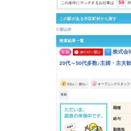
59
この条件にマッチするお仕事は
この駅がある市区町村から探す
郡山市
検索結果一覧
株式会
20代～50代多数♪主婦・主夫
オープニングスタッフ
日払い・週払い
夜勤
職種
給与
勤務地