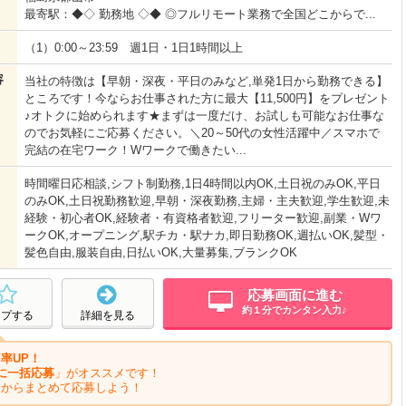
最寄駅：◆◇ 勤務地 ◇◆ ◎フルリモート業務で全国どこからで...
（1）0:00～23:59 週1日・1日1時間以上
容
当社の特徴は【早朝・深夜・平日のみなど,単発1日から勤務できる】
ところです！今ならお仕事された方に最大【11,500円】をプレゼント
♪オトクに始められます★まずは一度だけ、お試しも可能なお仕事な
のでお気軽にご応募ください。＼20～50代の女性活躍中／スマホで
完結の在宅ワーク！Wワークで働きたい...
時間曜日応相談,シフト制勤務,1日4時間以内OK,土日祝のみOK,平日
のみOK,土日祝勤務歓迎,早朝・深夜勤務,主婦・主夫歓迎,学生歓迎,未
経験・初心者OK,経験者・有資格者歓迎,フリーター歓迎,副業・Wワ
ークOK,オープニング,駅チカ・駅ナカ,即日勤務OK,週払いOK,髪型・
髪色自由,服装自由,日払いOK,大量募集,ブランクOK
応募画面に進む
約１分でカンタン入力♪
ープする
詳細を見る
率UP！
に一括応募
」がオススメです！
ジからまとめて応募しよう！