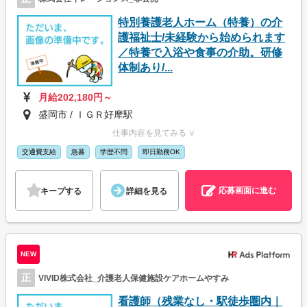
特別養護老人ホーム（特養）の介
護福祉士/未経験から始められます
／特養で入浴や食事の介助。研修
体制あり/...
月給202,180円～
盛岡市 / ＩＧＲ好摩駅
仕事内容を見てみる ∨
交通費支給
急募
学歴不問
即日勤務OK
応募画面に進む
キープする
詳細を見る
NEW
正
VIVID株式会社_介護老人保健施設ケアホームやすみ
看護師（残業なし・駅徒歩圏内｜