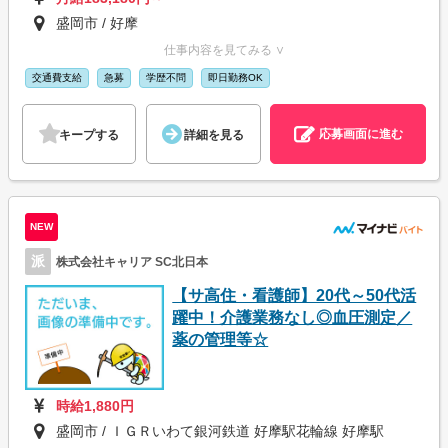
盛岡市 / 好摩
仕事内容を見てみる ∨
交通費支給
急募
学歴不問
即日勤務OK
応募画面に進む
キープする
詳細を見る
NEW
派
株式会社キャリア SC北日本
【サ高住・看護師】20代～50代活
躍中！介護業務なし◎血圧測定／
薬の管理等☆
時給1,880円
盛岡市 / ＩＧＲいわて銀河鉄道 好摩駅花輪線 好摩駅