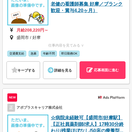
老健の看護師募集 好摩／ブランク
歓迎・賞与4.20ヶ月）
月給208,220円～
盛岡市 / 好摩
仕事内容を見てみる ∨
交通費支給
急募
年齢不問
即日勤務OK
応募画面に進む
キープする
詳細を見る
NEW
正
アポプラスキャリア株式会社
☆病院未経験可【盛岡市/好摩駅】
【正社員薬剤師/求人】17時30分終
わり/残業ほぼなし/50床の療養型...