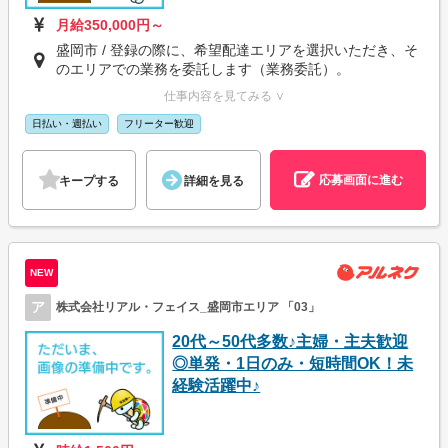
月給350,000円～
盛岡市 / 登録の際に、希望配達エリアを選択いただき、そ
のエリアでの業務を委託します（業務委託）。
仕事内容を見てみる ∨
日払い・週払い
フリーター歓迎
応募画面に進む
キープする
詳細を見る
NEW
ア
株式会社リアル・フェイス_盛岡市エリア 「03」
20代～50代多数♪主婦・主夫歓迎
◎単発・1日のみ・短時間OK！未
経験活躍中♪