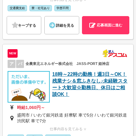
交通費支給
寮・社宅あり
学歴不問
応募画面に進む
キープする
詳細を見る
NEW
ア
パ
全農東北エネルギー株式会社 JASS-PORT 姫神店
18時～22時の勤務！週3日～OK！
残業ナシ＆窓ふきなし♪未経験スタ
ート大歓迎☆勤務日、休日はご相
談OK！
時給1,060円～
盛岡市 / いわて銀河鉄道 好摩駅 車で5分 / いわて銀河鉄道
渋民駅 車で7分
仕事内容を見てみる ∨