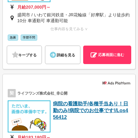
月給207,000円～
盛岡市 / いわて銀河鉄道・JR花輪線「好摩駅」より徒歩約
10分 車通勤可 車通勤可能
仕事内容を見てみる ∨
急募
学歴不問
応募画面に進む
キープする
詳細を見る
契
ライフワンズ株式会社_非公開
病院の看護助手/各種手当あり！日
勤のみ!病院でのお仕事です!/Los4
56412
月給183,180円～