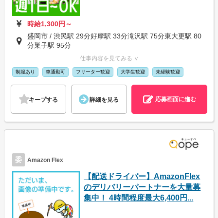
時給1,300円～
盛岡市 / 渋民駅 29分好摩駅 33分滝沢駅 75分東大更駅 80
分巣子駅 95分
仕事内容を見てみる ∨
制服あり
車通勤可
フリーター歓迎
大学生歓迎
未経験歓迎
応募画面に進む
キープする
詳細を見る
委
Amazon Flex
【配送ドライバー】AmazonFlex
のデリバリーパートナーを大量募
集中！ 4時間程度最大6,400円...