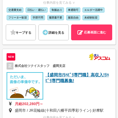
仕事内容を見てみる ∨
交通費支給
日払い・週払い
制服あり
車通勤可
エルダー活躍中
フリーター歓迎
学歴不問
履歴書不要
服装自由
未経験歓迎
応募画面に進む
キープする
詳細を見る
NEW
正
株式会社ツクイスタッフ 盛岡支店
【盛岡市/ﾘﾊﾋﾞﾘ専門職】高収入!ﾘﾊ
ﾋﾞﾘ専門職募集!
月給202,280円～
盛岡市 / JR花輪線(十和田八幡平四季彩ライン) 好摩駅
仕事内容を見てみる ∨