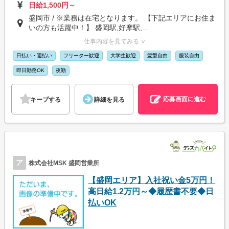
日給1,500円～
盛岡市 / ※業務は在宅となります。 【下記エリアにお住ま
いの方も活躍中！】 盛岡駅,好摩駅,...
仕事内容を見てみる ∨
日払い・週払い
フリーター歓迎
大学生歓迎
髪型自由
服装自由
即日勤務OK
夜勤
応募画面に進む
キープする
詳細を見る
ア
株式会社MSK 盛岡営業所
【盛岡エリア】入社祝い金5万円！
高日給1.2万円～◆履歴書不要◆日
払いOK