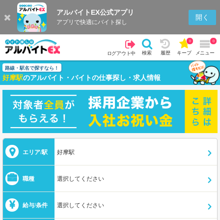
アルバイトEX公式アプリ
開く
アプリで快適にバイト探し
0
0
検索
履歴
キープ
メニュー
ログアウト中
路線・駅名で探すなら！
好摩駅
のアルバイト・バイトの仕事探し・求人情報
エリア/駅
好摩駅
職種
選択してください
給与/条件
選択してください