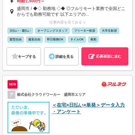
時給1,500円～
盛岡市 / ◆◇ 勤務地 ◇◆ ◎フルリモート業務で全国どこ
からでも勤務可能です 以下エリアの...
仕事内容を見てみる ∨
日払い・週払い
オープニングスタッフ
フリーター歓迎
大学生歓迎
髪型自由
服装自由
即日勤務OK
ネイルOK
夜勤
応募画面に進む
キープする
詳細を見る
NEW
ア
株式会社クラウドワーカー 盛岡市エリア
＜在宅×日払い×単発＞データ入力
・アンケート