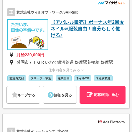
正
株式会社ウィルオブ・ワーク/SAFRmb
【アパレル販売】ボーナス年2回★
ネイル&服装自由！自分らしく働
ける♪
月給230,000円
盛岡市 / ＩＧＲいわて銀河鉄道 好摩駅花輪線 好摩駅
仕事内容を見てみる ∨
交通費支給
フリーター歓迎
服装自由
ネイルOK
未経験歓迎
応募画面に進む
キープする
詳細を見る
正
株式会社イレーションズ_非公開