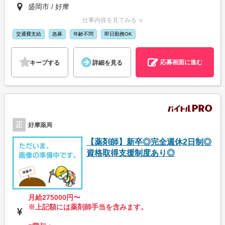
盛岡市 / 好摩
仕事内容を見てみる ∨
交通費支給
急募
年齢不問
即日勤務OK
応募画面に進む
キープする
詳細を見る
正
好摩薬局
【薬剤師】新卒◎完全週休2日制◎
資格取得支援制度あり◎
月給275000円〜
※上記額には薬剤師手当を含みます。