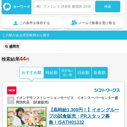
キーワード
この条件を保存する
メールで新着を受け取る
この駅がある市区町村から探す
盛岡市
44
検索結果
件
現在地に
おすすめ順
時給順
日給順
新着順
近い順
NEW
イオンデモンストレーションサービス イオンスーパーセンター盛
ア
岡渋民店 (試食販売)
【高時給1,300円！】イオングルー
プの試食販売・PRスタッフ募
集！/SATH01332