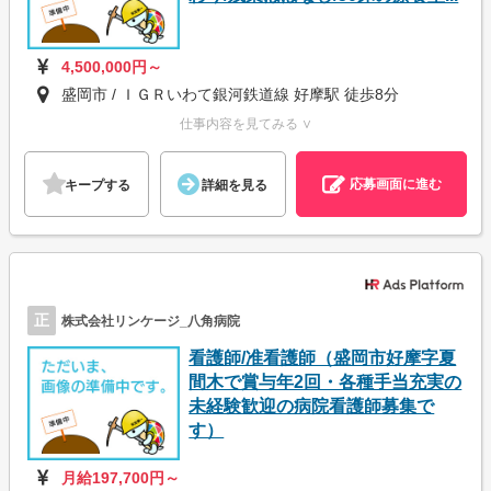
4,500,000円～
盛岡市 / ＩＧＲいわて銀河鉄道線 好摩駅 徒歩8分
仕事内容を見てみる ∨
応募画面に進む
キープする
詳細を見る
正
株式会社リンケージ_八角病院
看護師/准看護師（盛岡市好摩字夏
間木で賞与年2回・各種手当充実の
未経験歓迎の病院看護師募集で
す）
月給197,700円～