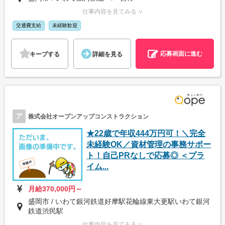
仕事内容を見てみる ∨
交通費支給
未経験歓迎
応募画面に進む
キープする
詳細を見る
ア
株式会社オープンアップコンストラクション
★22歳で年収444万円可！＼完全
未経験OK／資材管理の事務サポー
ト！自己PRなしで応募◎ ＜プラ
イム...
月給370,000円～
盛岡市 / いわて銀河鉄道好摩駅花輪線東大更駅いわて銀河
鉄道渋民駅
仕事内容を見てみる ∨