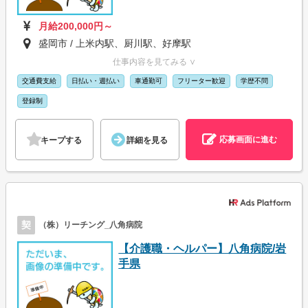
月給200,000円～
盛岡市 / 上米内駅、厨川駅、好摩駅
仕事内容を見てみる ∨
交通費支給
日払い・週払い
車通勤可
フリーター歓迎
学歴不問
登録制
応募画面に進む
キープする
詳細を見る
契
（株）リーチング_八角病院
【介護職・ヘルパー】八角病院/岩
手県