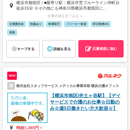
横浜市都筑区 / ■最寄り駅：横浜市営ブルーライン仲町台
徒歩15分 ※その他にも神奈川県横浜市都筑区に...
仕事内容を見てみる ∨
交通費支給
制服あり
車通勤可
フリーター歓迎
即日勤務OK
夜勤
応募画面に進む
キープする
詳細を見る
NEW
派
株式会社スタッフサービス メディカル事業本部 横浜介護オフィス
【横浜市南区/井土ヶ谷駅】【デイ
サービスで介護のお仕事☆日勤の
み☆週5日働きたい方大歓迎☆】
時給1,365円～