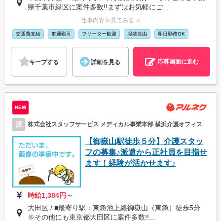
県千葉市緑区に案件多数!!まずはお気軽にご...
仕事内容を見てみる ∨
交通費支給
車通勤可
フリーター歓迎
服装自由
即日勤務OK
応募画面に進む
キープする
詳細を見る
NEW
派
株式会社スタッフサービス メディカル事業本部 横浜介護オフィス
【御嶽山駅徒歩５分】介護スタッ
フの募集♪派遣から正社員を目指せ
ます！経験が活かせます♪
時給1,384円～
大田区 / ■最寄り駅：東急池上線御嶽山（東急）徒歩5分
※その他にも東京都大田区に案件多数!!...