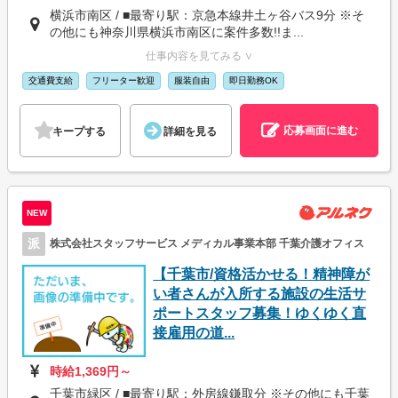
横浜市南区 / ■最寄り駅：京急本線井土ヶ谷バス9分 ※そ
の他にも神奈川県横浜市南区に案件多数!!ま...
仕事内容を見てみる ∨
交通費支給
フリーター歓迎
服装自由
即日勤務OK
応募画面に進む
キープする
詳細を見る
NEW
派
株式会社スタッフサービス メディカル事業本部 千葉介護オフィス
【千葉市/資格活かせる！精神障が
い者さんが入所する施設の生活サ
ポートスタッフ募集！ゆくゆく直
接雇用の道...
時給1,369円～
千葉市緑区 / ■最寄り駅：外房線鎌取分 ※その他にも千葉