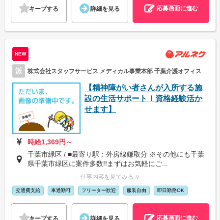
応募画面に進む
キープする
詳細を見る
NEW
派
株式会社スタッフサービス メディカル事業本部 千葉介護オフィス
【精神障がい者さんが入所する施
設の生活サポート！資格経験活か
せます】
時給1,369円～
千葉市緑区 / ■最寄り駅：外房線鎌取分 ※その他にも千葉
県千葉市緑区に案件多数!!まずはお気軽にご...
仕事内容を見てみる ∨
交通費支給
車通勤可
フリーター歓迎
服装自由
即日勤務OK
応募画面に進む
キープする
詳細を見る