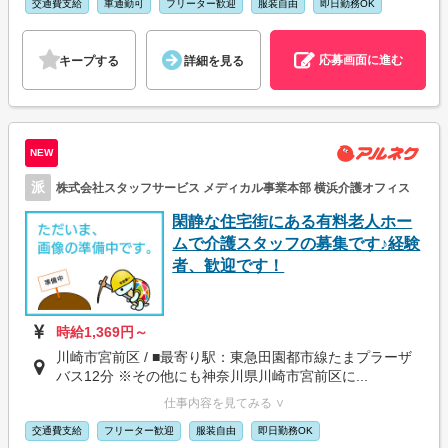
交通費支給
車通勤可
フリーター歓迎
服装自由
即日勤務OK
応募画面に進む
キープする
詳細を見る
NEW
派
株式会社スタッフサービス メディカル事業本部 横浜介護オフィス
閑静な住宅街にある有料老人ホー
ムで介護スタッフの募集です♪経験
者、歓迎です！
時給1,369円～
川崎市宮前区 / ■最寄り駅：東急田園都市線たまプラーザ
バス12分 ※その他にも神奈川県川崎市宮前区に...
仕事内容を見てみる ∨
交通費支給
フリーター歓迎
服装自由
即日勤務OK