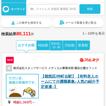
キーワード
この条件を保存する
メールで新着を受け取る
80,111
1～10件を表示
検索結果
件
現在地に
おすすめ順
時給順
日給順
新着順
近い順
NEW
派
株式会社スタッフサービス メディカル事業本部 横浜介護オフィス
【都筑区/仲町台駅】【有料老人ホ
ームにて介護職募集♪人気の紹介予
定派遣♪】
時給1,369円～