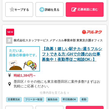
応募画面に進む
キープする
詳細を見る
NEW
派
株式会社スタッフサービス メディカル事業本部 東東京介護オフィス
【急募！嬉しい駅チカ♪週５フルシ
フトできる方♪GHで介護のお仕事
募集中！夜勤専従ご相談OK♪】
時給1,384円～
墨田区 / ※その他にも東京都墨田区に案件多数!!まずはお
気軽にご応募ください。
仕事内容を見てみる ∨
交通費支給
フリーター歓迎
服装自由
即日勤務OK
夜勤