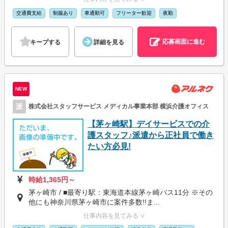
交通費支給
制服あり
車通勤可
フリーター歓迎
夜勤
応募画面に進む
キープする
詳細を見る
NEW
派
株式会社スタッフサービス メディカル事業本部 横浜介護オフィス
【茅ヶ崎駅】デイサービスでの介
護スタッフ♪派遣から正社員で働き
たい方必見!
時給1,365円～
茅ヶ崎市 / ■最寄り駅：東海道本線茅ヶ崎バス11分 ※その
他にも神奈川県茅ヶ崎市に案件多数!!ま...
仕事内容を見てみる ∨