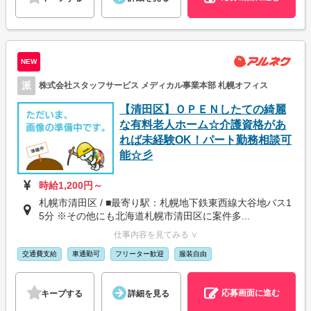
NEW
派
株式会社スタッフサービス メディカル事業本部 札幌オフィス
【清田区】ＯＰＥＮしたての綺麗
な有料老人ホーム☆介護資格があ
れば未経験OK！パート勤務相談可
能☆彡
時給1,200円～
札幌市清田区 / ■最寄り駅：札幌地下鉄東西線大谷地バス1
5分 ※その他にも北海道札幌市清田区に案件多...
仕事内容を見てみる ∨
交通費支給
車通勤可
フリーター歓迎
服装自由
応募画面に進む
キープする
詳細を見る