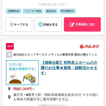
仕事内容を見てみる ∨
交通費支給
フリーター歓迎
服装自由
即日勤務OK
応募画面に進む
キープする
詳細を見る
NEW
派
株式会社スタッフサービス メディカル事業本部 横浜介護オフィス
【湘南台駅】有料老人ホームの介
護のお仕事★資格・経験活かせま
す♪
時給1,369円～
藤沢市 / ■最寄り駅：相鉄本線湘南台徒歩12分 ※その他に
も神奈川県藤沢市に案件多数!!まずは...
仕事内容を見てみる ∨