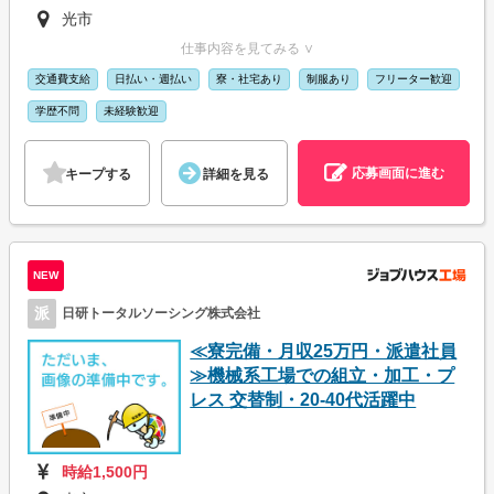
光市
仕事内容を見てみる ∨
交通費支給
日払い・週払い
寮・社宅あり
制服あり
フリーター歓迎
学歴不問
未経験歓迎
応募画面に進む
キープする
詳細を見る
NEW
派
日研トータルソーシング株式会社
≪寮完備・月収25万円・派遣社員
≫機械系工場での組立・加工・プ
レス 交替制・20-40代活躍中
時給1,500円