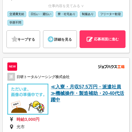
仕事内容を見てみる ∨
交通費支給
日払い・週払い
寮・社宅あり
制服あり
フリーター歓迎
学歴不問
応募画面に進む
キープする
詳細を見る
NEW
派
日研トータルソーシング株式会社
≪入寮・月収57.5万円・派遣社員
≫機械操作・製造補助・20-40代活
躍中
時給3,000円
光市