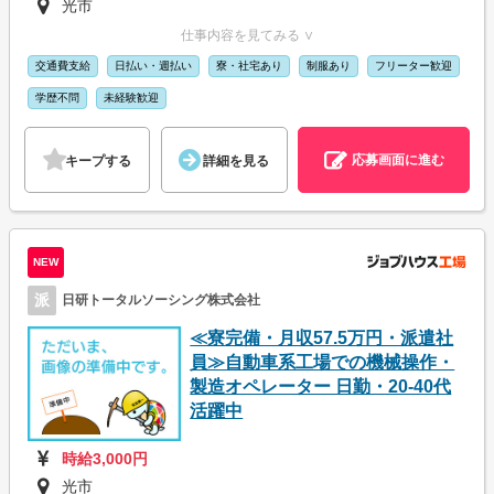
光市
仕事内容を見てみる ∨
交通費支給
日払い・週払い
寮・社宅あり
制服あり
フリーター歓迎
学歴不問
未経験歓迎
応募画面に進む
キープする
詳細を見る
NEW
派
日研トータルソーシング株式会社
≪寮完備・月収57.5万円・派遣社
員≫自動車系工場での機械操作・
製造オペレーター 日勤・20-40代
活躍中
時給3,000円
光市