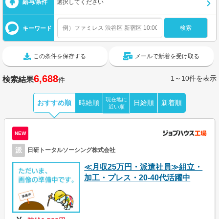
給与/条件
選択してください
キーワード
この条件を保存する
メールで新着を受け取る
6,688
1～10件を表示
検索結果
件
現在地に
おすすめ順
時給順
日給順
新着順
近い順
NEW
派
日研トータルソーシング株式会社
≪月収25万円・派遣社員≫組立・
加工・プレス・20-40代活躍中