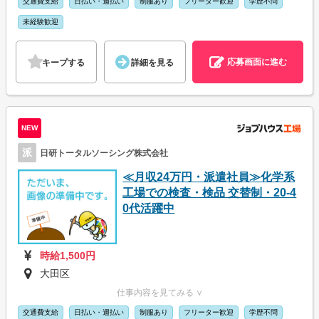
交通費支給
日払い・週払い
制服あり
フリーター歓迎
学歴不問
未経験歓迎
応募画面に進む
キープする
詳細を見る
NEW
派
日研トータルソーシング株式会社
≪月収24万円・派遣社員≫化学系
工場での検査・検品 交替制・20-4
0代活躍中
時給1,500円
大田区
仕事内容を見てみる ∨
交通費支給
日払い・週払い
制服あり
フリーター歓迎
学歴不問