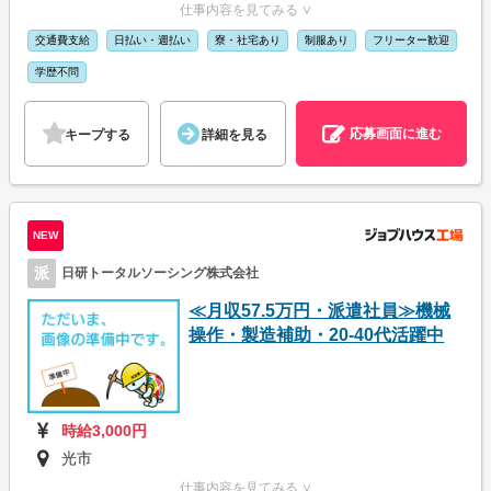
仕事内容を見てみる ∨
交通費支給
日払い・週払い
寮・社宅あり
制服あり
フリーター歓迎
学歴不問
応募画面に進む
キープする
詳細を見る
NEW
派
日研トータルソーシング株式会社
≪月収57.5万円・派遣社員≫機械
操作・製造補助・20-40代活躍中
時給3,000円
光市
仕事内容を見てみる ∨