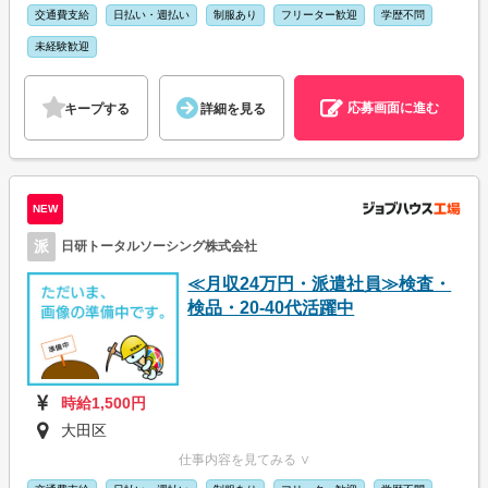
交通費支給
日払い・週払い
制服あり
フリーター歓迎
学歴不問
未経験歓迎
応募画面に進む
キープする
詳細を見る
NEW
派
日研トータルソーシング株式会社
≪月収24万円・派遣社員≫検査・
検品・20-40代活躍中
時給1,500円
大田区
仕事内容を見てみる ∨