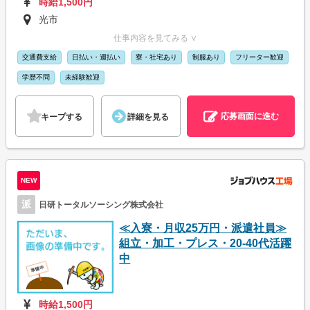
時給1,500円
光市
仕事内容を見てみる ∨
交通費支給
日払い・週払い
寮・社宅あり
制服あり
フリーター歓迎
学歴不問
未経験歓迎
応募画面に進む
キープする
詳細を見る
NEW
派
日研トータルソーシング株式会社
≪入寮・月収25万円・派遣社員≫
組立・加工・プレス・20-40代活躍
中
時給1,500円