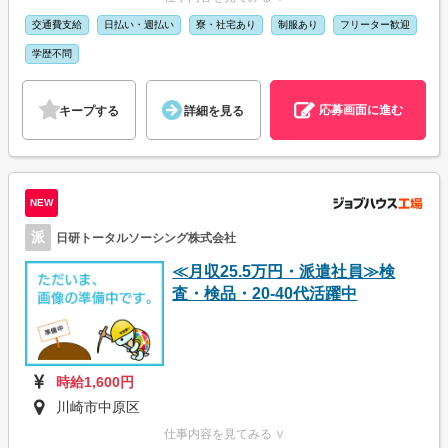
交通費支給
日払い・週払い
寮・社宅あり
制服あり
フリーター歓迎
学歴不問
応募画面に進む
キープする
詳細を見る
NEW
派
日研トータルソーシング株式会社
≪月収25.5万円・派遣社員≫検
査・検品・20-40代活躍中
時給1,600円
川崎市中原区
仕事内容を見てみる ∨