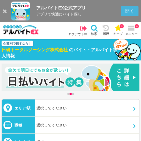
アルバイトEX公式アプリ
開く
アプリで快適にバイト探し
0
0
検索
履歴
キープ
メニュー
ログアウト中
企業別で探すなら！
日研トータルソーシング株式会社
のバイト・アルバイト求
人情報
エリア/駅
選択してください
職種
選択してください