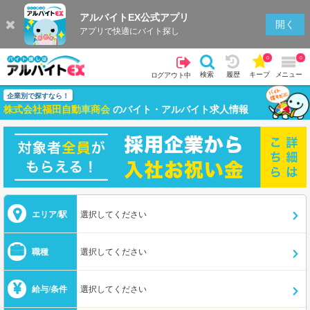
アルバイトEX公式アプリ
開く
アプリで快適にバイト探し
0
0
検索
履歴
キープ
メニュー
ログアウト中
企業別で探すなら！
株式会社福田自動車商会
のバイト・アルバイト求人情報
エリア/駅
選択してください
職種
選択してください
給与/条件
選択してください