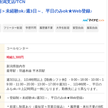
潟支店/TCN
＞未経験ok♪週3日～、平日のみok★Web登録♪
可
フリーター歓迎
学歴不問
履歴書不要
大学生歓迎
髪型自由
服装自由
コールセンター
時給1,300円
新潟県胎内市
最寄駅：羽越本線 平木田駅
週3日以上、1日4時間以上【勤務シフト例】・9:00～18:00・10:00～1
9:00・11:00～20:00・13:00～17:00※週3日～、1日4時間～、平日の
みもok♪※上記時間は一例になります。勤務先により異なります。
容
＜登録制＞未経験ok♪週3日～、平日のみok★Web登録♪
＊前渡し制度あり（最短翌々営業日振込） ＊履歴書・来社不要のWE