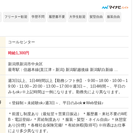
可
フリーター歓迎
学歴不問
履歴書不要
大学生歓迎
髪型自由
服装自由
コールセンター
時給1,300円
新潟県新潟市中央区
最寄駅：信越本線(直江津－新潟) 新潟駅越後線 新潟駅白新線 ...
週3日以上、1日4時間以上【勤務シフト例】・9:00～18:00・10:00～1
9:00・11:00～20:00・13:00～17:00※週3日～、1日4時間～、平日の
みもok♪※上記時間は一例になります。勤務先により異なります。
容
＜登録制＞未経験ok♪週3日～、平日のみok★Web登録♪
＊前渡し制度あり（最短翌々営業日振込） ＊履歴書・来社不要のWE
B・電話登録♪ ＊昇給制度あり ＊服装・髪型・ネイル自由♪ ＊休憩室
あり(分煙) ＊各種社会保険完備! ＊有給休暇(取得可) ※待遇はお仕事
により多少異なります。