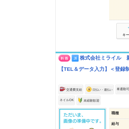
キ
株式会社ミライル 新
【TEL＆データ入力】＜登録制
車通勤
交通費支給
日払い・週払い
ネイルOK
未経験歓迎
職種
給与