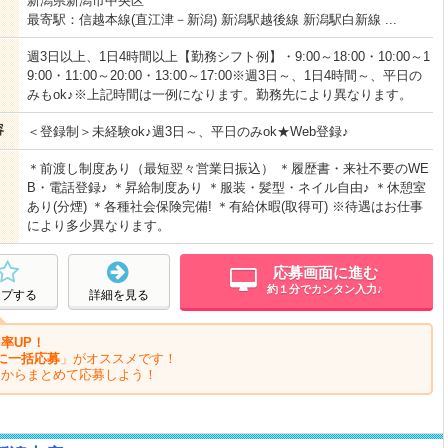
新潟県新潟市中央区
最寄駅：信越本線(直江津－新潟) 新潟駅越後線 新潟駅白新線 ...
週3日以上、1日4時間以上【勤務シフト例】・9:00～18:00・10:00～1
9:00・11:00～20:00・13:00～17:00※週3日～、1日4時間～、平日の
みもok♪※上記時間は一例になります。勤務先により異なります。
容
＜登録制＞未経験ok♪週3日～、平日のみok★Web登録♪
＊前渡し制度あり（最短翌々営業日振込） ＊履歴書・来社不要のWE
B・電話登録♪ ＊昇給制度あり ＊服装・髪型・ネイル自由♪ ＊休憩室
あり(分煙) ＊各種社会保険完備! ＊有給休暇(取得可) ※待遇はお仕事
により多少異なります。
応募画面に進む
約１分でカンタン入力♪
ープする
詳細を見る
率UP！
に一括応募
」がオススメです！
ジからまとめて応募しよう！