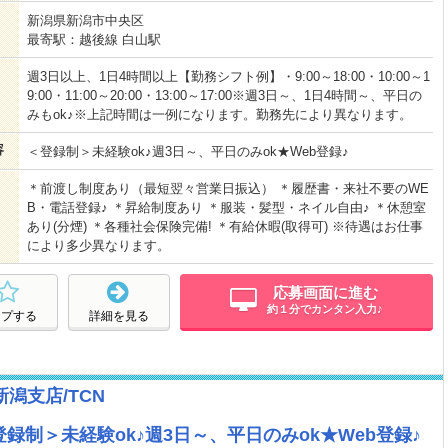
新潟県新潟市中央区
最寄駅：越後線 白山駅
週3日以上、1日4時間以上【勤務シフト例】・9:00～18:00・10:00～1
9:00・11:00～20:00・13:00～17:00※週3日～、1日4時間～、平日の
みもok♪※上記時間は一例になります。勤務先により異なります。
容
＜登録制＞未経験ok♪週3日～、平日のみok★Web登録♪
＊前渡し制度あり（最短翌々営業日振込） ＊履歴書・来社不要のWE
B・電話登録♪ ＊昇給制度あり ＊服装・髪型・ネイル自由♪ ＊休憩室
あり(分煙) ＊各種社会保険完備! ＊有給休暇(取得可) ※待遇はお仕事
により多少異なります。
応募画面に進む
約１分でカンタン入力♪
ープする
詳細を見る
潟支店/TCN
制＞未経験ok♪週3日～、平日のみok★Web登録♪