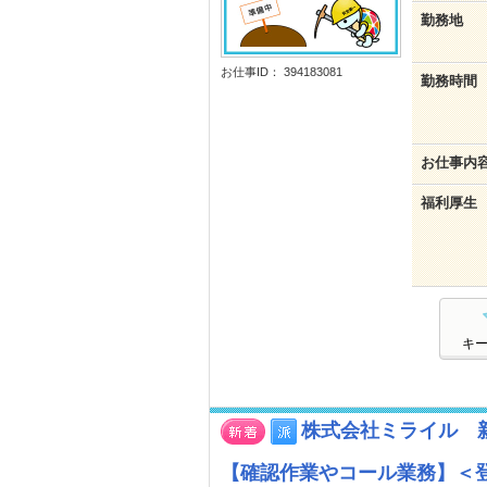
勤務地
お仕事ID： 394183081
勤務時間
お仕事内
福利厚生
キ
株式会社ミライル 新
【確認作業やコール業務】＜登録