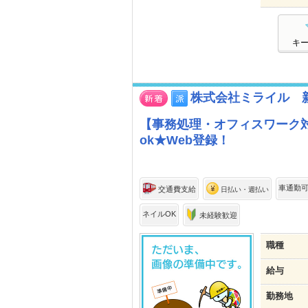
キ
株式会社ミライル 新
【事務処理・オフィスワーク対
ok★Web登録！
車通勤
交通費支給
日払い・週払い
ネイルOK
未経験歓迎
職種
給与
勤務地