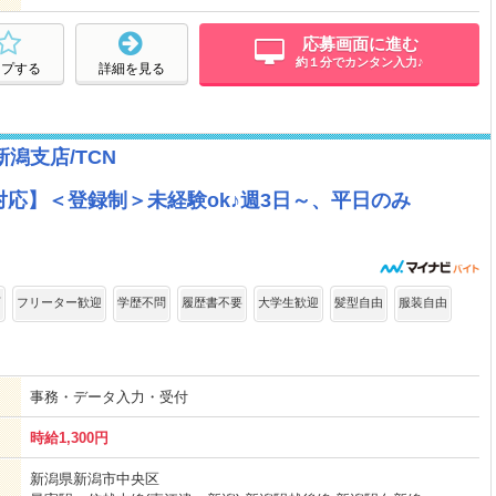
応募画面に進む
約１分でカンタン入力♪
ープする
詳細を見る
潟支店/TCN
応】＜登録制＞未経験ok♪週3日～、平日のみ
可
フリーター歓迎
学歴不問
履歴書不要
大学生歓迎
髪型自由
服装自由
事務・データ入力・受付
時給1,300円
新潟県新潟市中央区