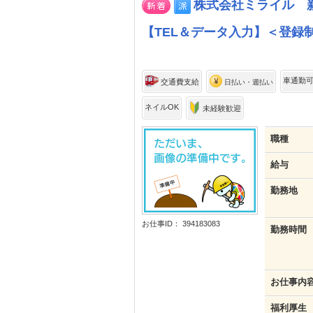
株式会社ミライル 新
【TEL＆データ入力】＜登録制
車通勤
交通費支給
日払い・週払い
ネイルOK
未経験歓迎
職種
給与
勤務地
お仕事ID： 394183083
勤務時間
お仕事内
福利厚生