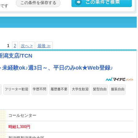
この条件を保存する
件です
1
2
次へ >
最後 ≫
潟支店/TCN
経験ok♪週3日～、平日のみok★Web登録♪
可
フリーター歓迎
学歴不問
履歴書不要
大学生歓迎
髪型自由
服装自由
コールセンター
時給1,300円