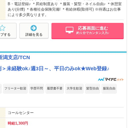
B・電話登録♪ ＊昇給制度あり ＊服装・髪型・ネイル自由♪ ＊休憩室
あり(分煙) ＊各種社会保険完備! ＊有給休暇(取得可) ※待遇はお仕事
により多少異なります。
応募画面に進む
約１分でカンタン入力♪
ープする
詳細を見る
潟支店/TCN
＞未経験ok♪週3日～、平日のみok★Web登録♪
可
フリーター歓迎
学歴不問
履歴書不要
大学生歓迎
髪型自由
服装自由
コールセンター
時給1,300円