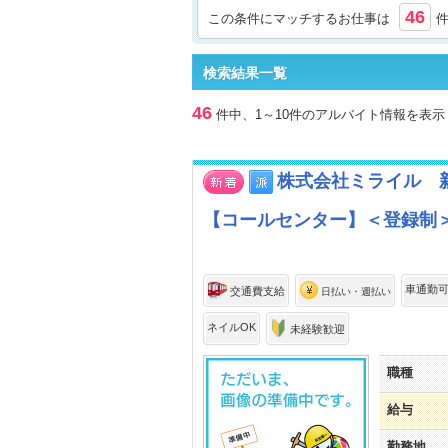
46
この条件にマッチするお仕事は
検索結果一覧
46
件中、1～10件のアルバイト情報を表示
株式会社ミライル 新
【コールセンター】＜登録制＞未
車通勤
交通費支給
日払い・週払い
ネイルOK
未経験歓迎
職種
給与
勤務地