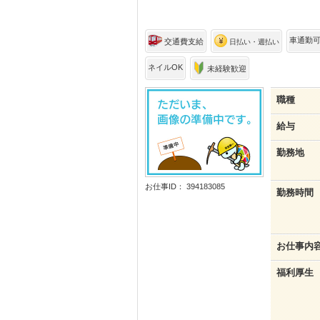
車通勤
交通費支給
日払い・週払い
ネイルOK
未経験歓迎
職種
給与
勤務地
お仕事ID： 394183085
勤務時間
お仕事内
福利厚生