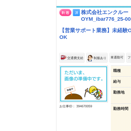
株式会社エンクルー 
OYM_ibar776_25-00
【営業サポート業務】未経験O
OK
車通勤可
フ
交通費支給
制服あり
職種
給与
勤務地
お仕事ID： 394670059
勤務時間