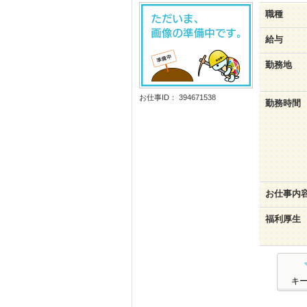
職種
給与
勤務地
お仕事ID： 394671538
勤務時間
お仕事内
福利厚生
キ