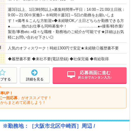
週3日以上、1日3時間以上«募集時間帯»平日：14:00～21:00/土日祝：
9:00～21:00※実働3～８時間※週3日～5日の勤務をお願いしま
す！«備考＆こんな方歓迎»◆未経験OK／土日どちらか勤務できる方
●………他のお仕事も同時募集中！ ……………●«接客/軽作業/
製造/事務etc.»様々な職種・勤務地のご紹介が可能です★詳細はお気
軽にお問い合わせ下さい◎
容
人気のオフィスワーク！時給1300円で安定★未経験◎履歴書不要
◆履歴書不要 ◆来社不要(電話登録) ◆社保完備 ◆有給取得
応募画面に進む
約１分でカンタン入力♪
ープする
詳細を見る
率UP！
に一括応募
」がオススメです！
ジからまとめて応募しよう！
 ※勤務地：［大阪市北区中崎西］周辺 /