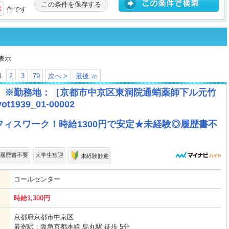
この条件を保存する
3
件です
表示
1
2
3
79
次へ >
最後 ≫
 ※勤務地：［京都市中京区東洞院通蛸薬師下ル元竹
t1939_01-00002
ィスワーク！時給1300円で安定★未経験◎履歴書不
履歴書不要
大学生歓迎
未経験歓迎
コールセンター
時給1,300円
京都府京都市中京区
最寄駅：阪急京都本線 烏丸駅 徒歩 5分