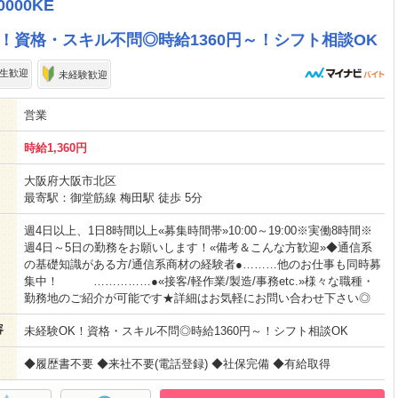
0000KE
！資格・スキル不問◎時給1360円～！シフト相談OK
生歓迎
未経験歓迎
営業
時給1,360円
大阪府大阪市北区
最寄駅：御堂筋線 梅田駅 徒歩 5分
週4日以上、1日8時間以上«募集時間帯»10:00～19:00※実働8時間※
週4日～5日の勤務をお願いします！«備考＆こんな方歓迎»◆通信系
の基礎知識がある方/通信系商材の経験者●………他のお仕事も同時募
集中！ ……………●«接客/軽作業/製造/事務etc.»様々な職種・
勤務地のご紹介が可能です★詳細はお気軽にお問い合わせ下さい◎
容
未経験OK！資格・スキル不問◎時給1360円～！シフト相談OK
◆履歴書不要 ◆来社不要(電話登録) ◆社保完備 ◆有給取得