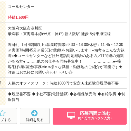
コールセンター
時給1,600円
大阪府大阪市淀川区
最寄駅：東海道本線(米原－神戸) 新大阪駅 徒歩 5分東海道線...
週5日、1日7時間以上«募集時間帯»9:30～18:00/休憩：11:45～12:30
※実働7時間45分※週5日の勤務をお願いします！«備考＆こんな方歓
迎»◆コールセンターなど社外電話対応経験のある方／IT関連の知識
がある方●………他のお仕事も同時募集中！ ……………●«接
客/軽作業/製造/事務etc.»様々な職種・勤務地のご紹介が可能です★
詳細はお気軽にお問い合わせ下さい◎
容
人気のオフィスワーク！時給1600円で安定★未経験◎履歴書不要
◆履歴書不要 ◆来社不要(電話登録) ◆各種保険完備 ◆有給取得 ◆制
服貸与
応募画面に進む
約１分でカンタン入力♪
ープする
詳細を見る