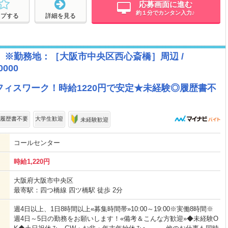
応募画面に進む
約１分でカンタン入力♪
ープする
詳細を見る
 ※勤務地：［大阪市中央区西心斎橋］周辺 /
0000
ィスワーク！時給1220円で安定★未経験◎履歴書不
履歴書不要
大学生歓迎
未経験歓迎
コールセンター
時給1,220円
大阪府大阪市中央区
最寄駅：四つ橋線 四ツ橋駅 徒歩 2分
週4日以上、1日8時間以上«募集時間帯»10:00～19:00※実働8時間※
週4日～5日の勤務をお願いします！«備考＆こんな方歓迎»◆未経験O