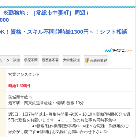
※勤務地：［常総市中妻町］周辺 /
000
K！資格・スキル不問◎時給1300円～！シフト相談
リーター歓迎
学歴不問
履歴書不要
大学生歓迎
未経験歓迎
営業アシスタント
時給1,300円
茨城県常総市
最寄駅：関東鉄道常総線 中妻駅 徒歩 10分
週5日、1日7時間以上«募集時間帯»9:30～18:10※実働7時間40分※週
5日の勤務をお願いします！●………他のお仕事も同時募集中！
……………●«接客/軽作業/製造/事務etc.»様々な職種・勤務地のご
紹介が可能です★詳細はお気軽にお問い合わせ下さい◎