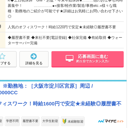
K◆土日祝休み GW・お盆・年末年始休み●………他のお仕事も同時
募集中！ ……………●«接客/軽作業/製造/事務etc.»様々な職
種・勤務地のご紹介が可能です★詳細はお気軽にお問い合わせ下さい
◎
容
人気のオフィスワーク！時給1220円で安定★未経験◎履歴書不要
◆履歴書不要 ◆来社不要(電話登録) ◆社保完備 ◆有給取得 ◆ウォー
ターサーバー完備
応募画面に進む
約１分でカンタン入力♪
ープする
詳細を見る
 ※勤務地：［大阪市淀川区宮原］周辺 /
0000CC
ィスワーク！時給1600円で安定★未経験◎履歴書不
迎
学歴不問
履歴書不要
大学生歓迎
未経験歓迎