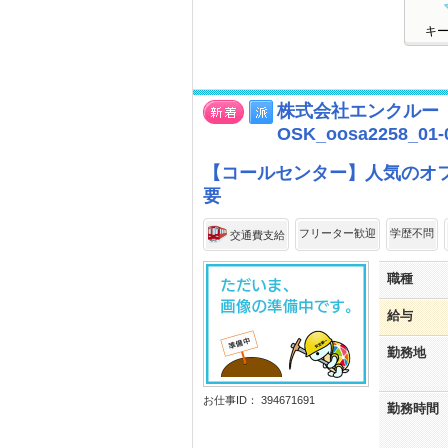
キ
株式会社エンクルー
OSK_oosa2258_01-
【コールセンター】人気のオフ
要
フリーター歓迎
学歴不問
交通費支給
職種
給与
勤務地
お仕事ID： 394671691
勤務時間