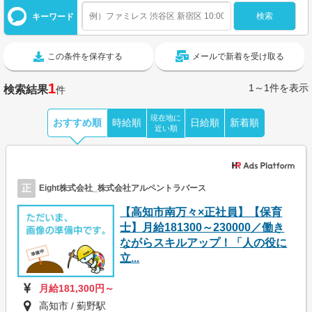
キーワード
この条件を保存する
メールで新着を受け取る
1
1～1件を表示
検索結果
件
現在地に
おすすめ順
時給順
日給順
新着順
近い順
正
Eight株式会社_株式会社アルペントラバース
【高知市南万々×正社員】【保育
士】月給181300～230000／働き
ながらスキルアップ！「人の役に
立...
月給181,300円～
高知市 / 薊野駅