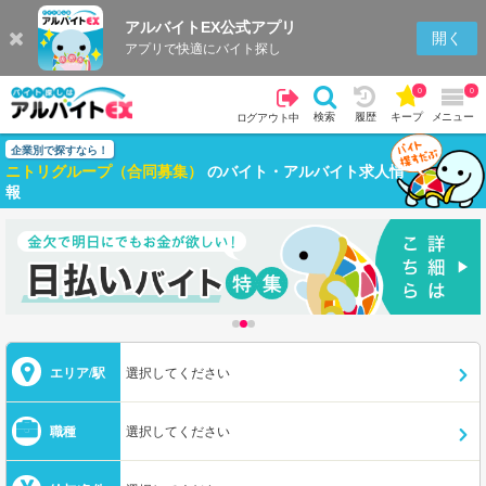
アルバイトEX公式アプリ
開く
アプリで快適にバイト探し
0
0
検索
履歴
キープ
メニュー
ログアウト中
企業別で探すなら！
ニトリグループ（合同募集）
のバイト・アルバイト求人情
報
エリア/駅
選択してください
職種
選択してください