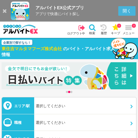
アルバイトEX公式アプリ
開く
アプリで快適にバイト探し
0
0
検索
履歴
キープ
メニュー
ログアウト中
企業別で探すなら！
東住吉マルタマフーズ株式会社
のバイト・アルバイト求人
情報
エリア/駅
選択してください
職種
選択してください