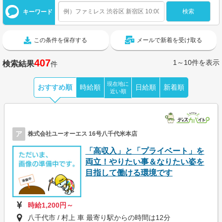
キーワード
この条件を保存する
メールで新着を受け取る
407
1～10件を表示
検索結果
件
現在地に
おすすめ順
時給順
日給順
新着順
近い順
ア
株式会社ユーオーエス 16号八千代米本店
「高収入」と「プライベート」を
両立！やりたい事＆なりたい姿を
目指して働ける環境です
時給1,200円～
八千代市 / 村上 車 最寄り駅からの時間は12分