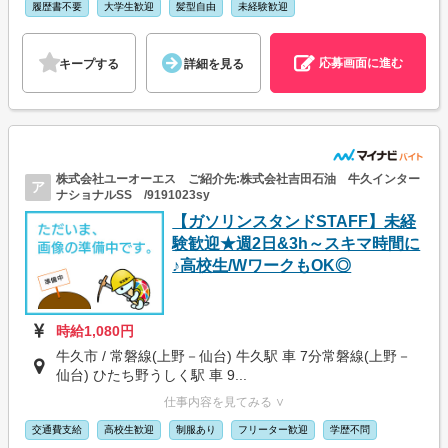
履歴書不要
大学生歓迎
髪型自由
未経験歓迎
応募画面に進む
キープする
詳細を見る
株式会社ユーオーエス ご紹介先:株式会社吉田石油 牛久インター
ア
ナショナルSS /9191023sy
【ガソリンスタンドSTAFF】未経
験歓迎★週2日&3h～スキマ時間に
♪高校生/WワークもOK◎
時給1,080円
牛久市 / 常磐線(上野－仙台) 牛久駅 車 7分常磐線(上野－
仙台) ひたち野うしく駅 車 9...
仕事内容を見てみる ∨
交通費支給
高校生歓迎
制服あり
フリーター歓迎
学歴不問