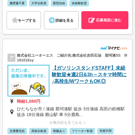
履歴書不要
大学生歓迎
髪型自由
未経験歓迎
応募画面に進む
キープする
詳細を見る
株式会社ユーオーエス ご紹介先:株式会社吉田石油 那珂湊SS /9
ア
191016sy
【ガソリンスタンドSTAFF】未経
験歓迎★週2日&3h～スキマ時間に
♪高校生/WワークもOK◎
時給1,080円
ひたちなか市 / 湊線 那珂湊駅 徒歩 3分湊線 高田の鉄橋駅
徒歩 18分湊線 殿山駅 車 5分鹿島...
仕事内容を見てみる ∨
交通費支給
高校生歓迎
制服あり
フリーター歓迎
学歴不問