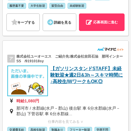
履歴書不要
大学生歓迎
髪型自由
未経験歓迎
応募画面に進む
キープする
詳細を見る
株式会社ユーオーエス ご紹介先:株式会社吉田石油 那珂インター
ア
SS /9191018sy
【ガソリンスタンドSTAFF】未経
験歓迎★週2日&3h～スキマ時間に
♪高校生/WワークもOK◎
時給1,080円
那珂市 / 水郡線(水戸－郡山) 後台駅 車 6分水郡線(水戸－
郡山) 下菅谷駅 車 6分水郡線...
仕事内容を見てみる ∨
交通費支給
高校生歓迎
制服あり
フリーター歓迎
学歴不問