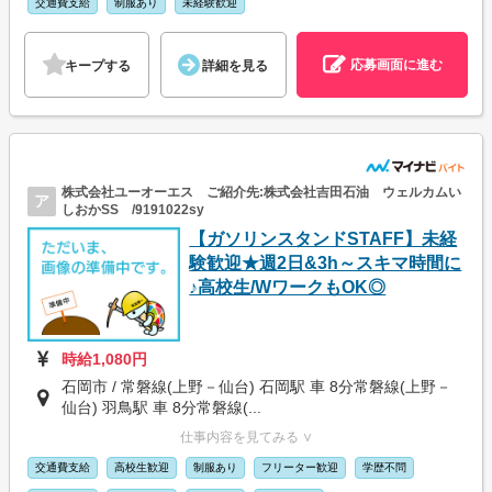
交通費支給
制服あり
未経験歓迎
応募画面に進む
キープする
詳細を見る
株式会社ユーオーエス ご紹介先:株式会社吉田石油 ウェルカムい
ア
しおかSS /9191022sy
【ガソリンスタンドSTAFF】未経
験歓迎★週2日&3h～スキマ時間に
♪高校生/WワークもOK◎
時給1,080円
石岡市 / 常磐線(上野－仙台) 石岡駅 車 8分常磐線(上野－
仙台) 羽鳥駅 車 8分常磐線(...
仕事内容を見てみる ∨
交通費支給
高校生歓迎
制服あり
フリーター歓迎
学歴不問