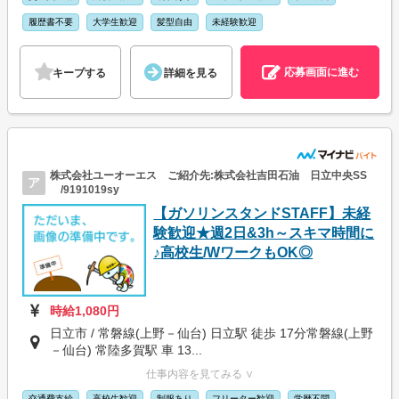
履歴書不要
大学生歓迎
髪型自由
未経験歓迎
応募画面に進む
キープする
詳細を見る
株式会社ユーオーエス ご紹介先:株式会社吉田石油 日立中央SS
ア
/9191019sy
【ガソリンスタンドSTAFF】未経
験歓迎★週2日&3h～スキマ時間に
♪高校生/WワークもOK◎
時給1,080円
日立市 / 常磐線(上野－仙台) 日立駅 徒歩 17分常磐線(上野
－仙台) 常陸多賀駅 車 13...
仕事内容を見てみる ∨
交通費支給
高校生歓迎
制服あり
フリーター歓迎
学歴不問