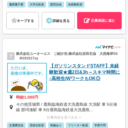
履歴書不要
大学生歓迎
髪型自由
未経験歓迎
応募画面に進む
キープする
詳細を見る
株式会社ユーオーエス ご紹介先:株式会社吉田石油 大洗海岸SS
ア
/9191017sy
【ガソリンスタンドSTAFF】未経
験歓迎★週2日&3h～スキマ時間に
♪高校生/WワークもOK◎
時給1,080円
その他茨城県 / 鹿島臨海鉄道大洗鹿島線 大洗駅 車 5分湊
線 那珂湊駅 車 8分鹿島臨海鉄道大洗鹿島...
仕事内容を見てみる ∨
交通費支給
高校生歓迎
制服あり
フリーター歓迎
学歴不問