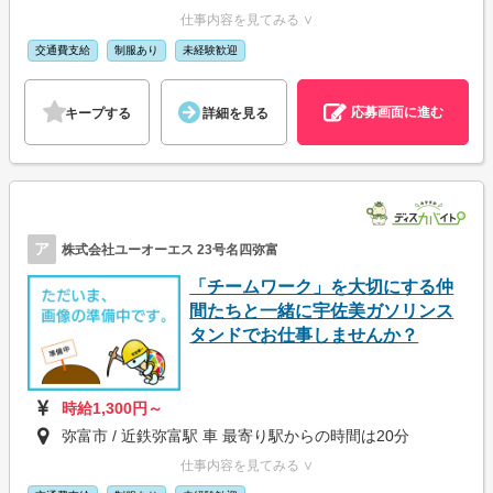
仕事内容を見てみる ∨
交通費支給
制服あり
未経験歓迎
応募画面に進む
キープする
詳細を見る
ア
株式会社ユーオーエス 23号名四弥富
「チームワーク」を大切にする仲
間たちと一緒に宇佐美ガソリンス
タンドでお仕事しませんか？
時給1,300円～
弥富市 / 近鉄弥富駅 車 最寄り駅からの時間は20分
仕事内容を見てみる ∨