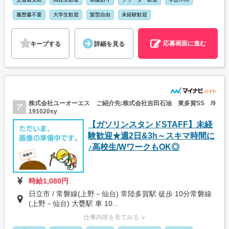
履歴書不要
大学生歓迎
髪型自由
未経験歓迎
応募画面に進む
キープする
詳細を見る
株式会社ユーオーエス ご紹介先:株式会社吉田石油 東多賀SS /9
ア
191020sy
【ガソリンスタンドSTAFF】未経
験歓迎★週2日&3h～スキマ時間に
♪高校生/WワークもOK◎
時給1,080円
日立市 / 常磐線(上野－仙台) 常陸多賀駅 徒歩 10分常磐線
(上野－仙台) 大甕駅 車 10...
仕事内容を見てみる ∨