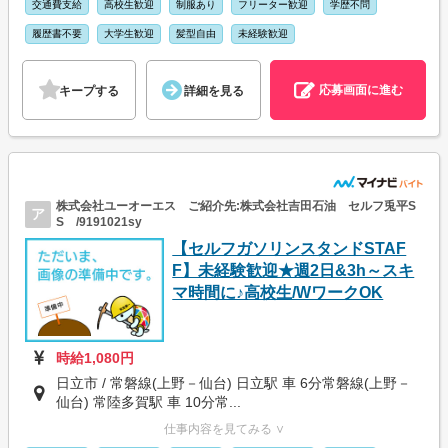
交通費支給
高校生歓迎
制服あり
フリーター歓迎
学歴不問
履歴書不要
大学生歓迎
髪型自由
未経験歓迎
応募画面に進む
キープする
詳細を見る
株式会社ユーオーエス ご紹介先:株式会社吉田石油 セルフ兎平S
ア
S /9191021sy
【セルフガソリンスタンドSTAF
F】未経験歓迎★週2日&3h～スキ
マ時間に♪高校生/WワークOK
時給1,080円
日立市 / 常磐線(上野－仙台) 日立駅 車 6分常磐線(上野－
仙台) 常陸多賀駅 車 10分常...
仕事内容を見てみる ∨