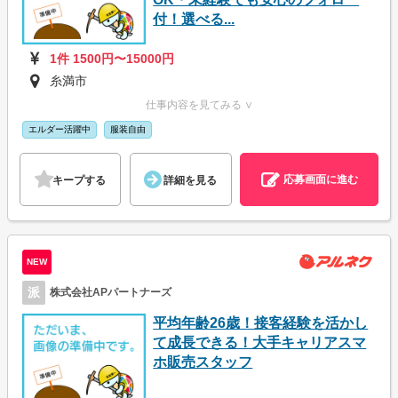
付！選べる...
1件 1500円〜15000円
糸満市
仕事内容を見てみる ∨
エルダー活躍中
服装自由
応募画面に進む
キープする
詳細を見る
NEW
派
株式会社APパートナーズ
平均年齢26歳！接客経験を活かし
て成長できる！大手キャリアスマ
ホ販売スタッフ