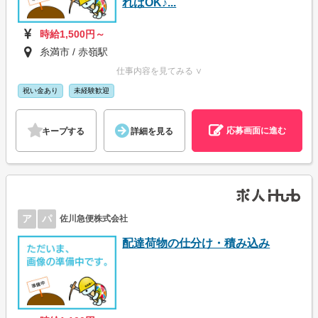
ればOK♪...
時給1,500円～
糸満市 / 赤嶺駅
仕事内容を見てみる ∨
祝い金あり
未経験歓迎
応募画面に進む
キープする
詳細を見る
ア
パ
佐川急便株式会社
配達荷物の仕分け・積み込み