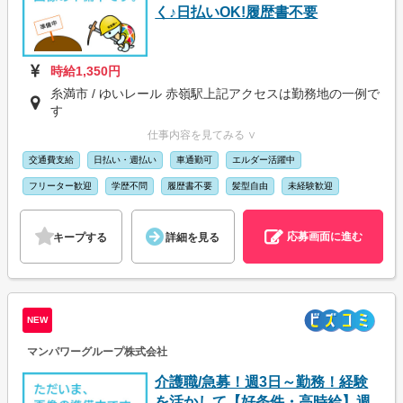
く♪日払いOK!履歴書不要
時給1,350円
糸満市 / ゆいレール 赤嶺駅上記アクセスは勤務地の一例で
す
仕事内容を見てみる ∨
交通費支給
日払い・週払い
車通勤可
エルダー活躍中
フリーター歓迎
学歴不問
履歴書不要
髪型自由
未経験歓迎
応募画面に進む
キープする
詳細を見る
NEW
マンパワーグループ株式会社
介護職/急募！週3日～勤務！経験
を活かして【好条件・高時給】週