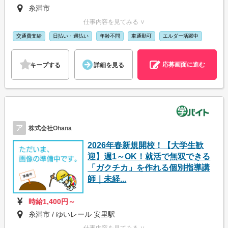
糸満市
仕事内容を見てみる ∨
交通費支給
日払い・週払い
年齢不問
車通勤可
エルダー活躍中
応募画面に進む
キープする
詳細を見る
ア
株式会社Ohana
2026年春新規開校！【大学生歓
迎】週1～OK！就活で無双できる
「ガクチカ」を作れる個別指導講
師｜未経...
時給1,400円～
糸満市 / ゆいレール 安里駅
仕事内容を見てみる ∨