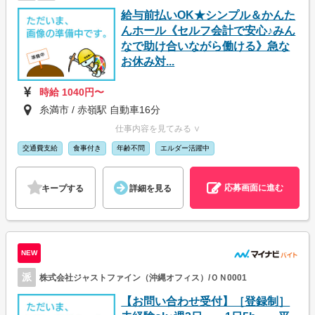
給与前払いOK★シンプル＆かんた
んホール《セルフ会計で安心♪みん
なで助け合いながら働ける》急な
お休み対...
時給 1040円〜
糸満市 / 赤嶺駅 自動車16分
仕事内容を見てみる ∨
交通費支給
食事付き
年齢不問
エルダー活躍中
応募画面に進む
キープする
詳細を見る
NEW
派
株式会社ジャストファイン（沖縄オフィス）/ＯＮ0001
【お問い合わせ受付】［登録制］