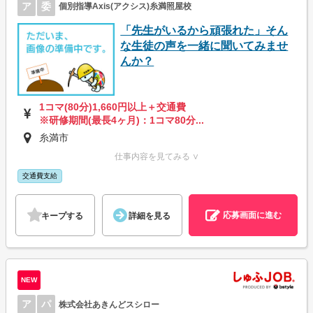
ア
委
個別指導Axis(アクシス)糸満照屋校
「先生がいるから頑張れた」そん
な生徒の声を一緒に聞いてみませ
んか？
1コマ(80分)1,660円以上＋交通費
※研修期間(最長4ヶ月)：1コマ80分...
糸満市
仕事内容を見てみる ∨
交通費支給
応募画面に進む
キープする
詳細を見る
NEW
ア
パ
株式会社あきんどスシロー