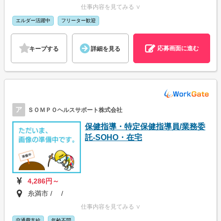
仕事内容を見てみる ∨
エルダー活躍中
フリーター歓迎
応募画面に進む
キープする
詳細を見る
ア
ＳＯＭＰＯヘルスサポート株式会社
保健指導・特定保健指導員/業務委
託-SOHO・在宅
4,286円～
糸満市 / /
仕事内容を見てみる ∨
交通費支給
年齢不問