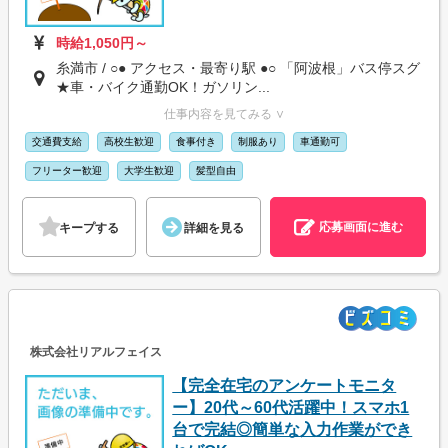
時給1,050円～
糸満市 / ○● アクセス・最寄り駅 ●○ 「阿波根」バス停スグ
★車・バイク通勤OK！ガソリン...
仕事内容を見てみる ∨
交通費支給
高校生歓迎
食事付き
制服あり
車通勤可
フリーター歓迎
大学生歓迎
髪型自由
応募画面に進む
キープする
詳細を見る
株式会社リアルフェイス
【完全在宅のアンケートモニタ
ー】20代～60代活躍中！スマホ1
台で完結◎簡単な入力作業ができ