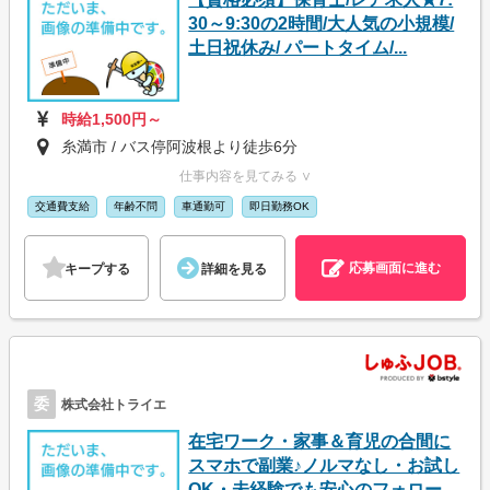
30～9:30の2時間/大人気の小規模/
土日祝休み/ パートタイム/...
時給1,500円～
糸満市 / バス停阿波根より徒歩6分
仕事内容を見てみる ∨
交通費支給
年齢不問
車通勤可
即日勤務OK
応募画面に進む
キープする
詳細を見る
委
株式会社トライエ
在宅ワーク・家事＆育児の合間に
スマホで副業♪ノルマなし・お試し
OK・未経験でも安心のフォロー