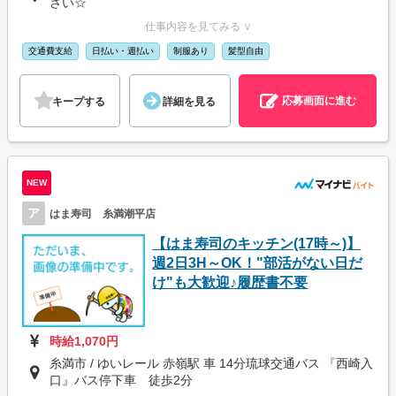
さい☆
仕事内容を見てみる ∨
交通費支給
日払い・週払い
制服あり
髪型自由
応募画面に進む
キープする
詳細を見る
NEW
ア
はま寿司 糸満潮平店
【はま寿司のキッチン(17時～)】
週2日3H～OK！"部活がない日だ
け"も大歓迎♪履歴書不要
時給1,070円
糸満市 / ゆいレール 赤嶺駅 車 14分琉球交通バス 『西崎入
口』バス停下車 徒歩2分