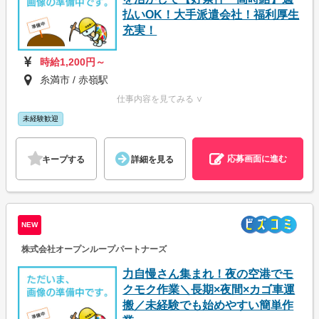
払いOK！大手派遣会社！福利厚生
充実！
時給1,200円～
糸満市 / 赤嶺駅
仕事内容を見てみる ∨
未経験歓迎
応募画面に進む
キープする
詳細を見る
NEW
株式会社オープンループパートナーズ
力自慢さん集まれ！夜の空港でモ
クモク作業＼長期×夜間×カゴ車運
搬／未経験でも始めやすい簡単作