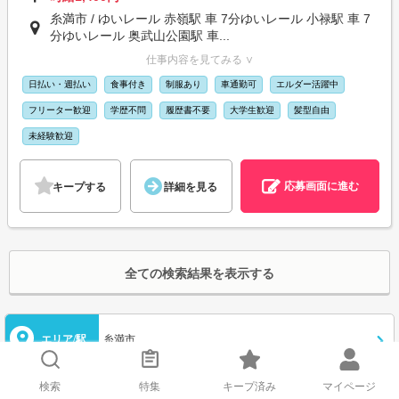
糸満市 / ゆいレール 赤嶺駅 車 7分ゆいレール 小禄駅 車 7
分ゆいレール 奥武山公園駅 車...
仕事内容を見てみる ∨
日払い・週払い
食事付き
制服あり
車通勤可
エルダー活躍中
フリーター歓迎
学歴不問
履歴書不要
大学生歓迎
髪型自由
未経験歓迎
応募画面に進む
キープする
詳細を見る
全ての検索結果を表示する
エリア/駅
糸満市
検索
特集
キープ済み
マイページ
職種
選択してください