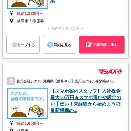
業
時給1,220円～
糸満市 / 赤嶺駅
仕事内容を見てみる ∨
応募画面に進む
キープする
詳細を見る
派
株式会社シエロ_沖縄県【携帯キャ】楽天モバイル糸満店/AF5
【スマホ案内スタッフ】入社祝金
最大10万円★スマホ選びや設定の
お手伝い！未経験から始めよう◎
最新機種の...
時給1,650円～
糸満市