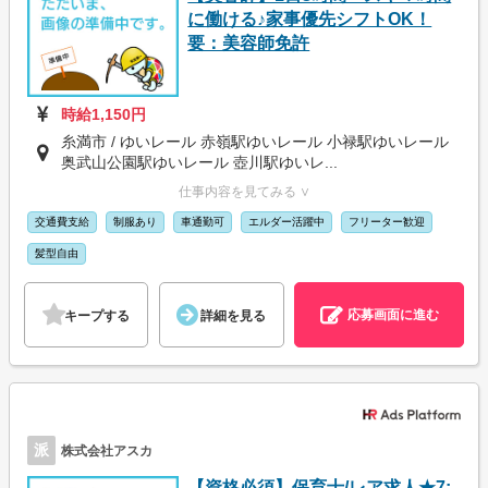
に働ける♪家事優先シフトOK！
要：美容師免許
時給1,150円
糸満市 / ゆいレール 赤嶺駅ゆいレール 小禄駅ゆいレール
奥武山公園駅ゆいレール 壺川駅ゆいレ...
仕事内容を見てみる ∨
交通費支給
制服あり
車通勤可
エルダー活躍中
フリーター歓迎
髪型自由
応募画面に進む
キープする
詳細を見る
派
株式会社アスカ
【資格必須】保育士/レア求人★7: