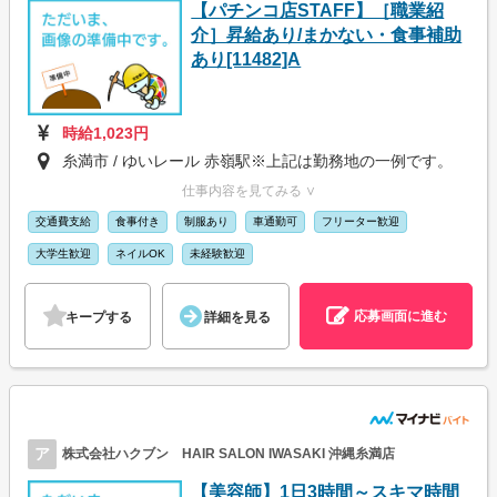
【パチンコ店STAFF】［職業紹
介］昇給あり/まかない・食事補助
あり[11482]A
時給1,023円
糸満市 / ゆいレール 赤嶺駅※上記は勤務地の一例です。
仕事内容を見てみる ∨
交通費支給
食事付き
制服あり
車通勤可
フリーター歓迎
大学生歓迎
ネイルOK
未経験歓迎
応募画面に進む
キープする
詳細を見る
ア
株式会社ハクブン HAIR SALON IWASAKI 沖縄糸満店
【美容師】1日3時間～スキマ時間