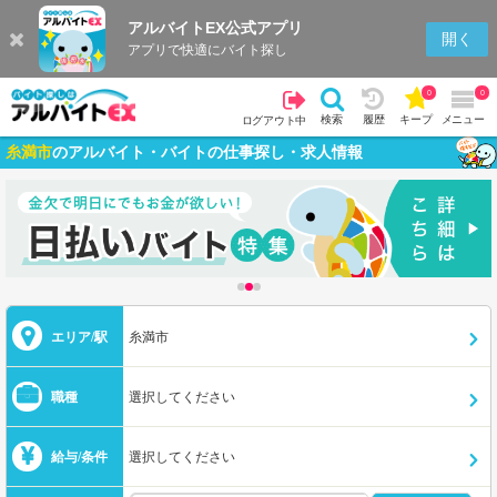
アルバイトEX公式アプリ
開く
アプリで快適にバイト探し
0
0
検索
履歴
キープ
メニュー
ログアウト中
糸満市
のアルバイト・バイトの仕事探し・求人情報
エリア/駅
糸満市
職種
選択してください
給与/条件
選択してください