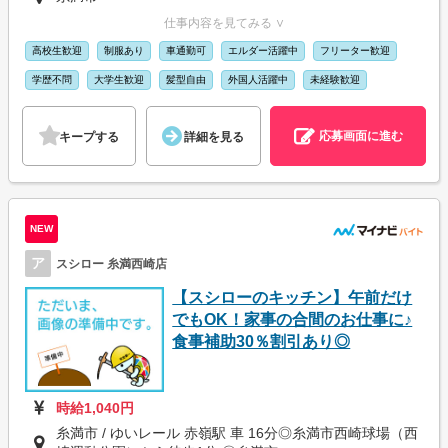
仕事内容を見てみる ∨
高校生歓迎
制服あり
車通勤可
エルダー活躍中
フリーター歓迎
学歴不問
大学生歓迎
髪型自由
外国人活躍中
未経験歓迎
応募画面に進む
キープする
詳細を見る
NEW
ア
スシロー 糸満西崎店
【スシローのキッチン】午前だけ
でもOK！家事の合間のお仕事に♪
食事補助30％割引あり◎
時給1,040円
糸満市 / ゆいレール 赤嶺駅 車 16分◎糸満市西崎球場（西