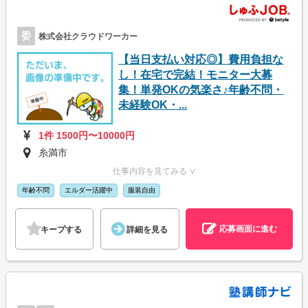
委
株式会社クラウドワーカー
【当日支払い対応◎】費用負担な
し！在宅で完結！モニター大募
集！単発OKの気楽さ♪年齢不問・
未経験OK・...
1件 1500円〜10000円
糸満市
仕事内容を見てみる ∨
年齢不問
エルダー活躍中
服装自由
応募画面に進む
キープする
詳細を見る