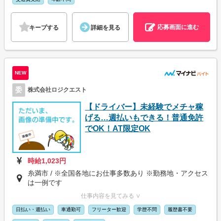
応募画面に進む
キープする
詳細を見る
NEW
委
株式会社ロジクエスト
【ドライバー】未経験でメチャ稼
げる…週払いもできる！普通免許
でOK！AT限定OK
時給1,023円
糸満市 / ※全国各地にお仕事多数あり ※勤務地・アクセス
は一例です
仕事内容を見てみる ∨
日払い・週払い
車通勤可
フリーター歓迎
学歴不問
履歴書不要