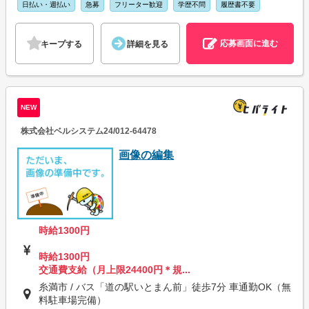
日払い・週払い
急募
フリーター歓迎
学歴不問
履歴書不要
応募画面に進む
キープする
詳細を見る
NEW
株式会社ベルシステム24/012-64478
画像の編集
時給1300円
時給1300円
交通費支給（月上限24400円＊規...
糸満市 / バス「道の駅いとまん前」徒歩7分 車通勤OK（無
料駐車場完備）