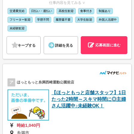
仕事内容を見てみる ∨
交通費支給
日払い・週払い
高校生歓迎
食事付き
制服あり
フリーター歓迎
学歴不問
履歴書不要
大学生歓迎
外国人活躍中
未経験歓迎
応募画面に進む
キープする
詳細を見る
ア
ほっともっと糸満西崎運動公園前店
【ほっともっと店舗スタッフ】1日
たった2時間～スキマ時間に◎主婦
さん活躍中♪未経験OK！
時給1,040円
糸満市