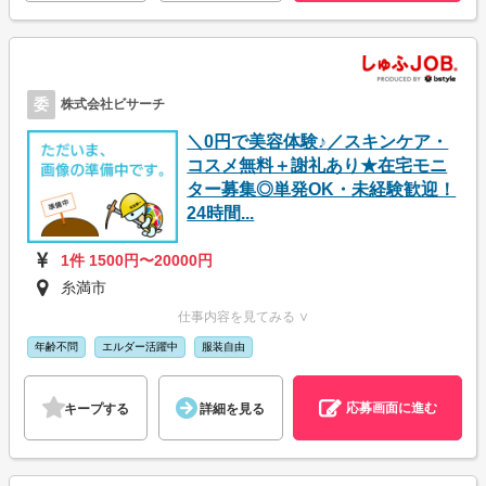
委
株式会社ビサーチ
＼0円で美容体験♪／スキンケア・
コスメ無料＋謝礼あり★在宅モニ
ター募集◎単発OK・未経験歓迎！
24時間...
1件 1500円〜20000円
糸満市
仕事内容を見てみる ∨
年齢不問
エルダー活躍中
服装自由
応募画面に進む
キープする
詳細を見る