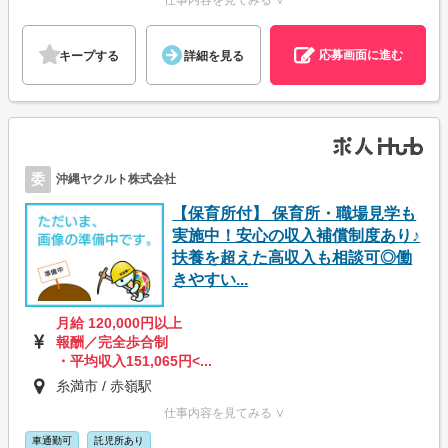
応募画面に進む
キープする
詳細を見る
委
沖縄ヤクルト株式会社
【保育所付】 保育所・職場見学も
実施中！安心の収入補償制度あり♪
扶養を超えた高収入も相談可◎働
きやすい...
月給 120,000円以上
報酬／完全歩合制
・平均収入151,065円<...
糸満市 / 赤嶺駅
仕事内容を見てみる ∨
車通勤可
託児所あり