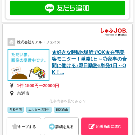
委
株式会社リアル・フェイス
★好きな時間×場所でOK★在宅美
容モニター！単発1日～◎家事の合
間に働ける♪即日勤務×単発1日～O
K！...
1件 1500円〜20000円
糸満市
仕事内容を見てみる ∨
年齢不問
エルダー活躍中
服装自由
応募画面に進む
キープする
詳細を見る