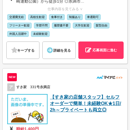
崎運動公園）から徒歩1分 ◎糸満市...
仕事内容を見てみる ∨
交通費支給
高校生歓迎
食事付き
制服あり
車通勤可
フリーター歓迎
学歴不問
履歴書不要
大学生歓迎
髪型自由
外国人活躍中
未経験歓迎
応募画面に進む
キープする
詳細を見る
NEW
ア
すき家 331号糸満店
【すき家の店舗スタッフ】セルフ
オーダーで簡単！未経験OK★1日/
2h～プライベートも両立◎
時給1,400円