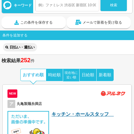
キーワード
この条件を保存する
メールで新着を受け取る
条件を追加する
日払い・週払い
252
検索結果
件
現在地に
おすすめ順
時給順
日給順
新着順
近い順
NEW
ア
丸亀製麺糸満店
キッチン・ホールスタッフ