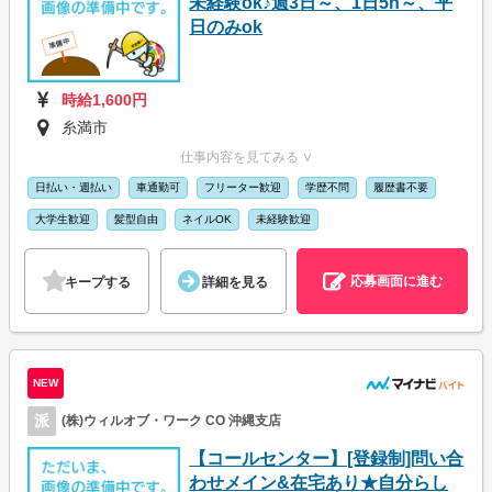
未経験ok♪週3日～、1日5h～、平
日のみok
時給1,600円
糸満市
仕事内容を見てみる ∨
日払い・週払い
車通勤可
フリーター歓迎
学歴不問
履歴書不要
大学生歓迎
髪型自由
ネイルOK
未経験歓迎
応募画面に進む
キープする
詳細を見る
NEW
派
(株)ウィルオブ・ワーク CO 沖縄支店
【コールセンター】[登録制]問い合
わせメイン&在宅あり★自分らし