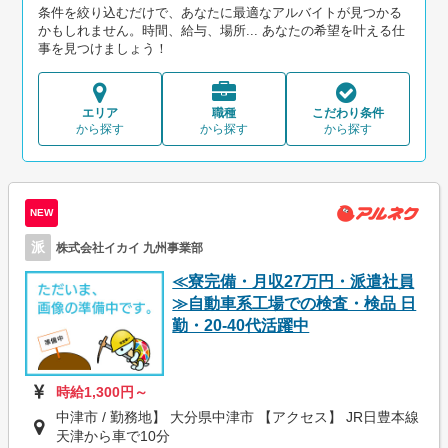
条件を絞り込むだけで、あなたに最適なアルバイトが見つかる
かもしれません。時間、給与、場所... あなたの希望を叶える仕
事を見つけましょう！
エリア
職種
こだわり条件
から探す
から探す
から探す
NEW
派
株式会社イカイ 九州事業部
≪寮完備・月収27万円・派遣社員
≫自動車系工場での検査・検品 日
勤・20-40代活躍中
時給1,300円～
中津市 / 勤務地】 大分県中津市 【アクセス】 JR日豊本線
天津から車で10分