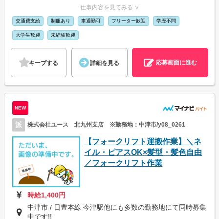
仕事内容を見てみる ∨
交通費支給
制服あり
車通勤可
フリーター歓迎
学歴不問
大学生歓迎
未経験歓迎
応募画面に進む
キープする
詳細を見る
NEW
派
株式会社ユース 北九州支店 ※勤務地：中津市/y08_0261
【フォークリフト運搬作業】＼ネ
イル・ピアスOK×髪型・髪色自由
／フォークリフト作業
時給1,400円
中津市 / 日豊本線 今津駅他にも多数の勤務地にて同時募集
中です!!