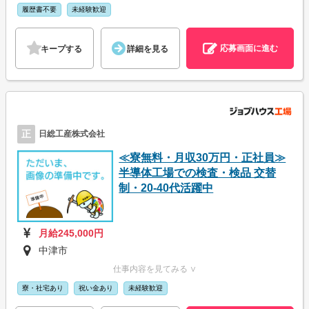
履歴書不要
未経験歓迎
応募画面に進む
キープする
詳細を見る
正
日総工産株式会社
≪寮無料・月収30万円・正社員≫
半導体工場での検査・検品 交替
制・20-40代活躍中
月給245,000円
中津市
仕事内容を見てみる ∨
寮・社宅あり
祝い金あり
未経験歓迎