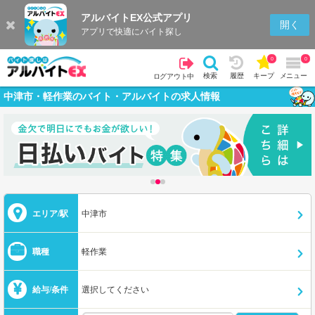
アルバイトEX公式アプリ
開く
アプリで快適にバイト探し
0
0
検索
履歴
キープ
メニュー
ログアウト中
中津市・軽作業のバイト・アルバイトの求人情報
エリア/駅
中津市
職種
軽作業
給与/条件
選択してください