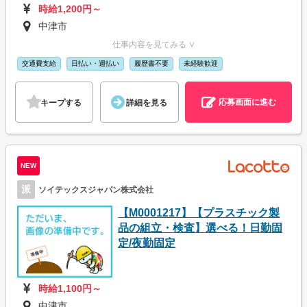
時給1,200円～
中津市
仕事内容を見てみる ∨
交通費支給
日払い・週払い
履歴書不要
未経験歓迎
応募画面に進む
キープする
詳細を見る
NEW
派
ソイテックスジャパン株式会社
【M0001217】【プラスチック製
品の組立・検査】選べる！日勤固
定/夜勤固定
時給1,100円～
中津市