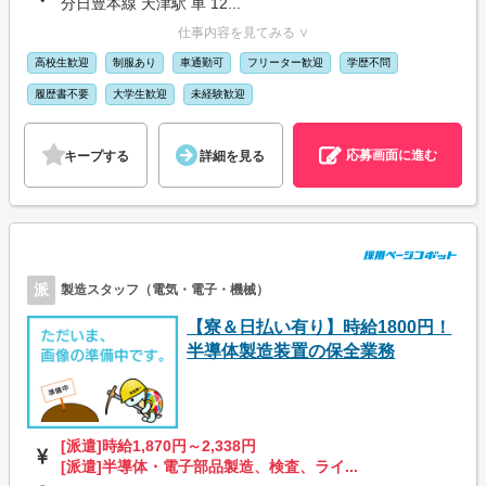
分日豊本線 天津駅 車 12...
仕事内容を見てみる ∨
高校生歓迎
制服あり
車通勤可
フリーター歓迎
学歴不問
履歴書不要
大学生歓迎
未経験歓迎
応募画面に進む
キープする
詳細を見る
派
製造スタッフ（電気・電子・機械）
【寮＆日払い有り】時給1800円！
半導体製造装置の保全業務
[派遣]時給1,870円～2,338円
[派遣]半導体・電子部品製造、検査、ライ...