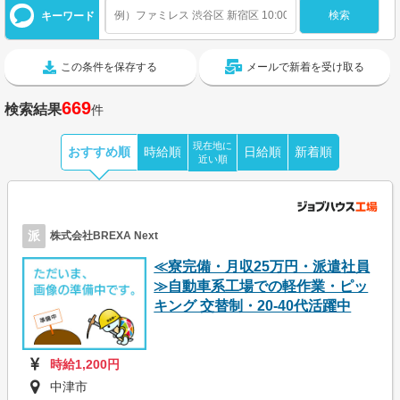
キーワード
この条件を保存する
メールで新着を受け取る
669
検索結果
件
現在地に
おすすめ順
時給順
日給順
新着順
近い順
派
株式会社BREXA Next
≪寮完備・月収25万円・派遣社員
≫自動車系工場での軽作業・ピッ
キング 交替制・20-40代活躍中
時給1,200円
中津市