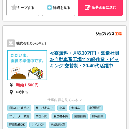
応募画面に進む
キープする
詳細を見る
派
株式会社CokoMart
≪寮無料・月収30万円・派遣社員
≫自動車系工場での軽作業・ピッ
キング 交替制・20-40代活躍中
時給1,500円
中津市
仕事内容を見てみる ∨
日払い・週払い
寮・社宅あり
急募
制服あり
車通勤可
フリーター歓迎
学歴不問
履歴書不要
髪型自由
服装自由
即日勤務OK
ネイルOK
未経験歓迎