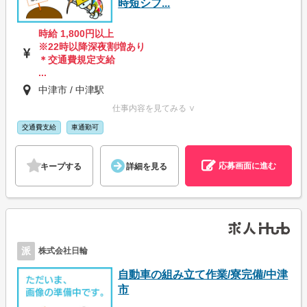
時短シフ...
時給 1,800円以上
※22時以降深夜割増あり
＊交通費規定支給
...
中津市 / 中津駅
仕事内容を見てみる ∨
交通費支給
車通勤可
応募画面に進む
キープする
詳細を見る
派
株式会社日輪
自動車の組み立て作業/寮完備/中津
市