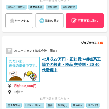
仕事内容を見てみる ∨
日払い・週払い
履歴書不要
髪型自由
未経験歓迎
応募画面に進む
キープする
詳細を見る
正
UTエージェント株式会社（関東）
≪月収27万円・正社員≫機械系工
場での検査・検品 交替制・20-40
代活躍中
月給205,000円
中津市
仕事内容を見てみる ∨
交通費支給
日払い・週払い
急募
制服あり
車通勤可
学歴不問