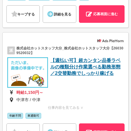
応募画面に進む
キープする
詳細を見る
株式会社ホットスタッフ大分_株式会社ホットスタッフ大分【26030
派
9520032】
【週払い可】超カンタン品番ラベ
ルの種類分け作業選べる勤務形態
／2交替勤務でしっかり稼げる
時給1,150円～
中津市 / 中津
仕事内容を見てみる ∨
年齢不問
車通勤可