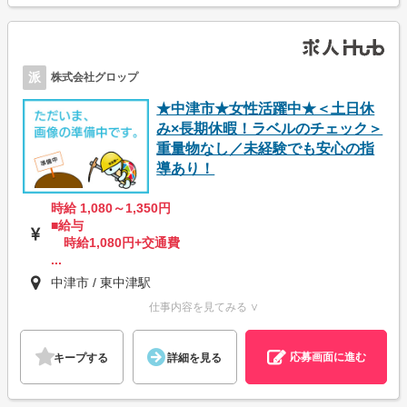
派
株式会社グロップ
★中津市★女性活躍中★＜土日休
み×長期休暇！ラベルのチェック＞
重量物なし／未経験でも安心の指
導あり！
時給 1,080～1,350円
■給与
時給1,080円+交通費
...
中津市 / 東中津駅
仕事内容を見てみる ∨
応募画面に進む
キープする
詳細を見る