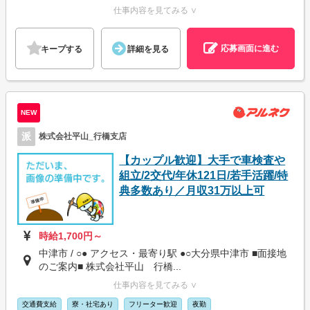
仕事内容を見てみる ∨
応募画面に進む
キープする
詳細を見る
NEW
派
株式会社平山_行橋支店
【カップル歓迎】大手で車検査や
組立/2交代/年休121日/若手活躍/特
典多数あり／月収31万以上可
時給1,700円～
中津市 / ○● アクセス・最寄り駅 ●○大分県中津市 ■面接地
のご案内■ 株式会社平山 行橋...
仕事内容を見てみる ∨
交通費支給
寮・社宅あり
フリーター歓迎
夜勤