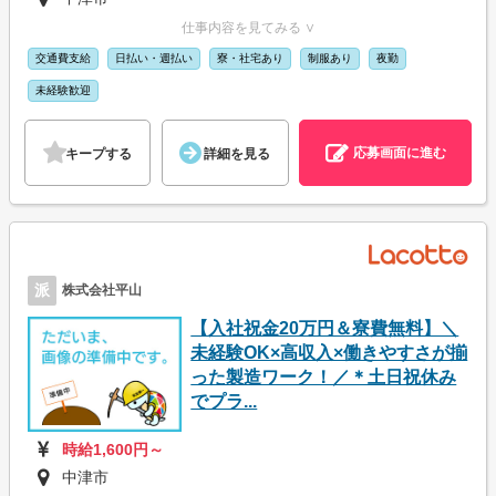
仕事内容を見てみる ∨
交通費支給
日払い・週払い
寮・社宅あり
制服あり
夜勤
未経験歓迎
応募画面に進む
キープする
詳細を見る
派
株式会社平山
【入社祝金20万円＆寮費無料】＼
未経験OK×高収入×働きやすさが揃
った製造ワーク！／＊土日祝休み
でプラ...
時給1,600円～
中津市