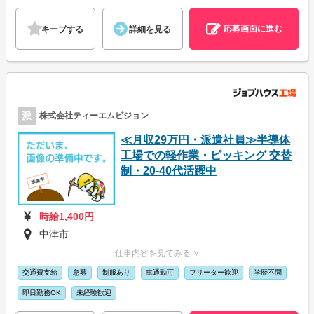
応募画面に進む
キープする
詳細を見る
派
株式会社ティーエムビジョン
≪月収29万円・派遣社員≫半導体
工場での軽作業・ピッキング 交替
制・20-40代活躍中
時給1,400円
中津市
仕事内容を見てみる ∨
交通費支給
急募
制服あり
車通勤可
フリーター歓迎
学歴不問
即日勤務OK
未経験歓迎