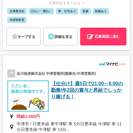
仕事内容を見てみる ∨
交通費支給
日払い・週払い
寮・社宅あり
急募
制服あり
未経験歓迎
応募画面に進む
キープする
詳細を見る
ア
佐川急便株式会社 中津営業所(勤務先:中津営業所)
【仕分け】週5日で21:00～6:00の
勤務!年2回の賞与と昇給でしっか
り稼げる！
時給1,060円
中津市 / 日豊本線 東中津駅 車 5分日豊本線 今津駅 車 11
分日豊本線 中津駅 車 13分...