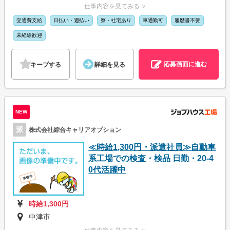
仕事内容を見てみる ∨
交通費支給
日払い・週払い
寮・社宅あり
車通勤可
履歴書不要
未経験歓迎
応募画面に進む
キープする
詳細を見る
NEW
派
株式会社綜合キャリアオプション
≪時給1,300円・派遣社員≫自動車
系工場での検査・検品 日勤・20-4
0代活躍中
時給1,300円
中津市