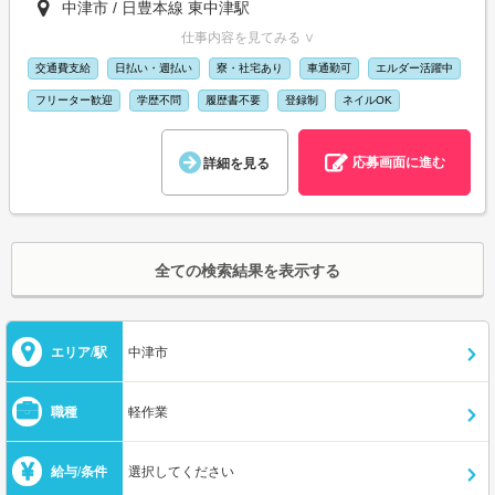
中津市 / 日豊本線 東中津駅
仕事内容を見てみる ∨
交通費支給
日払い・週払い
寮・社宅あり
車通勤可
エルダー活躍中
フリーター歓迎
学歴不問
履歴書不要
登録制
ネイルOK
応募画面に進む
詳細を見る
全ての検索結果を表示する
エリア/駅
中津市
職種
軽作業
給与/条件
選択してください