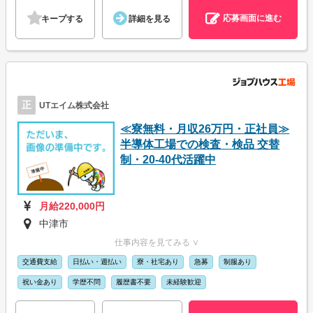
応募画面に進む
キープする
詳細を見る
正
UTエイム株式会社
≪寮無料・月収26万円・正社員≫
半導体工場での検査・検品 交替
制・20-40代活躍中
月給220,000円
中津市
仕事内容を見てみる ∨
交通費支給
日払い・週払い
寮・社宅あり
急募
制服あり
祝い金あり
学歴不問
履歴書不要
未経験歓迎