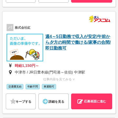
パ
株式会社紅
週4～5日勤務で収入が安定/午前か
ら夕方の時間で働ける/家事の合間/
即日勤務可
時給1,150円～
中津市 / JR日豊本線(門司港～佐伯) 中津駅
仕事内容を見てみる ∨
交通費支給
年齢不問
車通勤可
応募画面に進む
キープする
詳細を見る