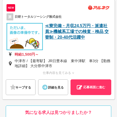
NEW
派
日研トータルソーシング株式会社
≪寮完備・月収24.5万円・派遣社
員≫機械系工場での検査・検品 交
替制・20-40代活躍中
時給1,500円～
中津市 / 【最寄駅】 JR日豊本線 東中津駅 車3分 【勤務
地詳細】 大分県中津市
仕事内容を見てみる ∨
応募画面に進む
キープする
詳細を見る
気になる求人は見つかりましたか？