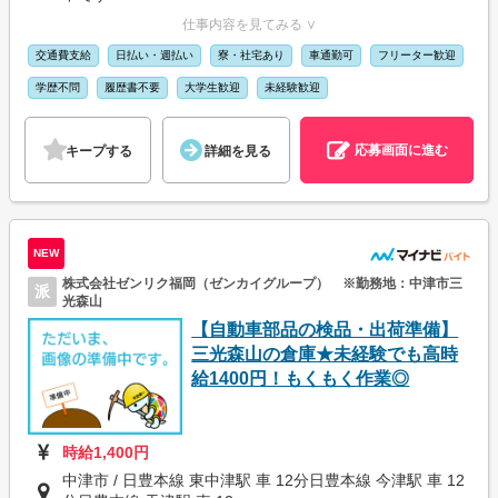
仕事内容を見てみる ∨
交通費支給
日払い・週払い
寮・社宅あり
車通勤可
フリーター歓迎
学歴不問
履歴書不要
大学生歓迎
未経験歓迎
応募画面に進む
キープする
詳細を見る
NEW
株式会社ゼンリク福岡（ゼンカイグループ） ※勤務地：中津市三
派
光森山
【自動車部品の検品・出荷準備】
三光森山の倉庫★未経験でも高時
給1400円！もくもく作業◎
時給1,400円
中津市 / 日豊本線 東中津駅 車 12分日豊本線 今津駅 車 12