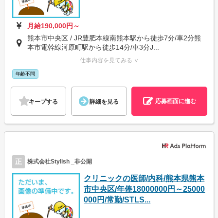
月給190,000円～
熊本市中央区 / JR豊肥本線南熊本駅から徒歩7分/車2分熊
本市電幹線河原町駅から徒歩14分/車3分J...
仕事内容を見てみる ∨
年齢不問
応募画面に進む
キープする
詳細を見る
正
株式会社Stylish _非公開
クリニックの医師/内科/熊本県熊本
市中央区/年俸18000000円～25000
000円/常勤/STLS...