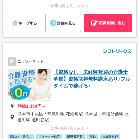
仕事内容を見てみる ∨
応募画面に進む
キープする
詳細を見る
派
ニッソーネット
【資格なし・未経験歓迎の介護士
募集】資格取得無料講座あり♪フル
タイムで稼げる♪
時給1,350円～
熊本市中央区 / 辛島町駅 花畑町駅 熊本城・市役所前駅 水
道町駅 通町筋駅
仕事内容を見てみる ∨
日払い・週払い
フリーター歓迎
履歴書不要
夜勤
未経験歓迎