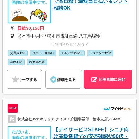
で高日給！最短当日払い＆シフト
相談OK
日給30,150円
熊本市中央区 / 熊本市電健軍線 八丁馬場駅
仕事内容を見てみる ∨
交通費支給
日払い・週払い
エルダー活躍中
フリーター歓迎
学歴不問
履歴書不要
応募画面に進む
キープする
詳細を見る
NEW
派
株式会社ネオキャリア ナイス！介護事業部 熊本支店／KMM
【デイサービスSTAFF】シニア向
け高級賃貸での安否確認◎50代・