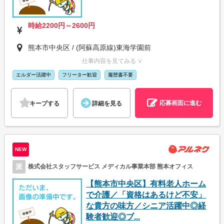
時給2200円～2600円
熊本市中央区 / (阿蘇高原線)東海学園前
仕事内容を見てみる ∨
エルダー活躍中
フリーター歓迎
履歴書不要
応募画面に進む
キープする
詳細を見る
NEW
派
株式会社スタッフサービス メディカル事業本部 熊本オフィス
【熊本市中央区】有料老人ホーム
で介護／「資格はあるけど不安」
な貴方の味方／シニア活躍中◎経
験者歓迎◎ブ...