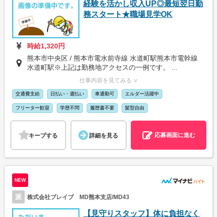
経験を活かし収入UP◎最短翌日勤
務スタート★職場見学OK
時給1,320円
熊本市中央区 / 熊本市電水前寺線 水道町駅熊本市電幹線
水道町駅※上記は勤務地アクセスの一例です。 ...
仕事内容を見てみる ∨
交通費支給
日払い・週払い
車通勤可
エルダー活躍中
フリーター歓迎
学歴不問
履歴書不要
髪型自由
応募画面に進む
キープする
詳細を見る
NEW
派
株式会社ブレイブ MD熊本支店/MD43
【見守りスタッフ】体に負担なく