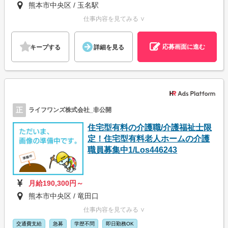
熊本市中央区 / 玉名駅
仕事内容を見てみる ∨
応募画面に進む
キープする
詳細を見る
正
ライフワンズ株式会社_非公開
住宅型有料の介護職/介護福祉士限
定！住宅型有料老人ホームの介護
職員募集中1/Los446243
月給190,300円～
熊本市中央区 / 竜田口
仕事内容を見てみる ∨
交通費支給
急募
学歴不問
即日勤務OK