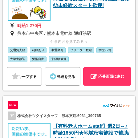
◎未経験スタート歓迎!
時給1,270円
熊本市中央区 / 熊本市電幹線 通町筋駅
仕事内容を見てみる ∨
交通費支給
制服あり
車通勤可
フリーター歓迎
学歴不問
大学生歓迎
髪型自由
未経験歓迎
応募画面に進む
キープする
詳細を見る
NEW
ア
株式会社ツクイスタッフ 熊本支店/6031_390765
【有料老人ホームstaff】週2日～♪
時給1650円★地域密着施設で補助/