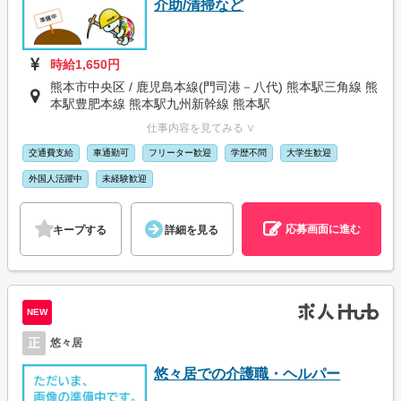
介助/清掃など
時給1,650円
熊本市中央区 / 鹿児島本線(門司港－八代) 熊本駅三角線 熊
本駅豊肥本線 熊本駅九州新幹線 熊本駅
仕事内容を見てみる ∨
交通費支給
車通勤可
フリーター歓迎
学歴不問
大学生歓迎
外国人活躍中
未経験歓迎
応募画面に進む
キープする
詳細を見る
NEW
正
悠々居
悠々居での介護職・ヘルパー