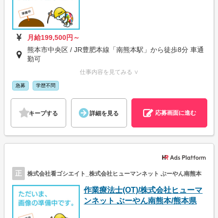
月給199,500円～
熊本市中央区 / JR豊肥本線「南熊本駅」から徒歩8分 車通
勤可
仕事内容を見てみる ∨
急募
学歴不問
応募画面に進む
キープする
詳細を見る
正
株式会社看ゴシエイト_株式会社ヒューマンネット ぶーやん南熊本
作業療法士(OT)/株式会社ヒューマ
ンネット ぶーやん南熊本/熊本県