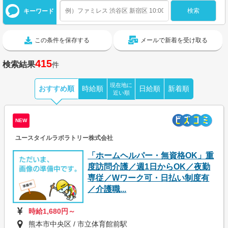
キーワード
この条件を保存する
メールで新着を受け取る
415
検索結果
件
現在地に
おすすめ順
時給順
日給順
新着順
近い順
NEW
ユースタイルラボラトリー株式会社
「ホームヘルパー・無資格OK」重
度訪問介護／週1日からOK／夜勤
専従／Wワーク可・日払い制度有
／介護職...
時給1,680円～
熊本市中央区 / 市立体育館前駅