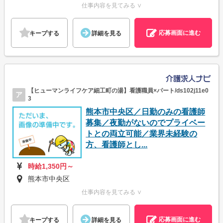
仕事内容を見てみる ∨
応募画面に進む
キープする
詳細を見る
【ヒューマンライフケア細工町の湯】看護職員×パート/ds102j11e0
ア
3
熊本市中央区／日勤のみの看護師
募集／夜勤がないのでプライベー
トとの両立可能／業界未経験の
方、看護師とし...
時給1,350円～
熊本市中央区
仕事内容を見てみる ∨
応募画面に進む
キープする
詳細を見る