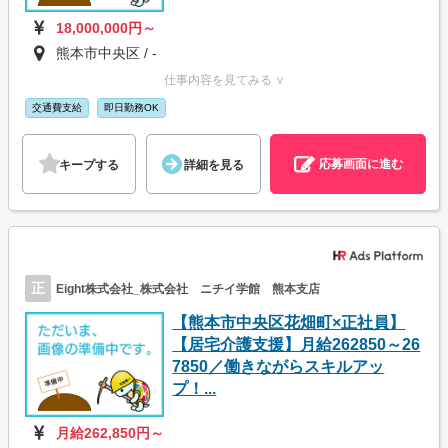
18,000,000円～
熊本市中央区 / -
仕事内容を見てみる ∨
交通費支給
即日勤務OK
応募画面に進む
キープする
詳細を見る
正
Eight株式会社_株式会社 ニチイ学館 熊本支店
【熊本市中央区花畑町×正社員】
【居宅介護支援】月給262850～26
7850／働きながらスキルアッ
プ！...
月給262,850円～