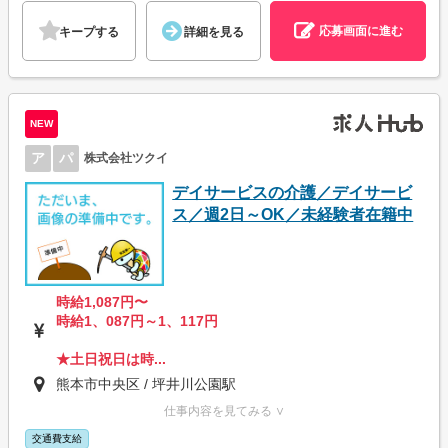
応募画面に進む
キープする
詳細を見る
NEW
ア
パ
株式会社ツクイ
デイサービスの介護／デイサービ
ス／週2日～OK／未経験者在籍中
時給1,087円〜
時給1、087円～1、117円
★土日祝日は時...
熊本市中央区 / 坪井川公園駅
仕事内容を見てみる ∨
交通費支給