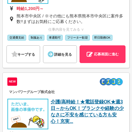
時給1,200円～
熊本市中央区 / ※その他にも熊本県熊本市中央区に案件多
数!!まずはお気軽にご応募ください。
仕事内容を見てみる ∨
交通費支給
制服あり
車通勤可
フリーター歓迎
即日勤務OK
応募画面に進む
キープする
詳細を見る
NEW
マンパワーグループ株式会社
介護/高時給！★電話登録OK★週3
日～からOK！ブランクや経験の少
なさに不安を感じている方も安
心！充実...