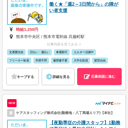
働く★「週2～3日間から」の障が
い者支援
時給1,250円
熊本市中央区 / 熊本市電幹線 呉服町駅
仕事内容を見てみる ∨
交通費支給
日払い・週払い
車通勤可
エルダー活躍中
フリーター歓迎
学歴不問
履歴書不要
大学生歓迎
髪型自由
応募画面に進む
キープする
詳細を見る
NEW
派
ケアスタッフィング株式会社(勤務地：八丁馬場エリア)【本社】
【夜勤専従の介護スタッフ】1勤務