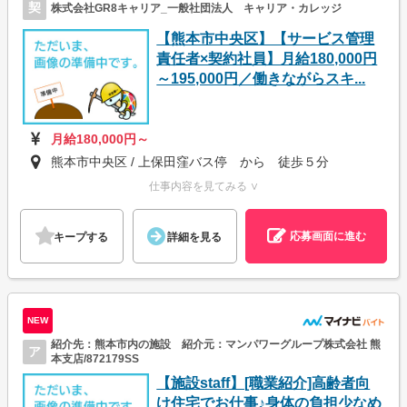
契
株式会社GR8キャリア_一般社団法人 キャリア・カレッジ
【熊本市中央区】【サービス管理
責任者×契約社員】月給180,000円
～195,000円／働きながらスキ...
月給180,000円～
熊本市中央区 / 上保田窪バス停 から 徒歩５分
仕事内容を見てみる ∨
応募画面に進む
キープする
詳細を見る
NEW
紹介先：熊本市内の施設 紹介元：マンパワーグループ株式会社 熊
ア
本支店/872179SS
【施設staff】[職業紹介]高齢者向
け住宅でお仕事♪身体の負担少なめ