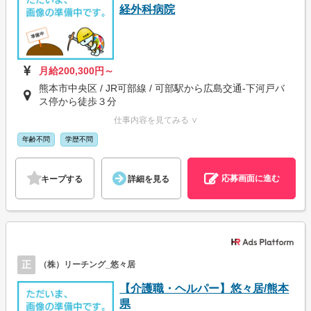
経外科病院
月給200,300円～
熊本市中央区 / JR可部線 / 可部駅から広島交通-下河戸バ
ス停から徒歩３分
仕事内容を見てみる ∨
年齢不問
学歴不問
応募画面に進む
キープする
詳細を見る
正
（株）リーチング_悠々居
【介護職・ヘルパー】悠々居/熊本
県