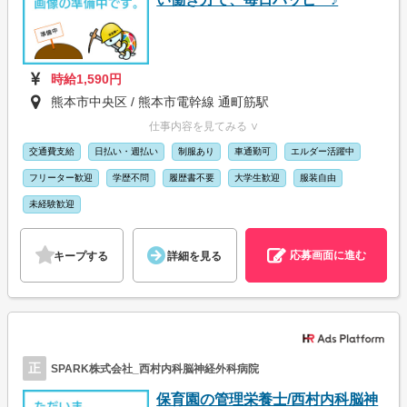
時給1,590円
熊本市中央区 / 熊本市電幹線 通町筋駅
仕事内容を見てみる ∨
交通費支給
日払い・週払い
制服あり
車通勤可
エルダー活躍中
フリーター歓迎
学歴不問
履歴書不要
大学生歓迎
服装自由
未経験歓迎
応募画面に進む
キープする
詳細を見る
正
SPARK株式会社_西村内科脳神経外科病院
保育園の管理栄養士/西村内科脳神