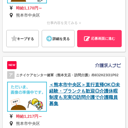
時給1,170円～
熊本市中央区
仕事内容を見てみる ∨
応募画面に進む
キープする
詳細を見る
NEW
ア
ニチイケアセンター健軍（熊本支店・訪問介護）/B832H23I31P02
＜熊本市中央区＞直行直帰OK◎未
経験・ブランクも歓迎◎介護休暇
制度も充実◎訪問介護で介護職員
募集
時給1,217円～
熊本市中央区