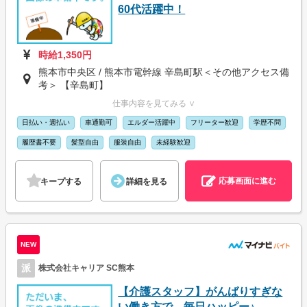
60代活躍中！
時給1,350円
熊本市中央区 / 熊本市電幹線 辛島町駅＜その他アクセス備
考＞ 【辛島町】
仕事内容を見てみる ∨
日払い・週払い
車通勤可
エルダー活躍中
フリーター歓迎
学歴不問
履歴書不要
髪型自由
服装自由
未経験歓迎
応募画面に進む
キープする
詳細を見る
NEW
派
株式会社キャリア SC熊本
【介護スタッフ】がんばりすぎな
い働き方で、毎日ハッピー♪