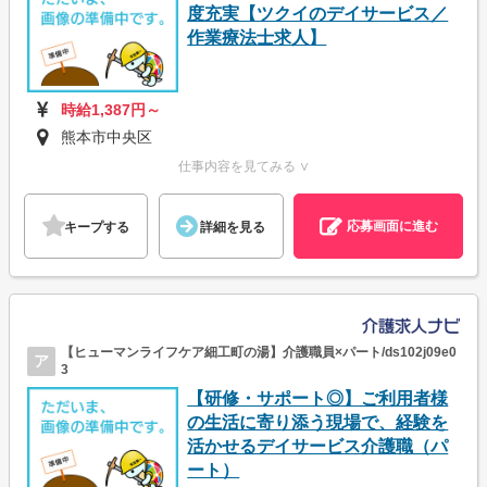
度充実【ツクイのデイサービス／
作業療法士求人】
時給1,387円～
熊本市中央区
仕事内容を見てみる ∨
応募画面に進む
キープする
詳細を見る
【ヒューマンライフケア細工町の湯】介護職員×パート/ds102j09e0
ア
3
【研修・サポート◎】ご利用者様
の生活に寄り添う現場で、経験を
活かせるデイサービス介護職（パ
ート）