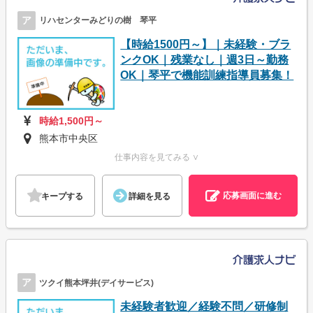
ア
リハセンターみどりの樹 琴平
【時給1500円～】｜未経験・ブラ
ンクOK｜残業なし｜週3日～勤務
OK｜琴平で機能訓練指導員募集！
時給1,500円～
熊本市中央区
仕事内容を見てみる ∨
応募画面に進む
キープする
詳細を見る
ア
ツクイ熊本坪井(デイサービス)
未経験者歓迎／経験不問／研修制