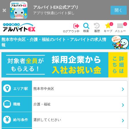
アルバイトEX公式アプリ
開く
アプリで快適にバイト探し
0
0
検索
履歴
キープ
メニュー
ログアウト中
熊本市中央区・介護・福祉のバイト・アルバイトの求人情
報
エリア/駅
熊本市中央区
職種
介護・福祉
給与/条件
選択してください