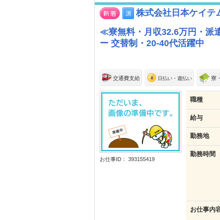
株式会社日本ケイテ
≪寮無料・月収32.6万円・
ー 交替制・20-40代活躍中
交通費支給
寮
日払い・週払い
職種
給与
勤務地
勤務時間
お仕事ID： 393155419
お仕事内