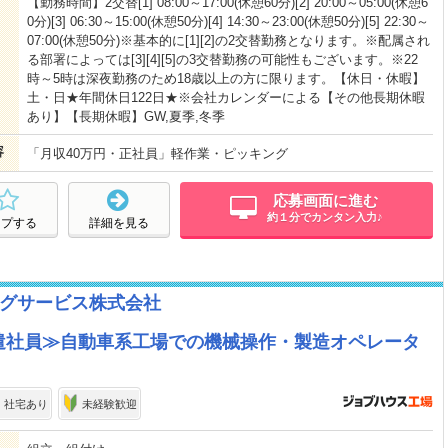
【勤務時間】2交替[1] 08:00～17:00(休憩60分)[2] 20:00～05:00(休憩6
0分)[3] 06:30～15:00(休憩50分)[4] 14:30～23:00(休憩50分)[5] 22:30～
07:00(休憩50分)※基本的に[1][2]の2交替勤務となります。※配属され
る部署によっては[3][4][5]の3交替勤務の可能性もございます。※22
時～5時は深夜勤務のため18歳以上の方に限ります。【休日・休暇】
土・日★年間休日122日★※会社カレンダーによる【その他長期休暇
あり】【長期休暇】GW,夏季,冬季
容
「月収40万円・正社員」軽作業・ピッキング
応募画面に進む
約１分でカンタン入力♪
ープする
詳細を見る
グサービス株式会社
派遣社員≫自動車系工場での機械操作・製造オペレータ
・社宅あり
未経験歓迎