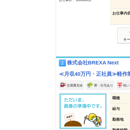
お仕事内
キ
株式会社BREXA Next
≪月収40万円・正社員≫軽作業
交通費支給
寮・社宅あり
祝い
職種
給与
勤務地