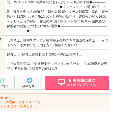
間】15:00～18:00※就業時間に合わせて30～60分の休憩◆――――
――――――――――――――――◆【スケジュール例】08:00～出
勤／園児の受け入れ09:30～朝の会10:00～クラス別保育（室内、室外
遊び）11:30～お昼ご飯13:00～お昼寝の見守り、連絡帳の記入14:00
～子どもたちの起床、布団の片づけ15:00～おやつ16:00～室内遊び、
保護者のお迎えの対応17:00～退勤◆――――――――――――――
――――――◆
容
【保育士】補助スタッフ／福岡県京都郡の保育施設の保育士！ライフ
イベントも大切にする働き方♪ご相談ください◎
保育士 ／ 保育士資格必須！ 20代～50代活躍中！...
◇社会保険完備 ◇交通費支給（ガソリン代も含む） ◇車通勤相談可
能 ◇有給休暇 ◇就業前の施設見学
応募画面に進む
約１分でカンタン入力♪
ープする
詳細を見る
率UP！
に一括応募
」がオススメです！
ジからまとめて応募しよう！