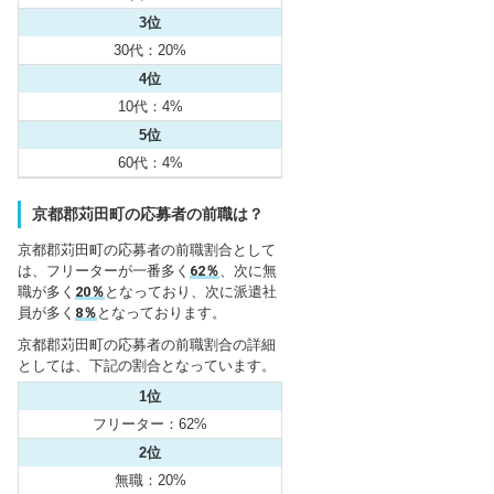
3位
30代：20%
4位
10代：4%
5位
60代：4%
京都郡苅田町の応募者の前職は？
京都郡苅田町の応募者の前職割合として
は、フリーターが一番多く
62％
、次に無
職が多く
20％
となっており、次に派遣社
員が多く
8％
となっております。
京都郡苅田町の応募者の前職割合の詳細
としては、下記の割合となっています。
1位
フリーター：62%
2位
無職：20%