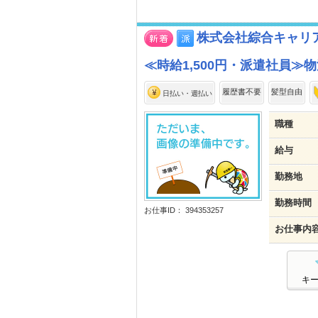
株式会社綜合キャリ
≪時給1,500円・派遣社員≫
履歴書不要
髪型自由
日払い・週払い
職種
給与
勤務地
勤務時間
お仕事ID： 394353257
お仕事内
キ