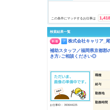
1,41
この条件にマッチするお仕事は
検索結果一覧
株式会社キャリア_
補助スタッフ／福岡県京都郡
き方♪ご相談ください◎
職種
給与
勤務地
勤務時間
お仕事ID： 393644225