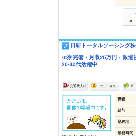
キ
日研トータルソーシング株
≪寮完備・月収25万円・派遣
20-40代活躍中
交通費支給
寮
日払い・週払い
職種
給与
勤務地
勤務時間
お仕事ID： 386488412