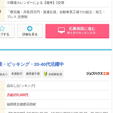
※職場カレンダーによる【備考】2交替
容
「寮完備・月収25万円・派遣社員」自動車系工場での組立・加工・
プレス 交替制
応募画面に進む
約１分でカンタン入力♪
ープする
詳細を見る
・ピッキング・20-40代活躍中
車通勤可
履歴書不要
金あり
未経験歓迎
品出し(ピッキング)
月給255,000円
福岡県京都郡苅田町