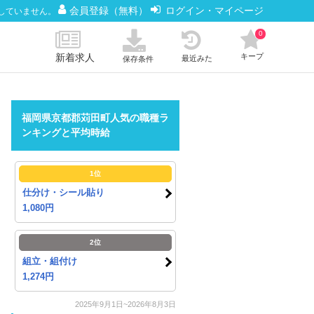
会員登録（無料）
ログイン・マイページ
していません。
0
新着求人
キープ
最近みた
保存条件
福岡県京都郡苅田町人気の職種ラ
ンキングと平均時給
1位
仕分け・シール貼り
1,080円
2位
組立・組付け
1,274円
2025年9月1日~2026年8月3日