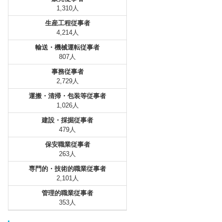
1,310人
生産工程従事者
4,214人
輸送・機械運転従事者
807人
事務従事者
2,729人
運搬・清掃・包装等従事者
1,026人
建設・採掘従事者
479人
保安職業従事者
263人
専門的・技術的職業従事者
2,101人
管理的職業従事者
353人