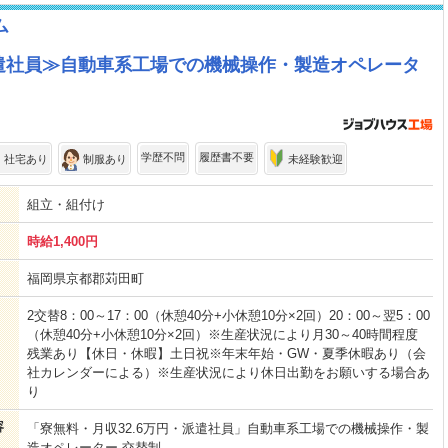
ム
派遣社員≫自動車系工場での機械操作・製造オペレータ
学歴不問
履歴書不要
・社宅あり
制服あり
未経験歓迎
組立・組付け
時給1,400円
福岡県京都郡苅田町
2交替8：00～17：00（休憩40分+小休憩10分×2回）20：00～翌5：00
（休憩40分+小休憩10分×2回）※生産状況により月30～40時間程度
残業あり【休日・休暇】土日祝※年末年始・GW・夏季休暇あり（会
社カレンダーによる）※生産状況により休日出勤をお願いする場合あ
り
容
「寮無料・月収32.6万円・派遣社員」自動車系工場での機械操作・製
造オペレーター 交替制