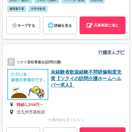
日払い・週払い
エルダー活躍中
フリーター歓迎
学歴不問
履歴書不要
大学生歓迎
応募画面に進む
キープする
詳細を見る
ア
ツクイ若松青葉台(訪問介護)
未経験者歓迎経験不問研修制度充
実【ツクイの訪問介護ホームヘル
パー求人】
時給1,244円～
北九州市若松区
仕事内容を見てみる ∨