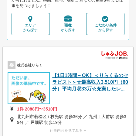
かもしれません。時間、給与、場所... あなたの希望を叶える仕
事を見つけましょう！
エリア
職種
こだわり条件
から探す
から探す
から探す
委
株式会社りらく
【1日1時間～OK】＜りらくるのセ
ラピスト＞☆最高収入3,510円（60
分）平均月収33万☆充実したレ...
1件 2088円〜3510円
北九州市若松区 / 枝光駅 徒歩36分 ／ 九州工大前駅 徒歩3
9分 ／ 戸畑駅 徒歩19分
仕事内容を見てみる ∨