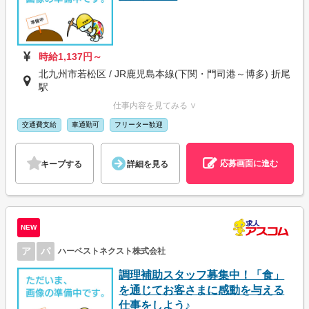
時給1,137円～
北九州市若松区 / JR鹿児島本線(下関・門司港～博多) 折尾
駅
仕事内容を見てみる ∨
交通費支給
車通勤可
フリーター歓迎
応募画面に進む
キープする
詳細を見る
NEW
ア
パ
ハーベストネクスト株式会社
調理補助スタッフ募集中！「食」
を通じてお客さまに感動を与える
仕事をしよう♪