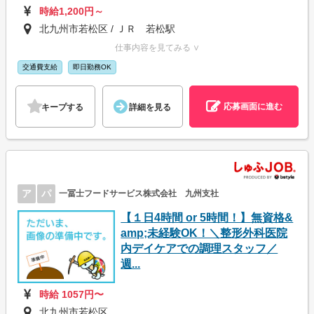
時給1,200円～
北九州市若松区 / ＪＲ 若松駅
仕事内容を見てみる ∨
交通費支給
即日勤務OK
応募画面に進む
キープする
詳細を見る
ア
パ
一冨士フードサービス株式会社 九州支社
【１日4時間 or 5時間！】無資格&
amp;未経験OK！＼整形外科医院
内デイケアでの調理スタッフ／
週...
時給 1057円〜
北九州市若松区