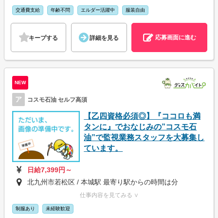
交通費支給
年齢不問
エルダー活躍中
服装自由
応募画面に進む
キープする
詳細を見る
NEW
ア
コスモ石油 セルフ高須
【乙四資格必須◎】『ココロも満
タンに』でおなじみの”コスモ石
油”で監視業務スタッフを大募集し
ています。
日給7,399円～
北九州市若松区 / 本城駅 最寄り駅からの時間は分
仕事内容を見てみる ∨
制服あり
未経験歓迎