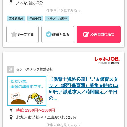
ノ木駅 徒歩0分
仕事内容を見てみる ∨
交通費支給
年齢不問
エルダー活躍中
応募画面に進む
キープする
詳細を見る
派
セントスタッフ株式会社
【保育士資格必須】*｡*★保育スタ
ッフ（認可保育園）募集★時給1,3
50円／派遣求人／時間固定／平日
の...
時給 1350円〜1500円
北九州市若松区 / 二島駅 徒歩25分
仕事内容を見てみる ∨