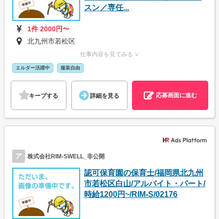
スン／専任...
1件 2000円〜
北九州市若松区
仕事内容を見てみる ∨
エルダー活躍中
服装自由
応募画面に進む
キープする
詳細を見る
ア
株式会社RIM-SWELL_非公開
認可保育園の保育士/福岡県北九州
市若松区白山/アルバイト・パート/
時給1200円~/RIM-S/02176