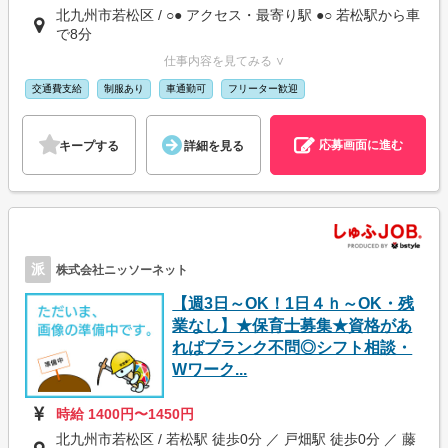
北九州市若松区 / ○● アクセス・最寄り駅 ●○ 若松駅から車
で8分
仕事内容を見てみる ∨
交通費支給
制服あり
車通勤可
フリーター歓迎
応募画面に進む
キープする
詳細を見る
派
株式会社ニッソーネット
【週3日～OK！1日４ｈ～OK・残
業なし】★保育士募集★資格があ
ればブランク不問◎シフト相談・
Wワーク...
時給 1400円〜1450円
北九州市若松区 / 若松駅 徒歩0分 ／ 戸畑駅 徒歩0分 ／ 藤