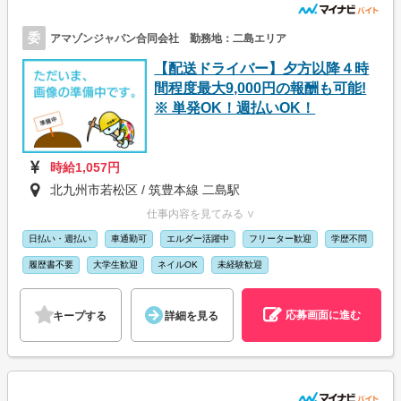
委
アマゾンジャパン合同会社 勤務地：二島エリア
【配送ドライバー】夕方以降４時
間程度最大9,000円の報酬も可能!
※ 単発OK！週払いOK！
時給1,057円
北九州市若松区 / 筑豊本線 二島駅
仕事内容を見てみる ∨
日払い・週払い
車通勤可
エルダー活躍中
フリーター歓迎
学歴不問
履歴書不要
大学生歓迎
ネイルOK
未経験歓迎
応募画面に進む
キープする
詳細を見る