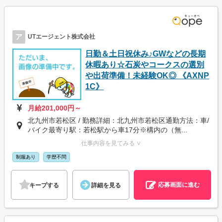
ア
UTエージェント株式会社
日勤＆土日祝休み♪GWなどの長期
休暇あり☆石炭やコークスの選別
や出荷準備！未経験OK◎ 《AXNP
1C》
月給201,000円～
北九州市若松区 / 勤務詳細：北九州市若松区通勤方法：車/
バイク最寄り駅：若松駅から車17分※構内の（無...
仕事内容を見てみる ∨
制服あり
学歴不問
応募画面に進む
キープする
詳細を見る