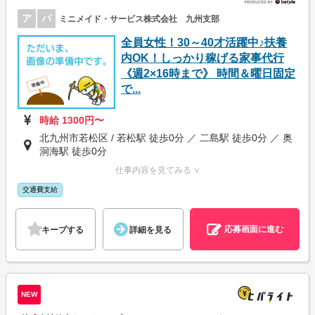
ア
パ
ミニメイド・サービス株式会社 九州支部
全員女性！30～40才活躍中♪扶養
内OK！しっかり稼げる家事代行
《週2×16時まで》 時間＆曜日固定
で...
時給 1300円〜
北九州市若松区 / 若松駅 徒歩0分 ／ 二島駅 徒歩0分 ／ 奥
洞海駅 徒歩0分
仕事内容を見てみる ∨
交通費支給
応募画面に進む
キープする
詳細を見る
NEW