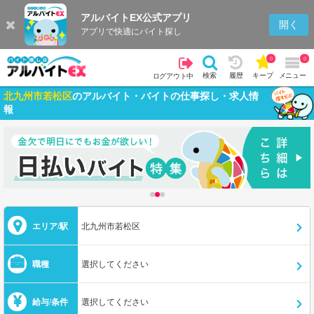
アルバイトEX公式アプリ
開く
アプリで快適にバイト探し
0
0
検索
履歴
キープ
メニュー
ログアウト中
北九州市若松区
のアルバイト・バイトの仕事探し・求人情
報
エリア/駅
北九州市若松区
職種
選択してください
給与/条件
選択してください