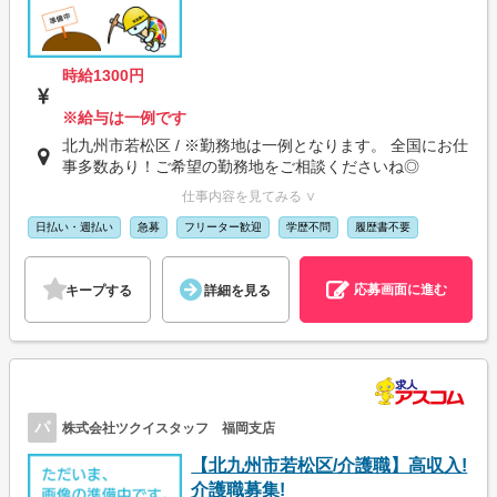
時給1300円
※給与は一例です
北九州市若松区 / ※勤務地は一例となります。 全国にお仕
事多数あり！ご希望の勤務地をご相談くださいね◎
仕事内容を見てみる ∨
日払い・週払い
急募
フリーター歓迎
学歴不問
履歴書不要
応募画面に進む
キープする
詳細を見る
パ
株式会社ツクイスタッフ 福岡支店
【北九州市若松区/介護職】高収入!
介護職募集!