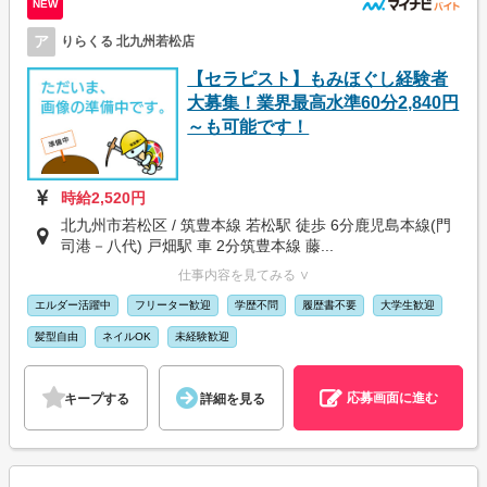
NEW
ア
りらくる 北九州若松店
【セラピスト】もみほぐし経験者
大募集！業界最高水準60分2,840円
～も可能です！
時給2,520円
北九州市若松区 / 筑豊本線 若松駅 徒歩 6分鹿児島本線(門
司港－八代) 戸畑駅 車 2分筑豊本線 藤...
仕事内容を見てみる ∨
エルダー活躍中
フリーター歓迎
学歴不問
履歴書不要
大学生歓迎
髪型自由
ネイルOK
未経験歓迎
応募画面に進む
キープする
詳細を見る