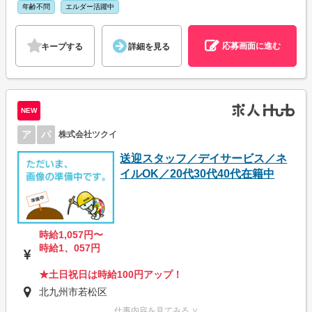
年齢不問
エルダー活躍中
応募画面に進む
キープする
詳細を見る
NEW
ア
パ
株式会社ツクイ
送迎スタッフ／デイサービス／ネ
イルOK／20代30代40代在籍中
時給1,057円〜
時給1、057円
★土日祝日は時給100円アップ！
北九州市若松区
仕事内容を見てみる ∨