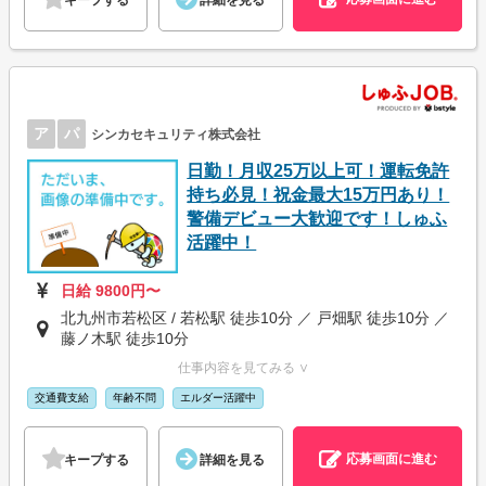
キープする
詳細を見る
ア
パ
シンカセキュリティ株式会社
日勤！月収25万以上可！運転免許
持ち必見！祝金最大15万円あり！
警備デビュー大歓迎です！しゅふ
活躍中！
日給 9800円〜
北九州市若松区 / 若松駅 徒歩10分 ／ 戸畑駅 徒歩10分 ／
藤ノ木駅 徒歩10分
仕事内容を見てみる ∨
交通費支給
年齢不問
エルダー活躍中
応募画面に進む
キープする
詳細を見る