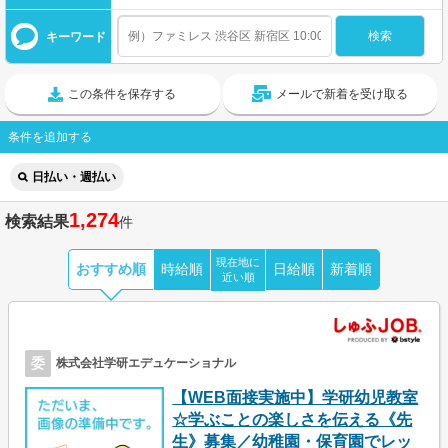
キーワード
この条件を保存する
メールで新着を受け取る
条件を追加する
日払い・週払い
1,274
検索結果
件
現在地に
おすすめ順
時給順
日給順
新着順
近い順
委
株式会社学研エデュケーショナル
【WEB面接実施中】学研幼児教室
☆学ぶことの楽しさを伝える《先
生》募集／幼稚園・保育園でレッ