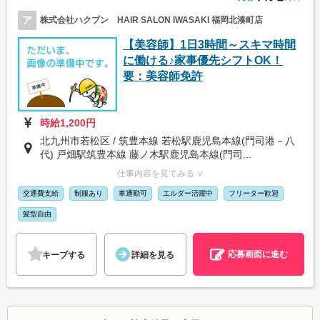
ア
株式会社ハクブン HAIR SALON IWASAKI 福岡北湊町店
【美容師】1日3時間～スキマ時間
に働ける♪家事優先シフトOK！
要：美容師免許
時給1,200円
北九州市若松区 / 筑豊本線 若松駅鹿児島本線(門司港－八
代) 戸畑駅筑豊本線 藤ノ木駅鹿児島本線(門司...
仕事内容を見てみる ∨
交通費支給
制服あり
車通勤可
エルダー活躍中
フリーター歓迎
髪型自由
応募画面に進む
キープする
詳細を見る