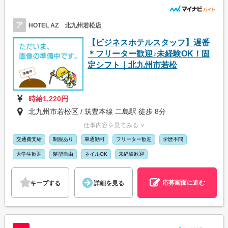
ア
HOTEL AZ 北九州若松店
【ビジネスホテルスタッフ】遅番
＊フリーター歓迎♪未経験OK！固
定シフト｜北九州市若松
時給1,220円
北九州市若松区 / 筑豊本線 二島駅 徒歩 8分
仕事内容を見てみる ∨
交通費支給
制服あり
車通勤可
フリーター歓迎
学歴不問
大学生歓迎
髪型自由
ネイルOK
未経験歓迎
応募画面に進む
キープする
詳細を見る