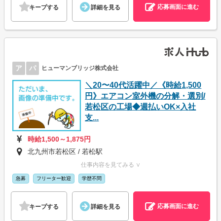
応募画面に進む
キープする
詳細を見る
ア
パ
ヒューマンブリッジ株式会社
＼20〜40代活躍中／《時給1,500
円》エアコン室外機の分解・選別/
若松区の工場◆週払いOK×入社
支...
時給1,500～1,875円
北九州市若松区 / 若松駅
仕事内容を見てみる ∨
急募
フリーター歓迎
学歴不問
応募画面に進む
キープする
詳細を見る