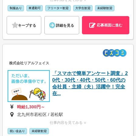
制服あり
車通勤可
フリーター歓迎
大学生歓迎
未経験歓迎
応募画面に進む
キープする
詳細を見る
株式会社リアルフェイス
「スマホで簡単アンケート調査」2
0代・30代・40代・50代・60代の
会社員・主婦（夫）活躍中！完全
在...
時給1,300円～
北九州市若松区 / 若松駅
仕事内容を見てみる ∨
祝い金あり
未経験歓迎