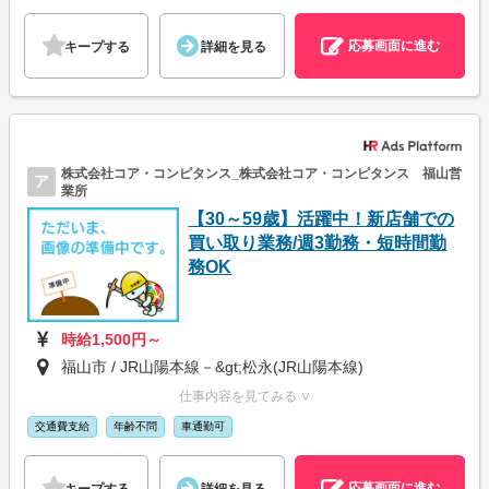
応募画面に進む
キープする
詳細を見る
株式会社コア・コンピタンス_株式会社コア・コンピタンス 福山営
ア
業所
【30～59歳】活躍中！新店舗での
買い取り業務/週3勤務・短時間勤
務OK
時給1,500円～
福山市 / JR山陽本線－&gt;松永(JR山陽本線)
仕事内容を見てみる ∨
交通費支給
年齢不問
車通勤可
応募画面に進む
キープする
詳細を見る