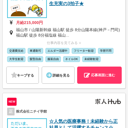
生充実の3拍子★
月給215,000円
福山市 / 山陽新幹線 福山駅 徒歩 8分山陽本線(神戸－門司)
福山駅 徒歩 8分福塩線 福山...
仕事内容を見てみる ∨
交通費支給
車通勤可
エルダー活躍中
フリーター歓迎
学歴不問
大学生歓迎
髪型自由
服装自由
ネイルOK
未経験歓迎
応募画面に進む
キープする
詳細を見る
NEW
正
株式会社ニチイ学館
☆人気の医療事務！未経験から正
社員として活躍するチャンス☆