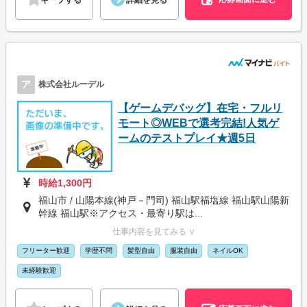
ア
株式会社ルーデル
【ゲームデバッグ】在宅・フルリ
モート◎WEBで選考完結!人気ゲ
ームのテストプレイ★週5日
時給1,300円
福山市 / 山陽本線(神戸－門司) 福山駅福塩線 福山駅山陽新
幹線 福山駅※アクセス・最寄り駅は...
仕事内容を見てみる ∨
フリーター歓迎
学歴不問
髪型自由
服装自由
ネイルOK
未経験歓迎