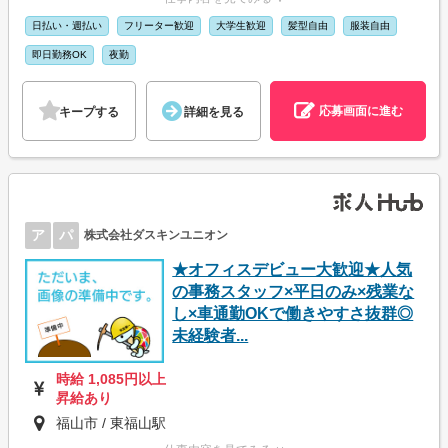
日払い・週払い
フリーター歓迎
大学生歓迎
髪型自由
服装自由
即日勤務OK
夜勤
応募画面に進む
キープする
詳細を見る
ア
パ
株式会社ダスキンユニオン
★オフィスデビュー大歓迎★人気
の事務スタッフ×平日のみ×残業な
し×車通勤OKで働きやすさ抜群◎
未経験者...
時給 1,085円以上
昇給あり
福山市 / 東福山駅