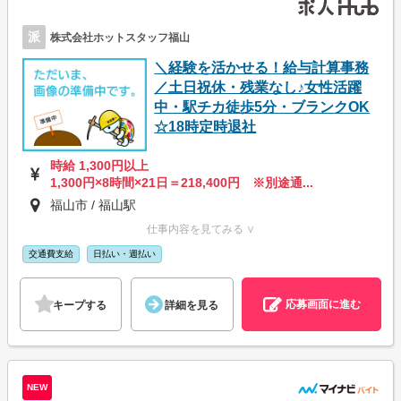
派
株式会社ホットスタッフ福山
＼経験を活かせる！給与計算事務
／土日祝休・残業なし♪女性活躍
中・駅チカ徒歩5分・ブランクOK
☆18時定時退社
時給 1,300円以上
1,300円×8時間×21日＝218,400円 ※別途通...
福山市 / 福山駅
仕事内容を見てみる ∨
交通費支給
日払い・週払い
応募画面に進む
キープする
詳細を見る
NEW