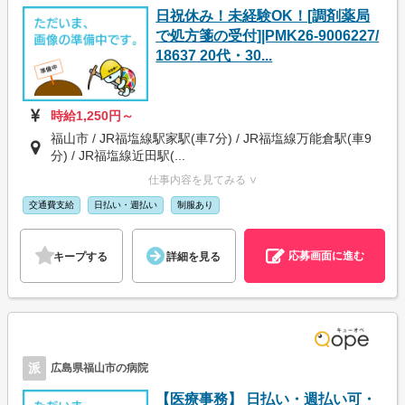
日祝休み！未経験OK！[調剤薬局
で処方箋の受付]|PMK26-9006227/
18637 20代・30...
時給1,250円～
福山市 / JR福塩線駅家駅(車7分) / JR福塩線万能倉駅(車9
分) / JR福塩線近田駅(...
仕事内容を見てみる ∨
交通費支給
日払い・週払い
制服あり
応募画面に進む
キープする
詳細を見る
派
広島県福山市の病院
【医療事務】 日払い・週払い可・