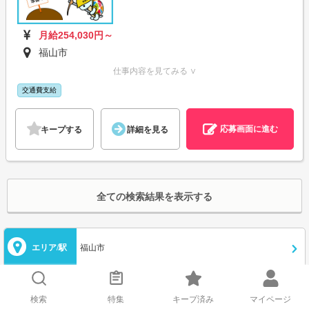
月給254,030円～
福山市
仕事内容を見てみる ∨
交通費支給
応募画面に進む
キープする
詳細を見る
全ての検索結果を表示する
エリア/駅
福山市
職種
事務・受付
検索
特集
キープ済み
マイページ