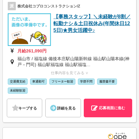
派
株式会社コプロコンストラクション/Z
【事務スタッフ】＼未経験が8割／
転勤ナシ＆土日祝休み(年間休日12
5日)★男女活躍中♪
月給261,090円
福山市 / 福塩線 備後本庄駅山陽新幹線 福山駅山陽本線(神
戸－門司) 福山駅福塩線 福山駅福塩...
仕事内容を見てみる ∨
交通費支給
車通勤可
フリーター歓迎
学歴不問
履歴書不要
未経験歓迎
応募画面に進む
キープする
詳細を見る