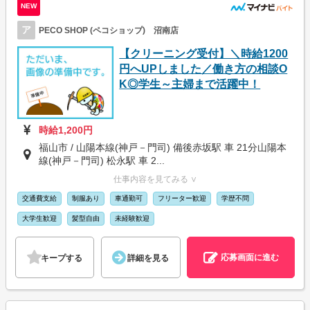
NEW
ア
PECO SHOP (ペコショップ) 沼南店
【クリーニング受付】＼時給1200
円へUPしました／働き方の相談O
K◎学生～主婦まで活躍中！
時給1,200円
福山市 / 山陽本線(神戸－門司) 備後赤坂駅 車 21分山陽本
線(神戸－門司) 松永駅 車 2...
仕事内容を見てみる ∨
交通費支給
制服あり
車通勤可
フリーター歓迎
学歴不問
大学生歓迎
髪型自由
未経験歓迎
応募画面に進む
キープする
詳細を見る