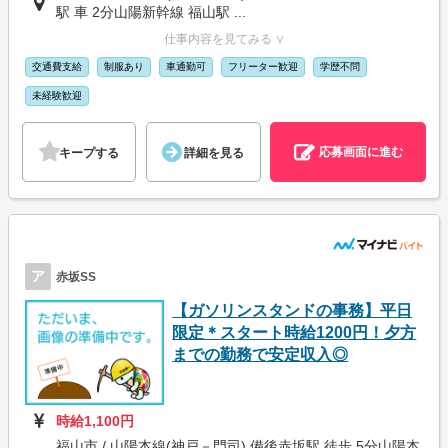
駅 車 2分山陽新幹線 福山駅 ...
仕事内容を見てみる ∨
交通費支給
制服あり
車通勤可
フリーター歓迎
学歴不問
未経験歓迎
応募画面に進む
キープする
詳細を見る
ア
赤坂SS
【ガソリンスタンドの事務】平日
限定＊スタート時給1200円！夕方
までの勤務で安定収入◎
時給1,100円
福山市 / 山陽本線(神戸－門司) 備後赤坂駅 徒歩 5分山陽本