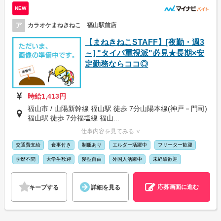
NEW
ア
カラオケまねきねこ 福山駅前店
【まねきねこSTAFF】[夜勤・週3
～] "タイパ重視派"必見★長期×安
定勤務ならココ◎
時給1,413円
福山市 / 山陽新幹線 福山駅 徒歩 7分山陽本線(神戸－門司)
福山駅 徒歩 7分福塩線 福山...
仕事内容を見てみる ∨
交通費支給
食事付き
制服あり
エルダー活躍中
フリーター歓迎
学歴不問
大学生歓迎
髪型自由
外国人活躍中
未経験歓迎
応募画面に進む
キープする
詳細を見る