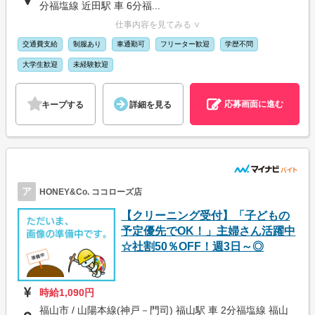
分福塩線 近田駅 車 6分福...
仕事内容を見てみる ∨
交通費支給
制服あり
車通勤可
フリーター歓迎
学歴不問
大学生歓迎
未経験歓迎
応募画面に進む
キープする
詳細を見る
ア
HONEY&Co. ココローズ店
【クリーニング受付】「子どもの
予定優先でOK！」主婦さん活躍中
☆社割50％OFF！週3日～◎
時給1,090円
福山市 / 山陽本線(神戸－門司) 福山駅 車 2分福塩線 福山