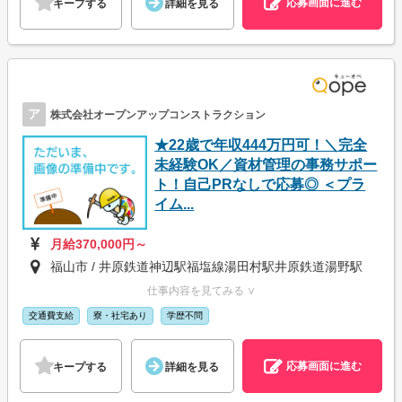
応募画面に進む
キープする
詳細を見る
ア
株式会社オープンアップコンストラクション
★22歳で年収444万円可！＼完全
未経験OK／資材管理の事務サポー
ト！自己PRなしで応募◎ ＜プラ
イム...
月給370,000円～
福山市 / 井原鉄道神辺駅福塩線湯田村駅井原鉄道湯野駅
仕事内容を見てみる ∨
交通費支給
寮・社宅あり
学歴不問
応募画面に進む
キープする
詳細を見る