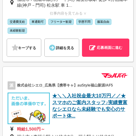
線(神戸－門司) 松永駅 車 1...
仕事内容を見てみる ∨
交通費支給
車通勤可
フリーター歓迎
学歴不問
服装自由
未経験歓迎
応募画面に進む
キープする
詳細を見る
派
株式会社シエロ_広島県【携帯キャ】auStyle福山新涯/AF5
★＼＼入社祝金最大10万円／／★
スマホのご案内スタッフ♪実績豊富
なシエロなら未経験でも安心のサ
ポート体...
時給1,500円～