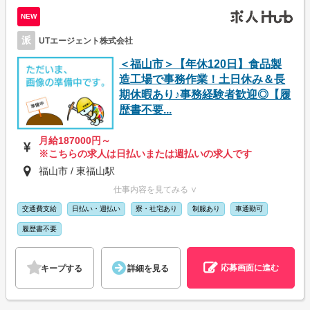
NEW
派
UTエージェント株式会社
＜福山市＞【年休120日】食品製
造工場で事務作業！土日休み＆長
期休暇あり♪事務経験者歓迎◎【履
歴書不要...
月給187000円～
※こちらの求人は日払いまたは週払いの求人です
福山市 / 東福山駅
仕事内容を見てみる ∨
交通費支給
日払い・週払い
寮・社宅あり
制服あり
車通勤可
履歴書不要
応募画面に進む
キープする
詳細を見る