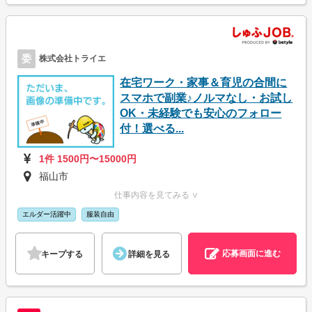
委
株式会社トライエ
在宅ワーク・家事＆育児の合間に
スマホで副業♪ノルマなし・お試し
OK・未経験でも安心のフォロー
付！選べる...
1件 1500円〜15000円
福山市
仕事内容を見てみる ∨
エルダー活躍中
服装自由
応募画面に進む
キープする
詳細を見る