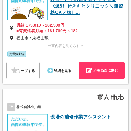
《週5》せきもとクリニック＼無資
格OK／嬉し...
月給 173,810～182,900円
■有資格者月給：181,760円～182...
福山市 / 東福山駅
仕事内容を見てみる ∨
交通費支給
応募画面に進む
キープする
詳細を見る
正
株式会社小川組
現場の補修作業アシスタント