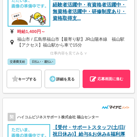
経験者活躍中・有資格者活躍中・
無資格者活躍中・研修制度あり・
資格取得支...
時給1,400円～
福山市 / 広島県福山市【最寄り駅】JR山陽本線 福山駅
【アクセス】福山駅から車で15分
仕事内容を見てみる ∨
交通費支給
日払い・週払い
応募画面に進む
キープする
詳細を見る
契
ハイコムビジネスサポート株式会社 福山センター
【受付・サポートスタッフ(土/日/
祝日休み)】給与&お休み&福利厚