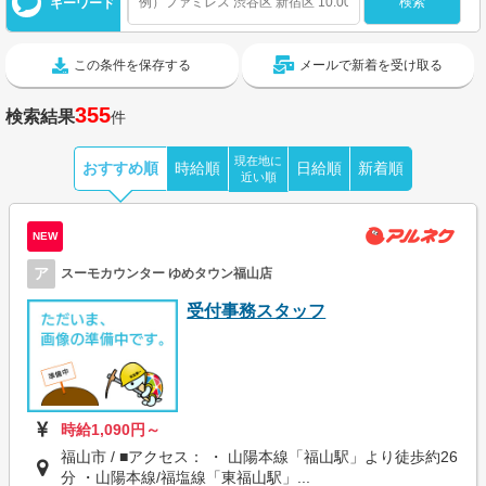
キーワード
この条件を保存する
メールで新着を受け取る
355
検索結果
件
現在地に
おすすめ順
時給順
日給順
新着順
近い順
NEW
ア
スーモカウンター ゆめタウン福山店
受付事務スタッフ
時給1,090円～
福山市 / ■アクセス： ・ 山陽本線「福山駅」より徒歩約26
分 ・山陽本線/福塩線「東福山駅」...