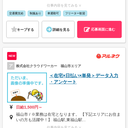
仕事内容を見てみる ∨
交通費支給
制服あり
車通勤可
フリーター歓迎
応募画面に進む
キープする
詳細を見る
NEW
ア
株式会社クラウドワーカー 福山市エリア
＜在宅×日払い×単発＞データ入力
・アンケート
日給1,500円～
福山市 / ※業務は在宅となります。 【下記エリアにお住ま
いの方も活躍中！】 福山駅,東福山駅...
仕事内容を見てみる ∨