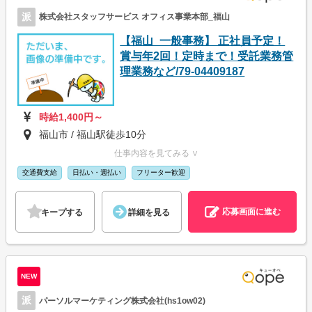
派
株式会社スタッフサービス オフィス事業本部_福山
【福山_一般事務】 正社員予定！
賞与年2回！定時まで！受託業務管
理業務など/79-04409187
時給1,400円～
福山市 / 福山駅徒歩10分
仕事内容を見てみる ∨
交通費支給
日払い・週払い
フリーター歓迎
応募画面に進む
キープする
詳細を見る
NEW
派
パーソルマーケティング株式会社(hs1ow02)