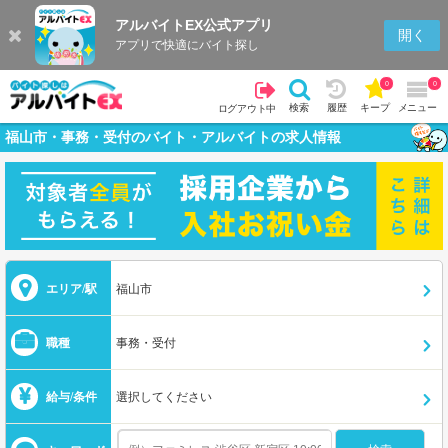
アルバイトEX公式アプリ
開く
アプリで快適にバイト探し
0
0
検索
履歴
キープ
メニュー
ログアウト中
福山市・事務・受付のバイト・アルバイトの求人情報
エリア/駅
福山市
職種
事務・受付
給与/条件
選択してください