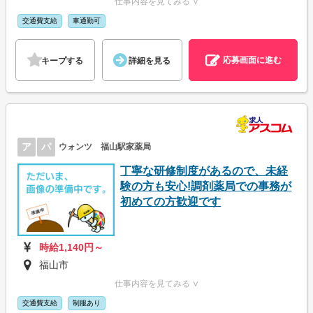
仕事内容を見てみる ∨
交通費支給
車通勤可
応募画面に進む
キープする
詳細を見る
ア
パ
ウォンツ 福山駅家薬局
丁寧な研修制度があるので、未経
験の方も安心!調剤薬局での事務が
初めての方歓迎です
時給1,140円～
福山市
仕事内容を見てみる ∨
交通費支給
制服あり