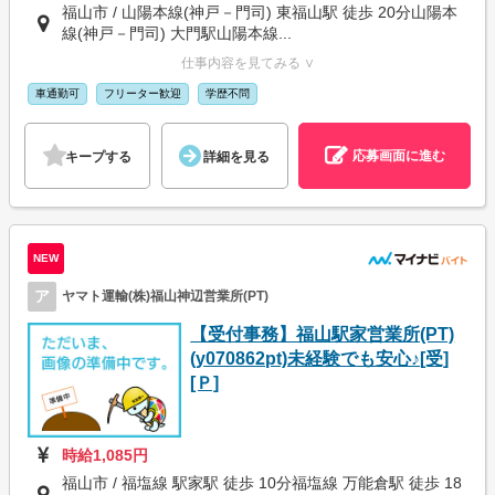
福山市 / 山陽本線(神戸－門司) 東福山駅 徒歩 20分山陽本
線(神戸－門司) 大門駅山陽本線...
仕事内容を見てみる ∨
車通勤可
フリーター歓迎
学歴不問
応募画面に進む
キープする
詳細を見る
NEW
ア
ヤマト運輸(株)福山神辺営業所(PT)
【受付事務】福山駅家営業所(PT)
(y070862pt)未経験でも安心♪[受]
[Ｐ]
時給1,085円
福山市 / 福塩線 駅家駅 徒歩 10分福塩線 万能倉駅 徒歩 18