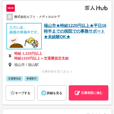
NEW
派
株式会社ルフト・メディカルケア
福山市★時給1220円以上★平日16
時半までの病院での事務サポート
★未経験OK★
時給 1,220円以上
時給1220円以上＋交通費規定支給
福山市 / 福山駅
仕事内容を見てみる ∨
交通費支給
車通勤可
応募画面に進む
キープする
詳細を見る