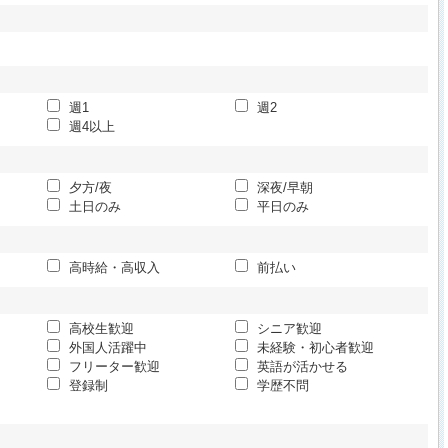
週1
週2
週4以上
夕方/夜
深夜/早朝
土日のみ
平日のみ
高時給・高収入
前払い
高校生歓迎
シニア歓迎
外国人活躍中
未経験・初心者歓迎
フリーター歓迎
英語が活かせる
登録制
学歴不問