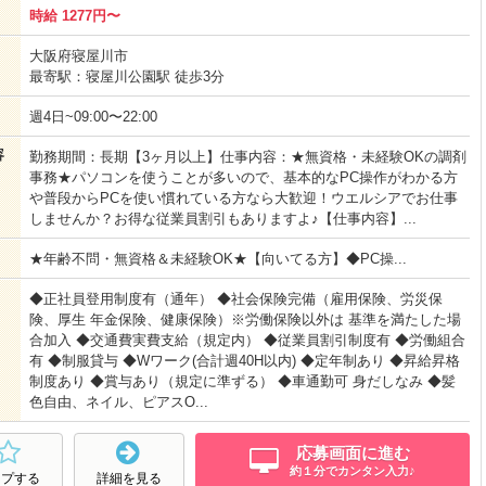
時給 1277円〜
大阪府寝屋川市
最寄駅：寝屋川公園駅 徒歩3分
週4日~09:00〜22:00
容
勤務期間：長期【3ヶ月以上】仕事内容：★無資格・未経験OKの調剤
事務★パソコンを使うことが多いので、基本的なPC操作がわかる方
や普段からPCを使い慣れている方なら大歓迎！ウエルシアでお仕事
しませんか？お得な従業員割引もありますよ♪【仕事内容】...
★年齢不問・無資格＆未経験OK★【向いてる方】◆PC操...
◆正社員登用制度有（通年） ◆社会保険完備（雇用保険、労災保
険、厚生 年金保険、健康保険）※労働保険以外は 基準を満たした場
合加入 ◆交通費実費支給（規定内） ◆従業員割引制度有 ◆労働組合
有 ◆制服貸与 ◆Wワーク(合計週40H以内) ◆定年制あり ◆昇給昇格
制度あり ◆賞与あり（規定に準ずる） ◆車通勤可 身だしなみ ◆髪
色自由、ネイル、ピアスO...
応募画面に進む
約１分でカンタン入力♪
ープする
詳細を見る