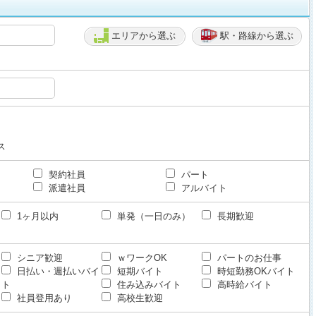
エリアから選ぶ
駅・路線から選ぶ
ス
契約社員
パート
派遣社員
アルバイト
1ヶ月以内
単発（一日のみ）
長期歓迎
シニア歓迎
ｗワークOK
パートのお仕事
日払い・週払いバイ
短期バイト
時短勤務OKバイト
ト
住み込みバイト
高時給バイト
社員登用あり
高校生歓迎