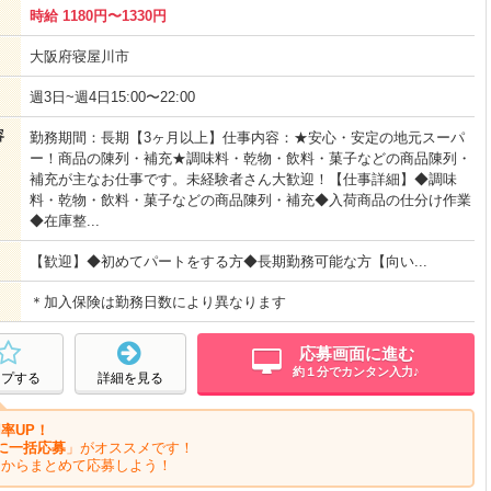
時給 1180円〜1330円
大阪府寝屋川市
週3日~週4日15:00〜22:00
容
勤務期間：長期【3ヶ月以上】仕事内容：★安心・安定の地元スーパ
ー！商品の陳列・補充★調味料・乾物・飲料・菓子などの商品陳列・
補充が主なお仕事です。未経験者さん大歓迎！【仕事詳細】◆調味
料・乾物・飲料・菓子などの商品陳列・補充◆入荷商品の仕分け作業
◆在庫整...
【歓迎】◆初めてパートをする方◆長期勤務可能な方【向い...
＊加入保険は勤務日数により異なります
応募画面に進む
約１分でカンタン入力♪
ープする
詳細を見る
率UP！
に一括応募
」がオススメです！
ジからまとめて応募しよう！