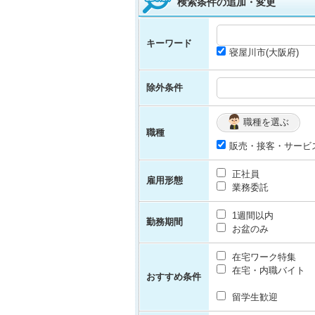
検索条件の追加・変更
キーワード
寝屋川市(大阪府)
除外条件
職種を選ぶ
職種
販売・接客・サービ
正社員
雇用形態
業務委託
1週間以内
勤務期間
お盆のみ
在宅ワーク特集
在宅・内職バイト
おすすめ条件
留学生歓迎