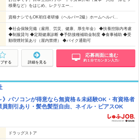
移乗など）をはじめ、レクリエー...
資格ナシでもOK初任者研修（ヘルパー2級）ホームヘルパ...
◆社会保険完備（雇用、労災、健康、厚生年金） ◆扶養控除内考慮
◆制服貸与 ◆定期健康診断 ◆予防接種補助金制度 ◆食事補助 ◆受
動喫煙対策あり（屋内禁煙） ◆バイク通勤可
応募画面に進む
約１分でカンタン入力♪
ープする
詳細を見る
社
～》パソコンが得意なら無資格＆未経験OK・有資格者
業員割引あり・髪色髪型自由、ネイル・ピアスOK
ドラッグストア