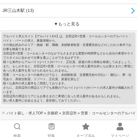
JR三山木駅 (13)
▼もっと見る
アルバイト求人サイト【アルバイトEX】は、京田辺市×営業・コールセンターのアルバイト・
バイト・パートの求人、募集情報から、
その他お好みのエリア・路線・駅、職種、未経験者歓迎・交通費支給などのこだわり条件でお
仕事を検索できます。
京田辺市×営業・コールセンターのなかでもさまざまな業態や時間帯などから自分の希望やライ
フスタイルに合わせて仕事を選ぶことができるはずです。
様々な条件からアルバイト[バイト]やパート、正社員、派遣の求人情報を検索してみましょう。
また、もしかすると、京田辺市×営業・コールセンターの求人案件以外にもお客さまのご希望に
合った求人案件を見つけられるかもしれません。
営業・コールセンターの条件だけでなく、未経験歓迎、交通費支給や日払い・週払い、寮・社
宅あり、高校生歓迎、リゾート、正社員、派遣社員など
様々な条件の求人案件をご用意しております。
さらに、京田辺市の周辺エリアでも多数のアルバイト[バイト]やパートの求人案件が掲載されて
います。
京田辺市の周辺エリアにもお客さまのご希望に合った求人案件があるかもしれません。
良い求人案件に出会えるよう、是非探してみてください。
バイト探し・求人TOP
»
京都府
»
京田辺市
» 営業・コールセンターのアルバイ
会社概要
｜
利用規約
｜
個人情報の取り扱いについて
｜
お問い合わせ
サイトマップ
｜
企業ご担当者様へ
｜
キーワードから探す
検索
特集
キープ済み
マイページ
© ZIGExN Co., Ltd. All Rights Reserved.