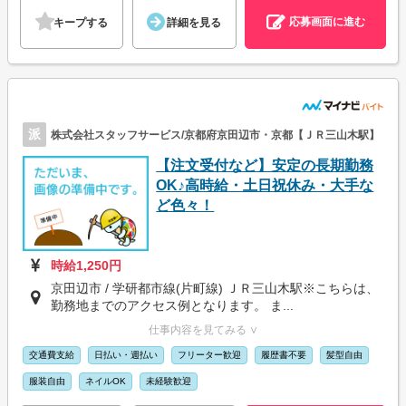
応募画面に進む
キープする
詳細を見る
派
株式会社スタッフサービス/京都府京田辺市・京都【ＪＲ三山木駅】
【注文受付など】安定の長期勤務
OK♪高時給・土日祝休み・大手な
ど色々！
時給1,250円
京田辺市 / 学研都市線(片町線) ＪＲ三山木駅※こちらは、
勤務地までのアクセス例となります。 ま...
仕事内容を見てみる ∨
交通費支給
日払い・週払い
フリーター歓迎
履歴書不要
髪型自由
服装自由
ネイルOK
未経験歓迎