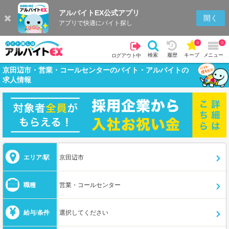
アルバイトEX公式アプリ
開く
アプリで快適にバイト探し
0
0
検索
履歴
キープ
メニュー
ログアウト中
京田辺市・営業・コールセンターのバイト・アルバイトの
求人情報
エリア/駅
京田辺市
職種
営業・コールセンター
給与/条件
選択してください