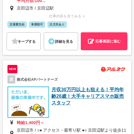
平均月収/100...
京田辺市 / 京田辺駅
仕事内容を見てみる ∨
交通費支給
車通勤可
託児所あり
応募画面に進む
キープする
詳細を見る
NEW
派
株式会社APパートナーズ
月収30万円以上も狙える！平均年
齢26歳！大手キャリアスマホ販売
スタッフ
時給1,400円～
京田辺市 / ○● アクセス・最寄り駅 ●○ 京田辺駅より徒歩11