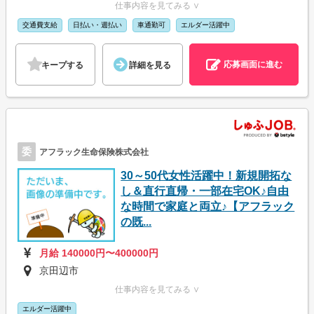
仕事内容を見てみる ∨
交通費支給
日払い・週払い
車通勤可
エルダー活躍中
応募画面に進む
キープする
詳細を見る
委
アフラック生命保険株式会社
30～50代女性活躍中！新規開拓な
し＆直行直帰・一部在宅OK♪自由
な時間で家庭と両立♪【アフラック
の既...
月給 140000円〜400000円
京田辺市
仕事内容を見てみる ∨
エルダー活躍中