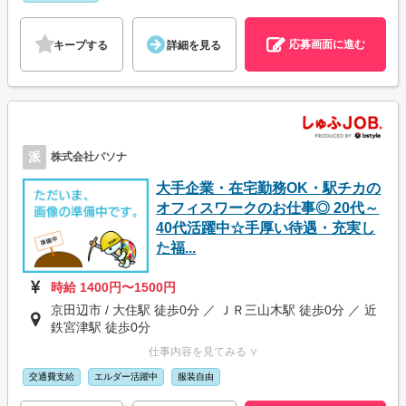
応募画面に進む
キープする
詳細を見る
派
株式会社パソナ
大手企業・在宅勤務OK・駅チカの
オフィスワークのお仕事◎ 20代～
40代活躍中☆手厚い待遇・充実し
た福...
時給 1400円〜1500円
京田辺市 / 大住駅 徒歩0分 ／ ＪＲ三山木駅 徒歩0分 ／ 近
鉄宮津駅 徒歩0分
仕事内容を見てみる ∨
交通費支給
エルダー活躍中
服装自由