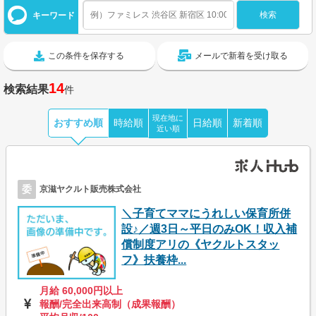
キーワード
この条件を保存する
メールで新着を受け取る
14
検索結果
件
現在地に
おすすめ順
時給順
日給順
新着順
近い順
委
京滋ヤクルト販売株式会社
＼子育てママにうれしい保育所併
設♪／週3日～平日のみOK！収入補
償制度アリの《ヤクルトスタッ
フ》扶養枠...
月給 60,000円以上
報酬/完全出来高制（成果報酬）