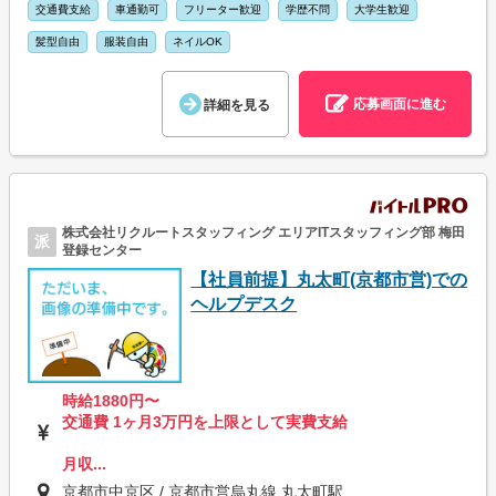
交通費支給
車通勤可
フリーター歓迎
学歴不問
大学生歓迎
髪型自由
服装自由
ネイルOK
応募画面に進む
詳細を見る
株式会社リクルートスタッフィング エリアITスタッフィング部 梅田
派
登録センター
【社員前提】丸太町(京都市営)での
ヘルプデスク
時給1880円〜
交通費 1ヶ月3万円を上限として実費支給
月収...
京都市中京区 / 京都市営烏丸線 丸太町駅