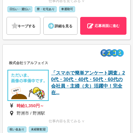
仕事内容を見てみる ∨
日払い・週払い
寮・社宅あり
車通勤可
応募画面に進む
キープする
詳細を見る
株式会社リアルフェイス
「スマホで簡単アンケート調査」2
0代・30代・40代・50代・60代の
会社員・主婦（夫）活躍中！完全
在...
時給1,350円～
野洲市 / 野洲駅
仕事内容を見てみる ∨
祝い金あり
未経験歓迎