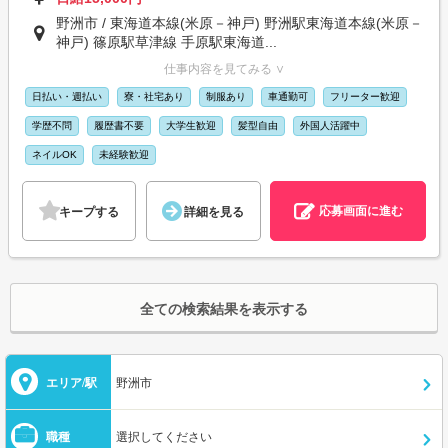
野洲市 / 東海道本線(米原－神戸) 野洲駅東海道本線(米原－
神戸) 篠原駅草津線 手原駅東海道...
仕事内容を見てみる ∨
日払い・週払い
寮・社宅あり
制服あり
車通勤可
フリーター歓迎
学歴不問
履歴書不要
大学生歓迎
髪型自由
外国人活躍中
ネイルOK
未経験歓迎
応募画面に進む
キープする
詳細を見る
全ての検索結果を表示する
エリア/駅
野洲市
職種
選択してください