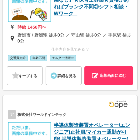
ればブランク不問◎シフト相談・
Wワーク...
時給 1450円〜
野洲市 / 野洲駅 徒歩0分 ／ 守山駅 徒歩0分 ／ 手原駅 徒歩
0分
仕事内容を見てみる ∨
交通費支給
年齢不問
エルダー活躍中
応募画面に進む
キープする
詳細を見る
ア
株式会社ワールドインテック
半導体製造装置オペレーター/エン
ジニア(正社員/マイカー通勤が可
能) 半導体製造装置オペレーター/