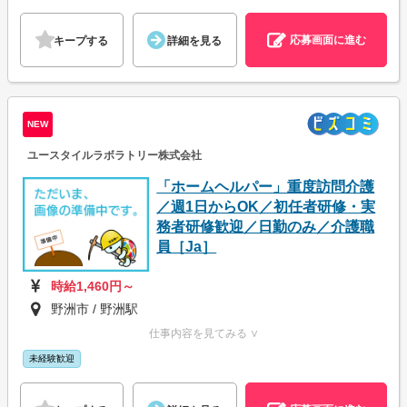
応募画面に進む
キープする
詳細を見る
NEW
ユースタイルラボラトリー株式会社
「ホームヘルパー」重度訪問介護
／週1日からOK／初任者研修・実
務者研修歓迎／日勤のみ／介護職
員［Ja］
時給1,460円～
野洲市 / 野洲駅
仕事内容を見てみる ∨
未経験歓迎