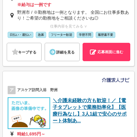
※給与は一例です
野洲市 / ※勤務地は一例となります。 全国にお仕事多数あ
り！ご希望の勤務地をご相談くださいね◎
仕事内容を見てみる ∨
日払い・週払い
急募
フリーター歓迎
学歴不問
履歴書不要
応募画面に進む
キープする
詳細を見る
ア
アスケア訪問入浴 野洲
＼介護未経験の方も歓迎！／【電
子タブレットで業務効率化】【医
療行為なし】3人1組で安心のサポ
ート体制あ...
時給1,695円～