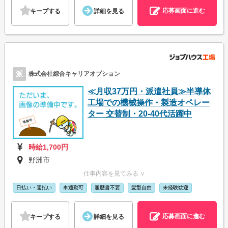
応募画面に進む
キープする
詳細を見る
派
株式会社綜合キャリアオプション
≪月収37万円・派遣社員≫半導体
工場での機械操作・製造オペレー
ター 交替制・20-40代活躍中
時給1,700円
野洲市
仕事内容を見てみる ∨
日払い・週払い
車通勤可
履歴書不要
髪型自由
未経験歓迎
応募画面に進む
キープする
詳細を見る