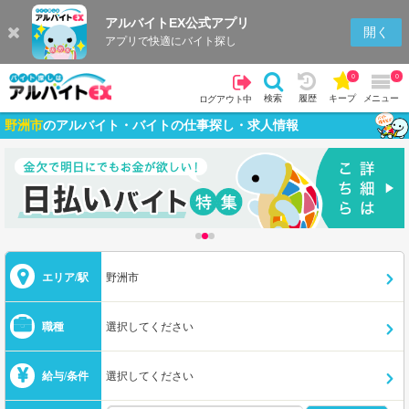
アルバイトEX公式アプリ
開く
アプリで快適にバイト探し
0
0
検索
履歴
キープ
メニュー
ログアウト中
野洲市
のアルバイト・バイトの仕事探し・求人情報
エリア/駅
野洲市
職種
選択してください
給与/条件
選択してください