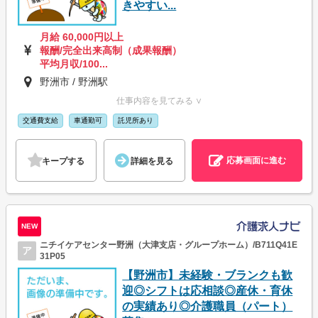
きやすい...
月給 60,000円以上
報酬/完全出来高制（成果報酬）
平均月収/100...
野洲市 / 野洲駅
仕事内容を見てみる ∨
交通費支給
車通勤可
託児所あり
応募画面に進む
キープする
詳細を見る
NEW
ニチイケアセンター野洲（大津支店・グループホーム）/B711Q41E
ア
31P05
【野洲市】未経験・ブランクも歓
迎◎シフトは応相談◎産休・育休
の実績あり◎介護職員（パート）