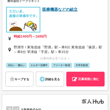
株式会社イープラネット
医療機器などの組立
時給1400円～1688円
野洲市 / 東海道線『野洲』駅～車8分 東海道線『篠原』駅
～車8分 草津線『手原』駅～車15分
仕事内容を見てみる ∨
日払い・週払い
エルダー活躍中
フリーター歓迎
大学生歓迎
応募画面に進む
キープする
詳細を見る
ア
パ
大新東株式会社