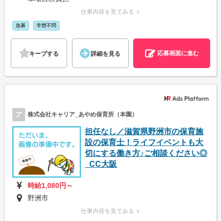
仕事内容を見てみる ∨
急募
学歴不問
応募画面に進む
キープする
詳細を見る
ア
株式会社キャリア_あやめ保育所（本園）
担任なし／滋賀県野洲市の保育施
設の保育士！ライフイベントも大
切にする働き方♪ご相談ください◎
_CC大阪
時給1,080円～
野洲市
仕事内容を見てみる ∨