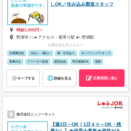
しOK／住み込み製造スタッフ
時給1,800円～
野洲市 / ○● アクセス・最寄り駅 ●○ 野洲駅
仕事内容を見てみる ∨
交通費支給
日払い・週払い
寮・社宅あり
オープニングスタッフ
食事付き
フリーター歓迎
髪型自由
即日勤務OK
夜勤
応募画面に進む
キープする
詳細を見る
派
株式会社ニッソーネット
【週3日～OK！1日４ｈ～OK・残
業なし】★保育士募集★資格があ