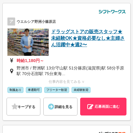
ア
ウエルシア野洲小篠原店
ドラッグストアの販売スタッフ★
未経験OK★資格必要なし★主婦さ
ん活躍中★週2〜
時給1,180円～
野洲市 / 野洲駅 13分守山駅 51分篠原(滋賀県)駅 58分手原
駅 70分石部駅 75分東海...
仕事内容を見てみる ∨
制服あり
車通勤可
フリーター歓迎
未経験歓迎
応募画面に進む
キープする
詳細を見る