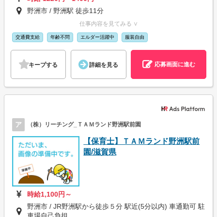
野洲市 / 野洲駅 徒歩11分
仕事内容を見てみる ∨
交通費支給
年齢不問
エルダー活躍中
服装自由
応募画面に進む
キープする
詳細を見る
ア
（株）リーチング_ＴＡＭランド野洲駅前園
【保育士】ＴＡＭランド野洲駅前
園/滋賀県
時給1,100円～
野洲市 / JR野洲駅から徒歩５分 駅近(5分以内) 車通勤可 駐
車場自己負担