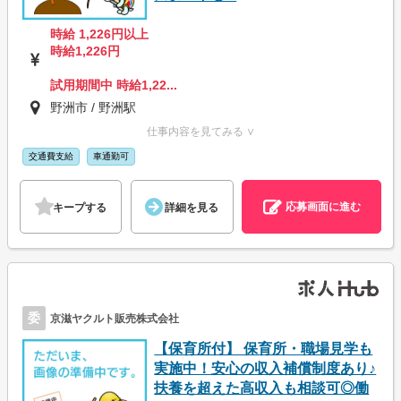
時給 1,226円以上
時給1,226円
試用期間中 時給1,22...
野洲市 / 野洲駅
仕事内容を見てみる ∨
交通費支給
車通勤可
応募画面に進む
キープする
詳細を見る
委
京滋ヤクルト販売株式会社
【保育所付】 保育所・職場見学も
実施中！安心の収入補償制度あり♪
扶養を超えた高収入も相談可◎働