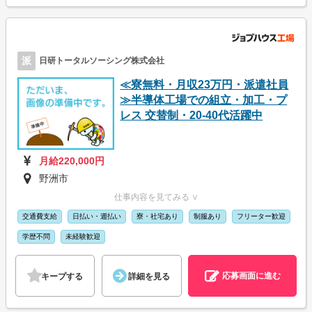
派
日研トータルソーシング株式会社
≪寮無料・月収23万円・派遣社員
≫半導体工場での組立・加工・プ
レス 交替制・20-40代活躍中
月給220,000円
野洲市
仕事内容を見てみる ∨
交通費支給
日払い・週払い
寮・社宅あり
制服あり
フリーター歓迎
学歴不問
未経験歓迎
応募画面に進む
キープする
詳細を見る