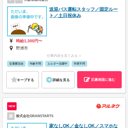
送迎バス運転スタッフ／固定ルー
ト／土日祝休み
時給1,300円〜
野洲市
仕事内容を見てみる ∨
交通費支給
年齢不問
エルダー活躍中
学歴不問
応募画面に進む
キープする
詳細を見る
NEW
派
株式会社GRANSTARTS
家なしOK／金なしOK／スマホな