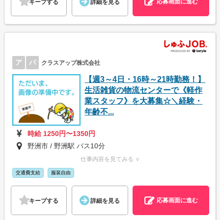
応募画面に進む
キープする
詳細を見る
ア
パ
クラスアップ株式会社
【週3～4日・16時～21時勤務！】
生活雑貨の物流センターで《軽作
業スタッフ》を大募集☆＼経験・
年齢不...
時給 1250円〜1350円
野洲市 / 野洲駅 バス10分
仕事内容を見てみる ∨
交通費支給
服装自由
応募画面に進む
キープする
詳細を見る