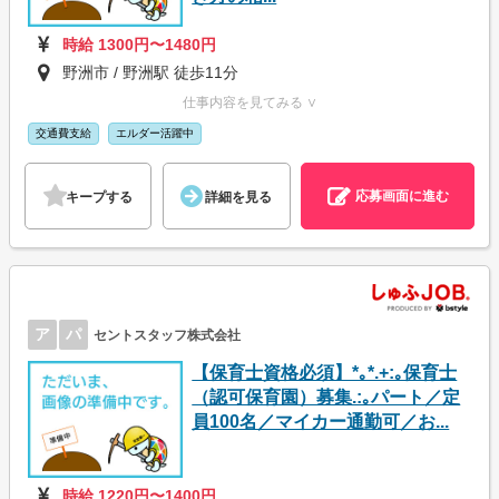
時給 1300円〜1480円
野洲市 / 野洲駅 徒歩11分
仕事内容を見てみる ∨
交通費支給
エルダー活躍中
応募画面に進む
キープする
詳細を見る
ア
パ
セントスタッフ株式会社
【保育士資格必須】*｡*.+:｡保育士
（認可保育園）募集.:｡パート／定
員100名／マイカー通勤可／お...
時給 1220円〜1400円