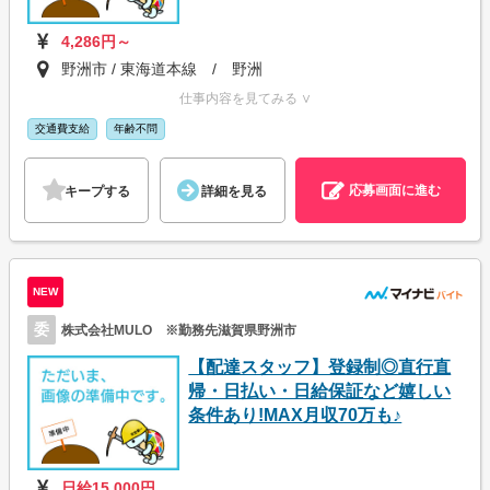
4,286円～
野洲市 / 東海道本線 / 野洲
仕事内容を見てみる ∨
交通費支給
年齢不問
応募画面に進む
キープする
詳細を見る
NEW
委
株式会社MULO ※勤務先滋賀県野洲市
【配達スタッフ】登録制◎直行直
帰・日払い・日給保証など嬉しい
条件あり!MAX月収70万も♪
日給15,000円