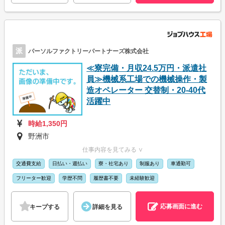
派
パーソルファクトリーパートナーズ株式会社
≪寮完備・月収24.5万円・派遣社
員≫機械系工場での機械操作・製
造オペレーター 交替制・20-40代
活躍中
時給1,350円
野洲市
仕事内容を見てみる ∨
交通費支給
日払い・週払い
寮・社宅あり
制服あり
車通勤可
フリーター歓迎
学歴不問
履歴書不要
未経験歓迎
応募画面に進む
キープする
詳細を見る