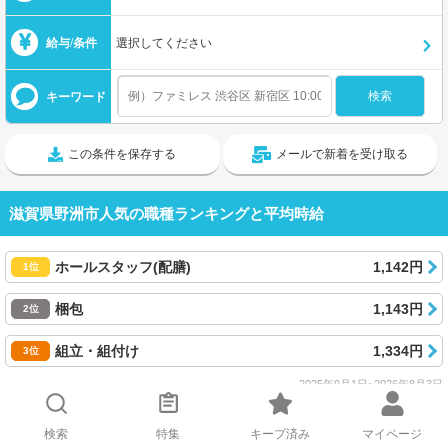
給与/条件
選択してください
キーワード
この条件を保存する
メールで新着を受け取る
滋賀県野洲市人気の職種ランキングと平均時給
ホールスタッフ(配膳)
1,142円
1位
梱包
1,143円
2位
組立・組付け
1,334円
3位
2025年9月1日~2026年8月3日
検索
特集
キープ済み
マイページ