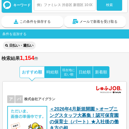
キーワード
この条件を保存する
メールで新着を受け取る
条件を追加する
日払い・週払い
1,154
検索結果
件
現在地に
おすすめ順
時給順
日給順
新着順
近い順
ア
パ
株式会社アイグラン
＜2026年4月新規開園＞オープニ
ングスタッフ大募集！認可保育園
の保育士（パート）★入社後の働
き方の相...