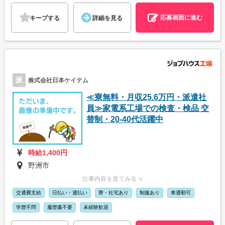
応募画面に進む
キープする
詳細を見る
派
株式会社日本ケイテム
≪寮無料・月収25.6万円・派遣社
員≫家電系工場での検査・検品 交
替制・20-40代活躍中
時給1,400円
野洲市
仕事内容を見てみる ∨
交通費支給
日払い・週払い
寮・社宅あり
制服あり
車通勤可
学歴不問
履歴書不要
未経験歓迎