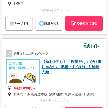
野洲市
仕事内容を見てみる ∨
応募画面に進む
キープする
詳細を見る
ア
成基コミュニティグループ
【新1回生も】「授業だけ」が仕事
じゃない。準備・片付けにも給与
支給！
時給1,090円～
野洲市 / JR東海道本線(琵琶湖線)(米原～京都) 野洲駅
仕事内容を見てみる ∨