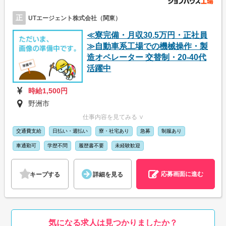
正
UTエージェント株式会社（関東）
≪寮完備・月収30.5万円・正社員
≫自動車系工場での機械操作・製
造オペレーター 交替制・20-40代
活躍中
時給1,500円
野洲市
仕事内容を見てみる ∨
交通費支給
日払い・週払い
寮・社宅あり
急募
制服あり
車通勤可
学歴不問
履歴書不要
未経験歓迎
応募画面に進む
キープする
詳細を見る
気になる求人は見つかりましたか？