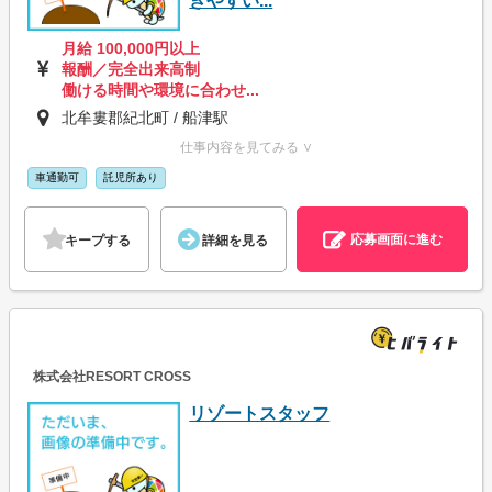
きやすい...
月給 100,000円以上
報酬／完全出来高制
働ける時間や環境に合わせ...
北牟婁郡紀北町 / 船津駅
仕事内容を見てみる ∨
車通勤可
託児所あり
応募画面に進む
キープする
詳細を見る
株式会社RESORT CROSS
リゾートスタッフ