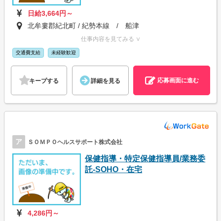
日給3,664円～
北牟婁郡紀北町 / 紀勢本線 / 船津
仕事内容を見てみる ∨
交通費支給
未経験歓迎
応募画面に進む
キープする
詳細を見る
ア
ＳＯＭＰＯヘルスサポート株式会社
保健指導・特定保健指導員/業務委
託-SOHO・在宅
4,286円～