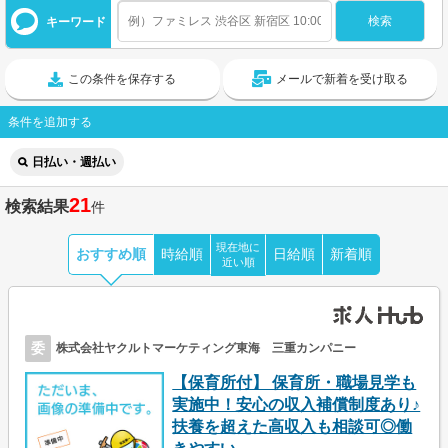
キーワード
この条件を保存する
メールで新着を受け取る
条件を追加する
日払い・週払い
21
検索結果
件
現在地に
おすすめ順
時給順
日給順
新着順
近い順
委
株式会社ヤクルトマーケティング東海 三重カンパニー
【保育所付】 保育所・職場見学も
実施中！安心の収入補償制度あり♪
扶養を超えた高収入も相談可◎働