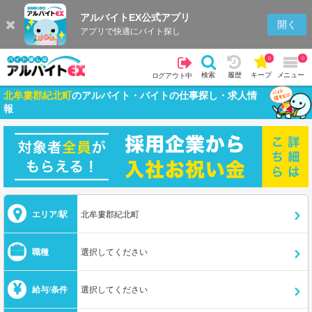
アルバイトEX公式アプリ
開く
アプリで快適にバイト探し
0
0
検索
履歴
キープ
メニュー
ログアウト中
北牟婁郡紀北町
のアルバイト・バイトの仕事探し・求人情
報
エリア/駅
北牟婁郡紀北町
職種
選択してください
給与/条件
選択してください