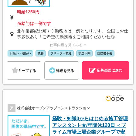
時給1250円
※給与は一例です
北牟婁郡紀北町 / ※勤務地は一例となります。 全国にお仕
事多数あり！ご希望の勤務地をご相談くださいね◎
仕事内容を見てみる ∨
日払い・週払い
急募
フリーター歓迎
学歴不問
履歴書不要
応募画面に進む
キープする
詳細を見る
ア
株式会社オープンアップコンストラクション
経験・知識0からはじめる施工管理
アシスタント★/年間休120日 ＜プ
ライム市場上場企業グループで安