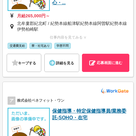
心・...
月給265,000円～
北牟婁郡紀北町 / 紀勢本線船津駅紀勢本線阿曽駅紀勢本線
伊勢柏崎駅
仕事内容を見てみる ∨
交通費支給
寮・社宅あり
学歴不問
応募画面に進む
キープする
詳細を見る
ア
株式会社ベネフィット・ワン
保健指導・特定保健指導員/業務委
託-SOHO・在宅