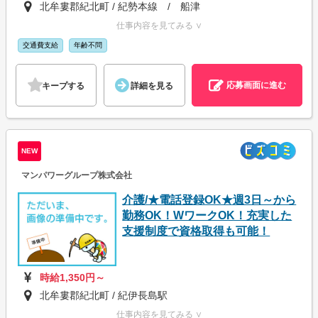
北牟婁郡紀北町 / 紀勢本線 / 船津
仕事内容を見てみる ∨
交通費支給
年齢不問
応募画面に進む
キープする
詳細を見る
NEW
マンパワーグループ株式会社
介護/★電話登録OK★週3日～から
勤務OK！WワークOK！充実した
支援制度で資格取得も可能！
時給1,350円～
北牟婁郡紀北町 / 紀伊長島駅
仕事内容を見てみる ∨