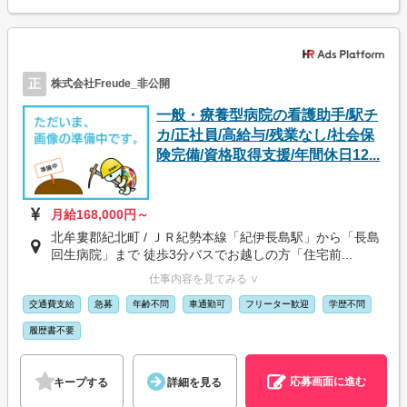
正
株式会社Freude_非公開
一般・療養型病院の看護助手/駅チ
カ/正社員/高給与/残業なし/社会保
険完備/資格取得支援/年間休日12...
月給168,000円～
北牟婁郡紀北町 / ＪＲ紀勢本線「紀伊長島駅」から「長島
回生病院」まで 徒歩3分バスでお越しの方「住宅前...
仕事内容を見てみる ∨
交通費支給
急募
年齢不問
車通勤可
フリーター歓迎
学歴不問
履歴書不要
応募画面に進む
キープする
詳細を見る