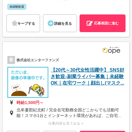
未経験歓迎
応募画面に進む
キープする
詳細を見る
委
株式会社エンターファンズ
【20代～30代女性活躍中】 SNS好
き歓迎♪副業ライバー募集｜未経験
OK｜在宅ワーク｜顔出し(マスク...
時給1,500円～
北牟婁郡紀北町 / 完全在宅勤務全国どこからでも活動可
能！スマホ1台とインターネット環境があれば、ご自宅...
仕事内容を見てみる ∨