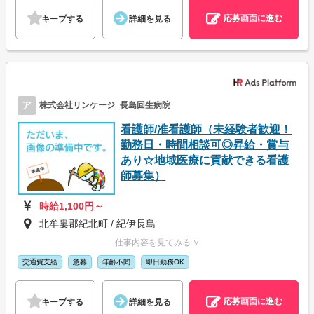
応募画面に進む
キープする
詳細を見る
ア
株式会社リンケージ_長島回生病院
看護師/准看護師（未経験者歓迎！
勤務日・時間相談可◎昇給・賞与
あり☆地域医療に貢献できる看護
師募集）
時給1,100円～
北牟婁郡紀北町 / 紀伊長島
仕事内容を見てみる ∨
交通費支給
急募
年齢不問
即日勤務OK
応募画面に進む
キープする
詳細を見る