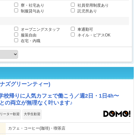
寮・社宅あり
社員登用制度あり
制服貸与あり
託児所あり
オープニングスタッフ
車通勤可
服装自由
ネイル・ピアスOK
在宅・内職
ea (ナナズグリーンティー)
学校帰りに人気カフェで働こう／週2日・1日4h〜
との両立が無理なく叶います♪
リーター歓迎
大学生歓迎
カフェ・コーヒー(珈琲)・喫茶店