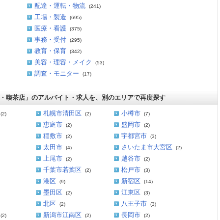
配達・運転・物流
(241)
工場・製造
(695)
医療・看護
(375)
事務・受付
(295)
教育・保育
(342)
美容・理容・メイク
(53)
調査・モニター
(17)
)・喫茶店」のアルバイト・求人を、別のエリアで再度探す
札幌市清田区
小樽市
(2)
(2)
(7)
恵庭市
盛岡市
(2)
(2)
稲敷市
宇都宮市
(2)
(3)
太田市
さいたま市大宮区
(4)
(2)
上尾市
越谷市
(2)
(2)
千葉市若葉区
松戸市
(2)
(3)
港区
新宿区
(9)
(14)
墨田区
江東区
(2)
(3)
北区
八王子市
(2)
(3)
新潟市江南区
長岡市
(2)
(2)
(2)