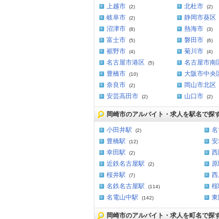
上越市
北杜市
(2)
(2)
岐阜市
静岡市葵区
(2)
沼津市
熱海市
(8)
(3)
富士市
磐田市
(5)
(6)
裾野市
菊川市
(4)
(4)
名古屋市港区
名古屋市南
(5)
豊橋市
大阪市中央
(10)
奈良市
岡山市北区
(2)
安芸高田市
山口市
(2)
(2)
岡崎市のアルバイト・求人を駅名で探
小田井駅
名
(2)
豊橋駅
安
(12)
幸田駅
西
(2)
近鉄名古屋駅
原
(2)
桜井駅
西
(7)
名鉄名古屋駅
桜
(114)
名電山中駅
東
(142)
岡崎市のアルバイト・求人を町名で探