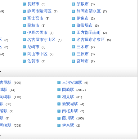
長野市
須坂市
(3)
(3)
静岡市駿河区
静岡市清水区
(9)
(2)
(7)
富士宮市
伊東市
(3)
(2)
藤枝市
御殿場市
(3)
(5)
伊豆の国市
田方郡函南町
(3)
(2)
区
名古屋市守山区
名古屋市名東区
(2)
(6)
(5)
区
尼崎市
三木市
(2)
(2)
(2)
岡山市中区
三原市
(4)
(2)
(3)
佐賀市
宮崎市
(2)
(2)
す
古屋駅
三河安城駅
(690)
(6)
城駅
岡崎駅
(14)
(2017)
岡崎駅
相見駅
(110)
(31)
駅
新安城駅
(30)
(4)
尾駅
南桜井駅
(2)
(2)
駅
藤川駅
(8)
(165)
岡崎駅
伊奈駅
(658)
(2)
す