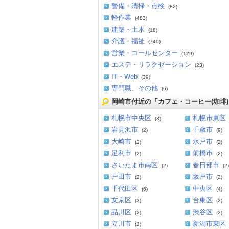
警備・清掃・点検
(82)
軽作業
(483)
建築・土木
(18)
介護・福祉
(740)
営業・コールセンター
(129)
エステ・リラクゼーション
(23)
IT・Web
(39)
専門職、その他
(6)
岡崎市付近の「カフェ・コーヒー(珈琲
札幌市中央区
札幌市東区
(3)
岩見沢市
千歳市
(2)
(9)
大崎市
水戸市
(2)
(2)
足利市
前橋市
(2)
(2)
さいたま市南区
春日部市
(2)
(2)
戸田市
坂戸市
(2)
(2)
千代田区
中央区
(6)
(4)
文京区
台東区
(3)
(2)
品川区
渋谷区
(2)
(2)
立川市
新潟市東区
(2)