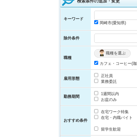
検索条件の追加・変更
キーワード
岡崎市(愛知県)
除外条件
職種を選ぶ
職種
カフェ・コーヒー(珈
正社員
雇用形態
業務委託
1週間以内
勤務期間
お盆のみ
在宅ワーク特集
在宅・内職バイト
おすすめ条件
留学生歓迎