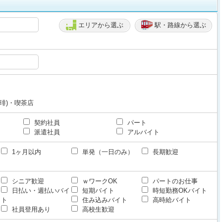
エリアから選ぶ
駅・路線から選ぶ
琲)・喫茶店
契約社員
パート
派遣社員
アルバイト
1ヶ月以内
単発（一日のみ）
長期歓迎
シニア歓迎
ｗワークOK
パートのお仕事
日払い・週払いバイ
短期バイト
時短勤務OKバイト
ト
住み込みバイト
高時給バイト
社員登用あり
高校生歓迎