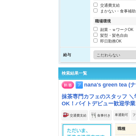
交通費支給
まかない・食事補助
職場環境
副業・ｗワークOK
髪型・髪色自由
即日勤務OK
給与
検索結果一覧
nana's green t
抹茶専門カフェのスタッフ ＼
OK！バイトデビュー歓迎学業
車通勤可
フ
交通費支給
食事付き
職種