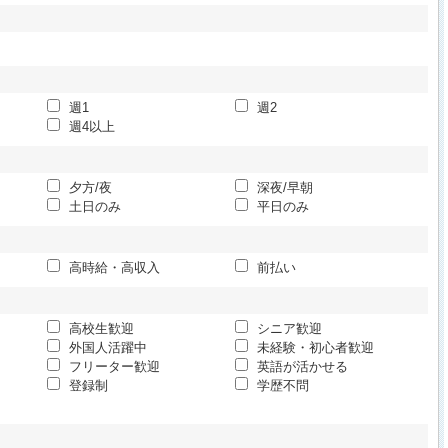
週1
週2
週4以上
夕方/夜
深夜/早朝
土日のみ
平日のみ
高時給・高収入
前払い
高校生歓迎
シニア歓迎
外国人活躍中
未経験・初心者歓迎
フリーター歓迎
英語が活かせる
登録制
学歴不問