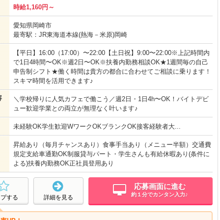
時給1,160円～
愛知県岡崎市
最寄駅：JR東海道本線(熱海－米原)岡崎
【平日】16:00（17:00）〜22:00【土日祝】9:00〜22:00※上記時間内
で1日4時間〜OK※週2日〜OK※扶養内勤務相談OK★1週間毎の自己
申告制シフト★働く時間は貴方の都合に合わせてご相談に乗ります！
スキマ時間を活用できます♪
容
＼学校帰りに人気カフェで働こう／週2日・1日4h〜OK！バイトデビ
ュー歓迎学業との両立が無理なく叶います♪
未経験OK学生歓迎WワークOKブランクOK接客経験者大...
昇給あり（毎月チャンスあり）食事手当あり（メニュー半額）交通費
規定支給車通勤OK制服貸与パート・学生さんも有給休暇あり(条件に
よる)扶養内勤務OK正社員登用あり
応募画面に進む
約１分でカンタン入力♪
ープする
詳細を見る