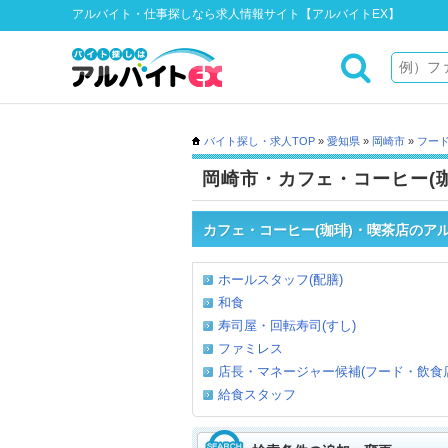
アルバイト・仕事探しなら求人情報サイト【アルバイトEX】
バイト探し・求人TOP
»
愛知県
»
岡崎市
»
フー
岡崎市・カフェ・コーヒー(
カフェ・コーヒー(珈琲)・喫茶店のア
ホールスタッフ(配膳)
和食
寿司屋・回転寿司(すし)
ファミレス
店長・マネージャー候補(フード・飲食店
給食スタッフ