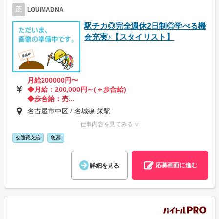
正
LOUIMADNA
駅チカ◎完全週休2日制◎学べる機
会充実♪【スタイリスト】
月給200000円〜
◆月給：200,000円～(＋歩合給)
◆歩合給：売...
名古屋市中区 / 名城線 栄駅
仕事内容を見てみる ∨
交通費支給
急募
応募画面に進む
詳細を見る