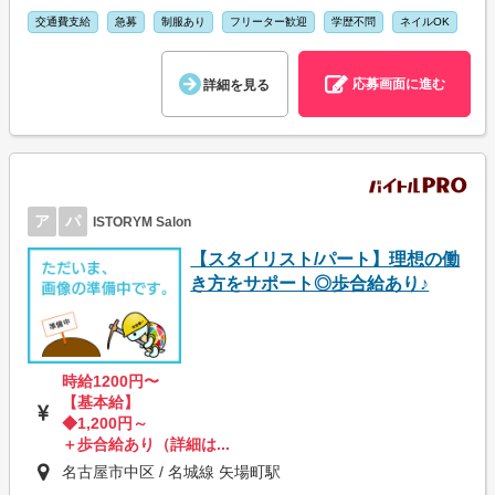
交通費支給
急募
制服あり
フリーター歓迎
学歴不問
ネイルOK
応募画面に進む
詳細を見る
ア
パ
ISTORYM Salon
【スタイリスト/パート】理想の働
き方をサポート◎歩合給あり♪
時給1200円〜
【基本給】
◆1,200円～
＋歩合給あり（詳細は...
名古屋市中区 / 名城線 矢場町駅