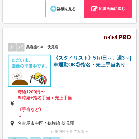
応募画面に進む
詳細を見る
ア
パ
美容室ISA 伏見店
《スタイリスト》5ｈ/日～、週3～|
車通勤OK◎指名・売上手当あり
時給1200円〜
※時給+指名手当＋売上手当
《手当など》
...
名古屋市中区 / 鶴舞線 伏見駅
仕事内容を見てみる ∨