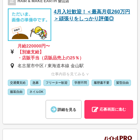
正
HAIR & MAKE EARTH 金山店
4月入社歓迎！＜最高月収260万円
＞頑張りをしっかり評価◎
月給220000円〜
【別途支給】
・店販手当（店販品売上の25％）
名古屋市中区 / 東海道本線 金山駅
仕事内容を見てみる ∨
交通費支給
急募
フリーター歓迎
学歴不問
履歴書不要
髪型自由
服装自由
ネイルOK
応募画面に進む
詳細を見る