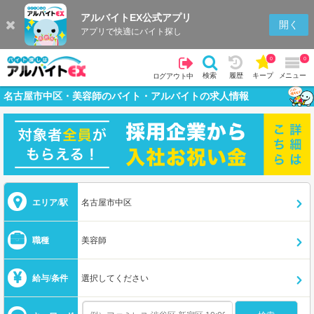
アルバイトEX公式アプリ
開く
アプリで快適にバイト探し
0
0
検索
履歴
キープ
メニュー
ログアウト中
名古屋市中区・美容師のバイト・アルバイトの求人情報
エリア/駅
名古屋市中区
職種
美容師
給与/条件
選択してください