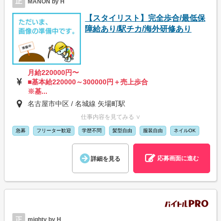
正
MANON by H
【スタイリスト】完全歩合/最低保
障給あり/駅チカ/海外研修あり
月給220000円〜
■基本給220000～300000円＋売上歩合
※基...
名古屋市中区 / 名城線 矢場町駅
仕事内容を見てみる ∨
急募
フリーター歓迎
学歴不問
髪型自由
服装自由
ネイルOK
応募画面に進む
詳細を見る
正
mighty by H