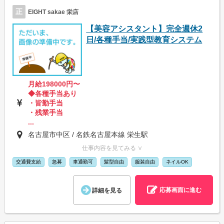
正
EIGHT sakae 栄店
【美容アシスタント】完全週休2
日/各種手当/実践型教育システム
月給198000円〜
◆各種手当あり
・皆勤手当
・残業手当
...
名古屋市中区 / 名鉄名古屋本線 栄生駅
仕事内容を見てみる ∨
交通費支給
急募
車通勤可
髪型自由
服装自由
ネイルOK
応募画面に進む
詳細を見る