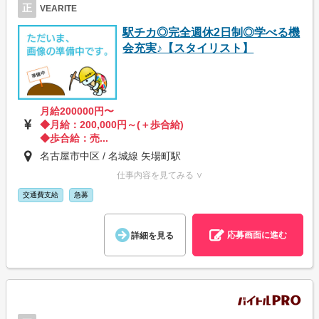
正
VEARITE
駅チカ◎完全週休2日制◎学べる機
会充実♪【スタイリスト】
月給200000円〜
◆月給：200,000円～(＋歩合給)
◆歩合給：売...
名古屋市中区 / 名城線 矢場町駅
仕事内容を見てみる ∨
交通費支給
急募
応募画面に進む
詳細を見る