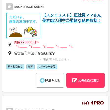
正
BACK STAGE SAKAE
【スタイリスト】正社員ママさん
美容師活躍中◎柔軟な勤務形態！
月給270000円〜
゜+.――゜+.――゜+.――゜+.――゜+.
名古屋市中区 / 名城線 栄駅
仕事内容を見てみる ∨
寮・社宅あり
急募
フリーター歓迎
応募画面に進む
詳細を見る