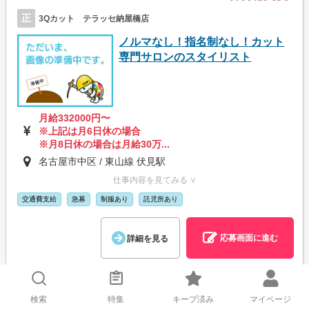
正
3Qカット テラッセ納屋橋店
ノルマなし！指名制なし！カット
専門サロンのスタイリスト
月給332000円〜
※上記は月6日休の場合
※月8日休の場合は月給30万...
名古屋市中区 / 東山線 伏見駅
仕事内容を見てみる ∨
交通費支給
急募
制服あり
託児所あり
応募画面に進む
詳細を見る
検索
特集
キープ済み
マイページ