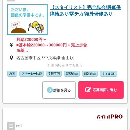
【スタイリスト】完全歩合/最低保
障給あり/駅チカ/海外研修あり
月給220000円〜
■基本給220000～300000円＋売上歩合
※基...
名古屋市中区 / 中央本線 金山駅
仕事内容を見てみる ∨
急募
フリーター歓迎
学歴不問
髪型自由
服装自由
ネイルOK
応募画面に進む
詳細を見る
正
re'll