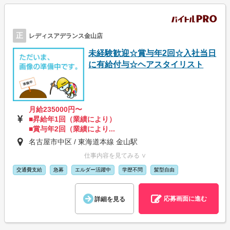
正
レディスアデランス金山店
未経験歓迎☆賞与年2回☆入社当日
に有給付与☆ヘアスタイリスト
月給235000円〜
■昇給年1回（業績により）
■賞与年2回（業績により...
名古屋市中区 / 東海道本線 金山駅
仕事内容を見てみる ∨
交通費支給
急募
エルダー活躍中
学歴不問
髪型自由
応募画面に進む
詳細を見る