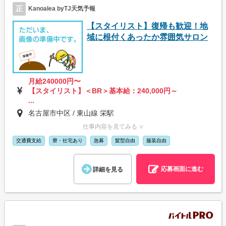
正
Kanoalea byTJ天気予報
【スタイリスト】復帰も歓迎！地
域に根付くあったか雰囲気サロン
月給240000円〜
【スタイリスト】＜BR＞基本給：240,000円～
...
名古屋市中区 / 東山線 栄駅
仕事内容を見てみる ∨
交通費支給
寮・社宅あり
急募
髪型自由
服装自由
応募画面に進む
詳細を見る