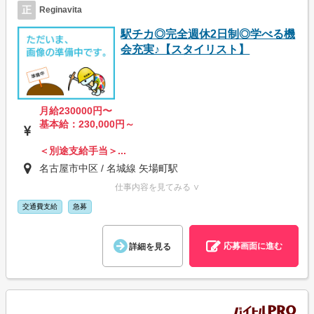
正
Reginavita
駅チカ◎完全週休2日制◎学べる機
会充実♪【スタイリスト】
月給230000円〜
基本給：230,000円～
＜別途支給手当＞...
名古屋市中区 / 名城線 矢場町駅
仕事内容を見てみる ∨
交通費支給
急募
応募画面に進む
詳細を見る