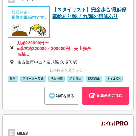
【スタイリスト】完全歩合/最低保
障給あり/駅チカ/海外研修あり
月給220000円〜
■基本給220000～300000円＋売上歩合
※基...
名古屋市中区 / 名城線 矢場町駅
仕事内容を見てみる ∨
急募
フリーター歓迎
学歴不問
髪型自由
服装自由
ネイルOK
応募画面に進む
詳細を見る
正
MILES