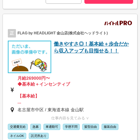
正
FLAG by HEADLIGHT 金山店(株式会社ヘッドライト)
働きやすさ◎！基本給＋歩合だか
ら収入アップも目指せる！！
月給269000円〜
◆基本給＋インセンティブ
【基本給】
...
名古屋市中区 / 東海道本線 金山駅
仕事内容を見てみる ∨
交通費支給
急募
車通勤可
学歴不問
髪型自由
服装自由
ネイルOK
託児所あり