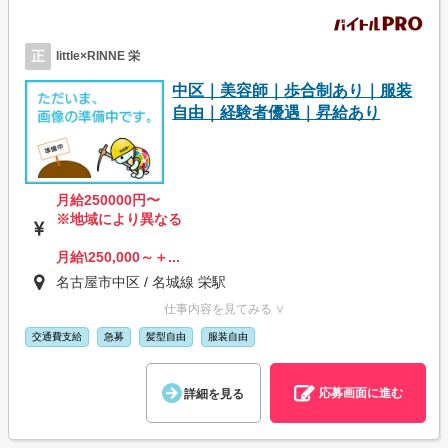
正
little×RINNE 栄
中区｜美容師｜歩合制あり｜服装
自由｜経験者優遇｜昇給あり
月給250000円〜
※地域により異なる
月給\250,000～＋...
名古屋市中区 / 名城線 栄駅
仕事内容を見てみる ∨
交通費支給
急募
髪型自由
服装自由
応募画面に進む
詳細を見る