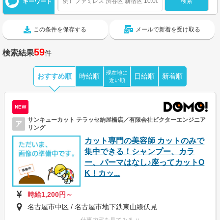
キーワード
この条件を保存する
メールで新着を受け取る
59
検索結果
件
現在地に
おすすめ順
時給順
日給順
新着順
近い順
NEW
サンキューカット テラッセ納屋橋店／有限会社ビクターエンジニア
ア
リング
カット専門の美容師 カットのみで
集中できる！シャンプー、カラ
ー、パーマはなし♪座ってカットO
K！カッ...
時給1,200円～
名古屋市中区 / 名古屋市地下鉄東山線伏見