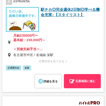
正
ASTRANTIA
駅チカ◎完全週休2日制◎学べる機
会充実♪【スタイリスト】
月給230000円〜
基本給：230,000円～
＜別途支給手当＞...
名古屋市中区 / 名城線 栄駅
仕事内容を見てみる ∨
交通費支給
急募
応募画面に進む
詳細を見る