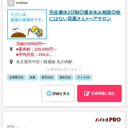
正
mallow
完全週休2日制◎週末休み相談◎他
にはない花屋さん×ヘアサロン
月給220000円〜
■基本給：220,000円～
■平均月収：250,0...
名古屋市中区 / 桜通線 丸の内駅
仕事内容を見てみる ∨
交通費支給
急募
髪型自由
服装自由
ネイルOK
応募画面に進む
詳細を見る