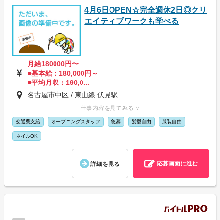
4月6日OPEN☆完全週休2日◎クリ
エイティブワークも学べる
月給180000円〜
■基本給：180,000円～
■平均月収：190,0...
名古屋市中区 / 東山線 伏見駅
仕事内容を見てみる ∨
交通費支給
オープニングスタッフ
急募
髪型自由
服装自由
ネイルOK
応募画面に進む
詳細を見る