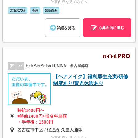
仕事内容を見てみる ∨
交通費支給
急募
髪型自由
応募画面に進む
詳細を見る
ア
パ
Hair Set Salon LUMINA 名古屋錦店
【ヘアメイク】福利厚生充実/研修
制度あり/育児休暇あり
時給1400円〜
■時給1400円+指名料全額
・半年後：1500円
名古屋市中区 / 桜通線 久屋大通駅