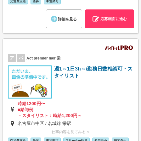
交通費支給
急募
車通勤可
応募画面に進む
詳細を見る
ア
パ
Act premier hair 栄
週1～1日3h～/勤務日数相談可・ス
タイリスト
時給1200円〜
■給与例
・スタイリスト：時給1,200円～
名古屋市中区 / 名城線 栄駅
仕事内容を見てみる ∨
交通費支給
急募
車通勤可
フリーター歓迎
髪型自由
服装自由