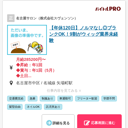
正
名古屋サロン（株式会社スヴェンソン）
【年休120日】ノルマなし◎ブラ
ンクOK！9割がウィッグ業界未経
験
月給285200円〜
◆昇給：年1回
◆賞与：年1回（5月）
◆土日...
名古屋市中区 / 名城線 矢場町駅
仕事内容を見てみる ∨
交通費支給
急募
制服あり
車通勤可
フリーター歓迎
学歴不問
髪型自由
ネイルOK
託児所あり
応募画面に進む
詳細を見る