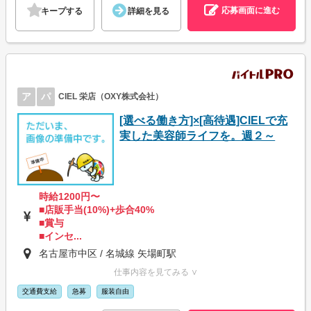
応募画面に進む
キープする
詳細を見る
ア
パ
CIEL 栄店（OXY株式会社）
[選べる働き方]×[高待遇]CIELで充
実した美容師ライフを。週２～
時給1200円〜
■店販手当(10%)+歩合40%
■賞与
■インセ...
名古屋市中区 / 名城線 矢場町駅
仕事内容を見てみる ∨
交通費支給
急募
服装自由