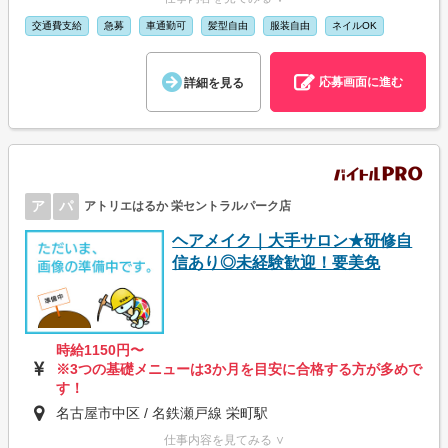
交通費支給
急募
車通勤可
髪型自由
服装自由
ネイルOK
応募画面に進む
詳細を見る
ア
パ
アトリエはるか 栄セントラルパーク店
ヘアメイク｜大手サロン★研修自
信あり◎未経験歓迎！要美免
時給1150円〜
※3つの基礎メニューは3か月を目安に合格する方が多めで
す！
名古屋市中区 / 名鉄瀬戸線 栄町駅
仕事内容を見てみる ∨