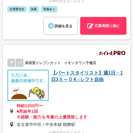
仕事内容を見てみる ∨
交通費支給
急募
制服あり
応募画面に進む
詳細を見る
ア
パ
美容室イレブンカット イオンタウン千種店
【パートスタイリスト】週1日・1
日3ｈ～ＯＫ♪シフト自由
時給1200円〜
■昇給年1回
※経験・能力を考慮の上優遇致します
名古屋市中区 / 中央本線 鶴舞駅
仕事内容を見てみる ∨